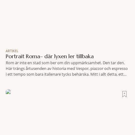
ARTIKEL
Portrait Roma– där lyxen ler tillbaka
Rom är inte en stad som ber om din uppmärksamhet. Den tar den.
Här trängs årtusenden av historia med Vespor, piazzor och espresso
i ett tempo som bara italienare tycks behärska. Mitt i allt detta, ett
stenkast från Spanska trappan, gömmer sig Portrait Roma – ett
hotell som lyckas med den smått osannolika bedriften att