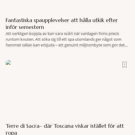
Fantastiska spaupplevelser att hålla utkik efter
inför semestern
Att verkligen koppla av kan vara svårt när vardagen finns precis
runtom knuten. Att söka sig till ett spa utomlands ger något som
hemmet sällan kan erbjuda – ett genuint miljöombyte som gör det
lättare att nå det där tillståndet av lugn och harmoni. I en gedigen
spamiljö har du proffs som vet exakt vilka
Terre di Sacra– där Toscana viskar istället för att
ropa