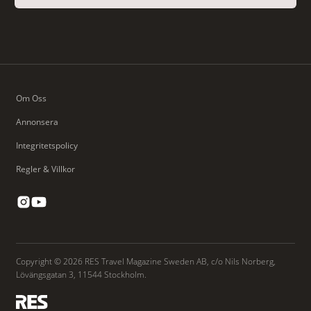
Om Oss
Annonsera
Integritetspolicy
Regler & Villkor
Copyright © 2026 RES Travel Magazine Sweden AB, c/o Nils Norberg,
Lövängsgatan 3, 11544 Stockholm.