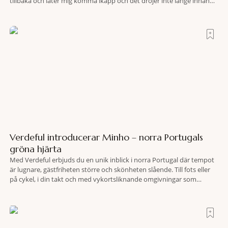
tillbaka och låter mig komma ikapp och det dröjer inte länge innan
jag inser att hotellet har en alldeles egen koreografi. Ovanför Porto
Ercoles pastellfasader, där hamnen rör sig i långsamma bågformer
Verdeful introducerar Minho – norra Portugals
gröna hjärta
Med Verdeful erbjuds du en unik inblick i norra Portugal där tempot
är lugnare, gästfriheten större och skönheten slående. Till fots eller
på cykel, i din takt och med vykortsliknande omgivningar som
bakgrund, upplever du regionen på bästa sätt. Följ med på äventyr
bland vingårdar, marknader och sagolika landskap – detta är slow
travel när det