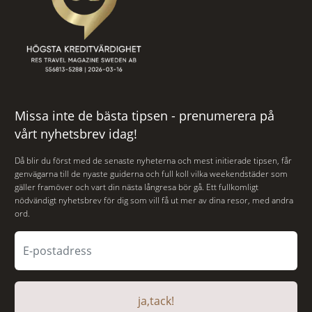
Missa inte de bästa tipsen - prenumerera på
vårt nyhetsbrev idag!
Då blir du först med de senaste nyheterna och mest initierade tipsen, får
genvägarna till de nyaste guiderna och full koll vilka weekendstäder som
gäller framöver och vart din nästa långresa bör gå. Ett fullkomligt
nödvändigt nyhetsbrev för dig som vill få ut mer av dina resor, med andra
ord.
ja,tack!