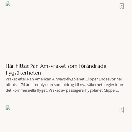
fler människor ska kunna promenera, motionera
Här hittas Pan Am-vraket som förändrade
flygsäkerheten
Vraket efter Pan American Airways-flygplanet Clipper Endeavor har
hittats – 74 år efter olyckan som bidrog till nya säkerhetsregler inom
det kommersiella flyget. Vraket av passagerarflygplanet Clipper
Endeavor har återfunnits 610 meter under Atlantens yta, drygt 74 år
efter olyckan utanför Puerto Rico. BBC skriver att flygplanet
lokaliserades den 2 juni i år med hjälp