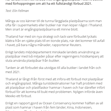
med förhoppningen om att ha ett fullständigt förbud 2021.
Text: Elin Fellman
Många av oss känner till de tunna färgglada plastpåsarna som man
ofta får i supermarkets eller butiker när man köper något i Thailand.
Men snart är engångsplastpåsarna ett minne blott.
Thailand har med sin nya strategi och tack vare förbudet lyckats
klättra från en sjätte plats till en tionde plats, när det kommer till avfall
i havet, på bara några månader, rapporterar Reuters.
Enligt landets miljödepartement minskade landets användning av
plastpåsar med två miljader påsar efter regeringens höstkampanj att
sluta använda plastpåsar från butiker.
Tanken är att förbudet ska utvidgas till alla butiker i landet från och
med 2021.
Thailand är långt ifrån först med att införa ett förbud mot plastpåsar
och engångsplast. Många turistdestinationer har haft problem med
att plastpåsar och plastflaskor hamnar i haven och har därefter infört
förbud för att komma till bukt med problemen. Nyligen införde även
Mexiko ett förbud.
Enligt en rapport gjord av Ocean Conservancy kommer hälften av all
plast som hamnar i haven från fem länder; Kina, Indonesien,