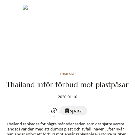
THAILAND
Thailand inför förbud mot plastpåsar
2020-01-10
Spara
Thailand rankades för några månader sedan som det sjätte värsta
landet i världen med att dumpa plast och avfall i haven. Efter nyår
har landet infört ett förbud mot engångsplastpåsar i större butiker