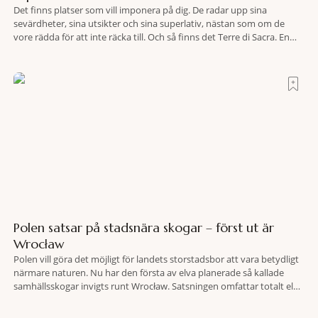
Det finns platser som vill imponera på dig. De radar upp sina
sevärdheter, sina utsikter och sina superlativ, nästan som om de
vore rädda för att inte räcka till. Och så finns det Terre di Sacra. En
oas som lyckats gömma sig i ett land som de flesta tror redan är
upptäckt. Jag befinner mig
Polen satsar på stadsnära skogar – först ut är
Wrocław
Polen vill göra det möjligt för landets storstadsbor att vara betydligt
närmare naturen. Nu har den första av elva planerade så kallade
samhällsskogar invigts runt Wrocław. Satsningen omfattar totalt elva
större polska städer och ska resultera i vidsträckta, skyddade
skogsområden i direkt anslutning till urbana miljöer. Tanken är att