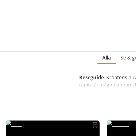
Alla
Se & g
Reseguide
. Kroatens hu
capita än någon annan sta
buffé av museer, utställni