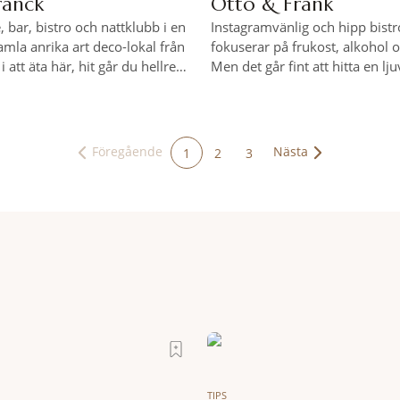
ranck
Otto & Frank
 bar, bistro och nattklubb i en
Instagramvänlig och hipp bist
la anrika art deco-lokal från
fokuserar på frukost, alkohol 
 att äta här, hit går du hellre
Men det går fint att hitta en lj
för en drink eller fler. Sitt
eller sallad här oavsett tid på 
 terrassen.
populär samlingsplats oavsett 
Men främst på kvällen för ett g
mikrobryggeriöl eller ett kroati
Previous
Next
Föregående
Nästa
1
2
3
(current)
TIPS