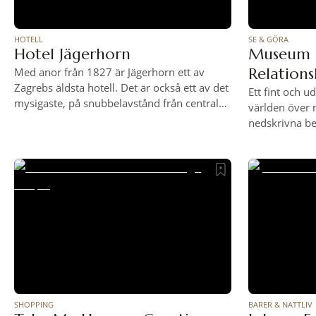
HOTELL
SE & GÖRA
Hotel Jägerhorn
Museum 
Relations
Med anor från 1827 är Jägerhorn ett av
Zagrebs äldsta hotell. Det är också ett av det
Ett fint och 
mysigaste, på snubbelavstånd från centrala
världen över 
torget Ban Jelačić och medeltida Gornji
nedskrivna be
Grad. Med 18 fina rum, ett härligt kafé och
kärlekshistoria
en grönskande innergård. När det
föremål från f
renoverades 2015 bevarade man de
insamlade frå
gammelmodiga detaljerna, men
sakerna finns
uppdaterade med moderna bekvämligheter.
aftonklänning
Boka
amfetamintable
till ”most in
SHOPPING
BARER & NATTLIV