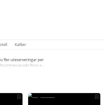
otell
Kaféer
u fler uteserveringar per
ulturintresserade finns en
reb!
Tips av: Kajsa Beausang.