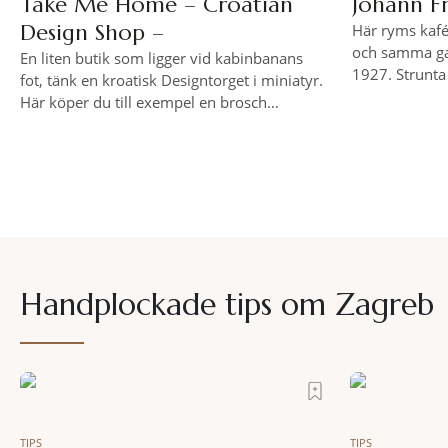
Take Me Home – Croatian
Johann F
Design Shop –
Här ryms kafé,
och samma gam
En liten butik som ligger vid kabinbanans
1927. Strunta i
fot, tänk en kroatisk Designtorget i miniatyr.
efter middagen 
Här köper du till exempel en brosch
med fördel på
tillverkad av återvunnen elektronik,
handmålade müsliskålar eller en kramgo
zebra till barnkammaren.
Handplockade tips om
Zagreb
TIPS
TIPS