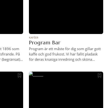
KAFÉER
Program Bar
st 1896 som
Program är ett måste för dig som gillar gott
sfirande. På
kaffe och god frukost. Vi har fallit pladask
r (begränsat)
för deras knasiga inredning och sköna
 skulle bland
stämning. Passar också perfekt för en drink
n utveckling
senare på dagen.
nns mycket att
den, men i
toriskt