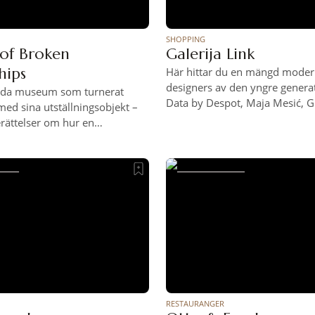
SHOPPING
of Broken
Galerija Link
hips
Här hittar du en mängd moder
designers av den yngre genera
udda museum som turnerat
Data by Despot, Maja Mesić, G
med sina utställningsobjekt –
Walligami, samt smycken av Ta
rättelser om hur en
Förutom kläder, väskor och hat
 gått i kras illustrerat med ett
även en hel del inredningspryl
örhållandet. Berättelserna är
köksredskap av olivträ eller s
n hela världen och bland
marmor från ön Brač – samma
 ett moderkort, en röd
amerikanska Vita
 och en påse
tter. Museet har blivit utsett
novative museum”
RESTAURANGER