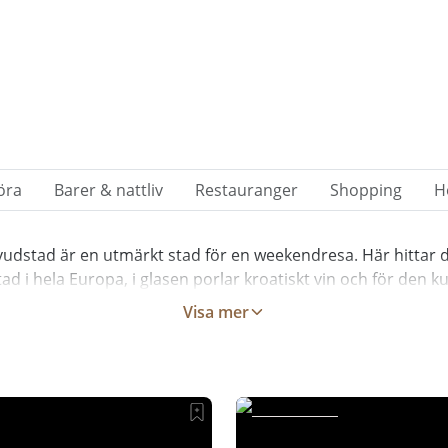
öra
Barer & nattliv
Restauranger
Shopping
H
vudstad är en utmärkt stad för en weekendresa. Här hittar d
d i hela Europa, i glasen porlar kroatiskt vin och för den k
ngar och gallerier att botanisera bland. Välkommen till Zag
Visa mer
Foto: Getty Images.