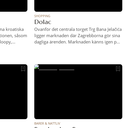
SHOPPING
Dolac
na kroatiska
Ovanför det centrala torget Trg Bana Jelačića
tionen, såsom
ligger marknaden där Zagrebborna gör sina
loopy,
dagliga ärenden. Marknaden känns igen på
nja Ćurin.
sina traditionella rödmönstrade parasoller
tar finns här
och här finns allt som en anstår en
ar, som
bondemarknad – kött, fisk, frukt, grönt,
kärbrädor av
honung, nötter, svamp, bär – och några
 sten som det
souvenirer för besökarna.
BARER & NATTLIV