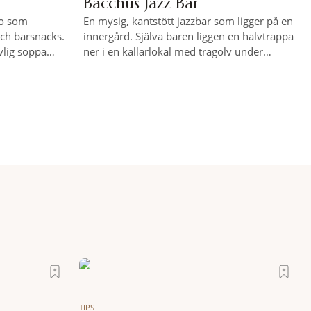
Bacchus Jazz Bar
ro som
En mysig, kantstött jazzbar som ligger på en
och barsnacks.
innergård. Själva baren liggen en halvtrappa
uvlig soppa
ner i en källarlokal med trägolv under
dygnet. En
tegelvalv och är en mörk, dekadent, inrökt
tid på dygnet.
bar dit solen aldrig når – vilket har sin
las
sjaviga charm. Under det varmare halvåret
skt vin.
är det trevligt att sitta på den lummiga
innergården. Liveband varje fredag.
TIPS