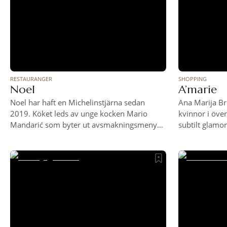
RESTAURANGER
SHOPPING
Noel
A’marie
Noel har haft en Michelinstjärna sedan
Ana Marija Br
2019. Köket leds av unge kocken Mario
kvinnor i över
Mandarić som byter ut avsmakningsmenyn
subtilt glamor
fyra gånger om året i enlighet med
handla i henne
årstiderna. Just nu alltså vår, med olika
Jelačićtorget. 
delarna av matsedeln döpta till sådant som
med smycken,
”who doesn’t like bread” och ”reinventing
who I am”. På tallrikarna landar bland annat
forell med