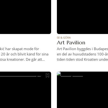
SE & GÖRA
Art Pavilion
kić har skapat mode för
Art Pavilion byggdes i Budape
 20 år och blivit känd för sina
en del av huvudstadens 100-år
ösa kreationer. De går att
tiden tiden stod Kroatien unde
s lilla butik i närheten av
ungerskt styre och paviljongen
Här säljs även accessoarer i stil
annat vara en symbol för urba
 bälten och handväskor.
och kulturell frigörelse. Det fi
säga om den politiska bakgrun
dag är Art Pavilion både ett his
landmärke och