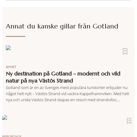
Annat du kanske gillar från
Gotland
NYHET
Ny destination på Gotland – modernt och vild
natur på nya Västös Strand
Gotland som är en av Sveriges mest populära turistorter erbjuder nu
något helt nytt – Västös Strand vid vackra Kappelhamnviken. Med helt
nya och unika Västös Strand skapas en resort med strandvillor,
lägenheter och hotell som håller hög kvalitet. Arkitekten Jonas Lindvall
blev inspirerad av mystiken i den gotländska naturen. Hotellkedjan
First Hotels levererar infrastrukturen, så ägaren kan fokusera på
upplevelser och gäster.
REPORTAGE