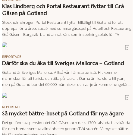
Klas Lindberg och Portal Restaurant flyttar till Grå
Gåsen på Gotland
Stockholmskrogen Portal Restaurant flyttar tillfälligt till Gotland för att
upprepa förra årets succé med sommargästspel på Hotell och Restaurang
Grå Gåsen i Burgsvik- bland annat känt som inspelningsplats för TV-
programmet Så mycket bättre. När en av Portals stamgäster sammanförde
Klas Lindberg med Gåsens ägare Björn Westerholm och Cecilia
Westerholm Beer så sa det ”klick”. De
REPORTAGE
Därför ska du åka till Sveriges Mallorca – Gotland
Gotland är Sveriges Mallorca. Alltså vår främsta turistö. Hit kommer
människor för att turista och titta på raukar. Öarna är lika stora till ytan,
men på Gotland bor det 60 000 människor och varje år kommer ungefär
en halv miljon turister. På Mallorca är bor det drygt en miljon människor
och varje år kommer 20
REPORTAGE
Så mycket bättre-huset på Gotland får nya ägare
Det gotländska pensionatet Grå Gåsen och dess 1700-talslada blev kända
för den breda svenska allmänheten genom TV4-succén Så mycket bättre.
Nu får verksamheten nya ägare.