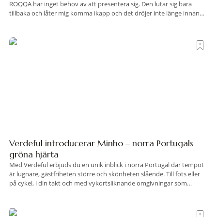
ROQQA har inget behov av att presentera sig. Den lutar sig bara
tillbaka och låter mig komma ikapp och det dröjer inte länge innan
jag inser att hotellet har en alldeles egen koreografi. Ovanför Porto
Ercoles pastellfasader, där hamnen rör sig i långsamma bågformer
Verdeful introducerar Minho – norra Portugals
gröna hjärta
Med Verdeful erbjuds du en unik inblick i norra Portugal där tempot
är lugnare, gästfriheten större och skönheten slående. Till fots eller
på cykel, i din takt och med vykortsliknande omgivningar som
bakgrund, upplever du regionen på bästa sätt. Följ med på äventyr
bland vingårdar, marknader och sagolika landskap – detta är slow
travel när det