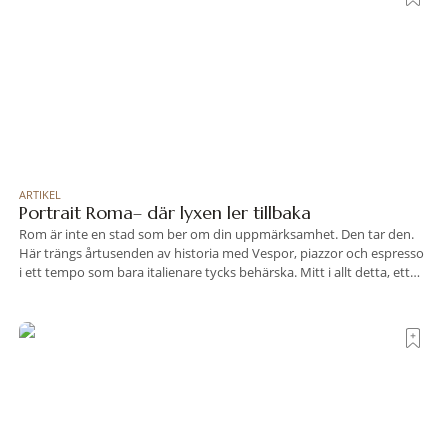
ARTIKEL
Portrait Roma– där lyxen ler tillbaka
Rom är inte en stad som ber om din uppmärksamhet. Den tar den.
Här trängs årtusenden av historia med Vespor, piazzor och espresso
i ett tempo som bara italienare tycks behärska. Mitt i allt detta, ett
stenkast från Spanska trappan, gömmer sig Portrait Roma – ett
hotell som lyckas med den smått osannolika bedriften att