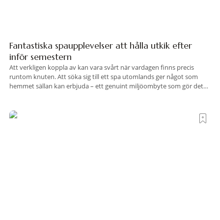
Fantastiska spaupplevelser att hålla utkik efter
inför semestern
Att verkligen koppla av kan vara svårt när vardagen finns precis
runtom knuten. Att söka sig till ett spa utomlands ger något som
hemmet sällan kan erbjuda – ett genuint miljöombyte som gör det
lättare att nå det där tillståndet av lugn och harmoni. I en gedigen
spamiljö har du proffs som vet exakt vilka
Terre di Sacra– där Toscana viskar istället för att