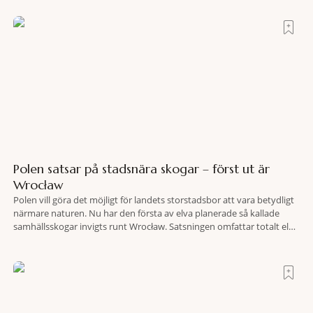
upptäckt. Jag befinner mig
Polen satsar på stadsnära skogar – först ut är
Wrocław
Polen vill göra det möjligt för landets storstadsbor att vara betydligt
närmare naturen. Nu har den första av elva planerade så kallade
samhällsskogar invigts runt Wrocław. Satsningen omfattar totalt elva
större polska städer och ska resultera i vidsträckta, skyddade
skogsområden i direkt anslutning till urbana miljöer. Tanken är att
fler människor ska kunna promenera, motionera