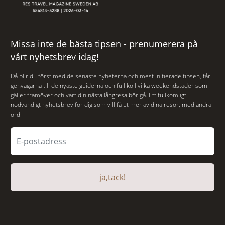
Missa inte de bästa tipsen - prenumerera på
vårt nyhetsbrev idag!
Då blir du först med de senaste nyheterna och mest initierade tipsen, får
genvägarna till de nyaste guiderna och full koll vilka weekendstäder som
gäller framöver och vart din nästa långresa bör gå. Ett fullkomligt
nödvändigt nyhetsbrev för dig som vill få ut mer av dina resor, med andra
ord.
ja,tack!