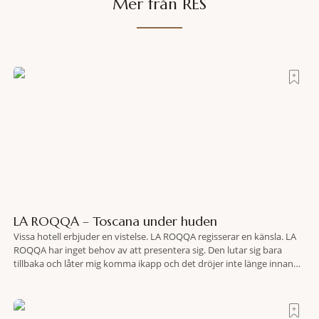
Mer från RES
LA ROQQA – Toscana under huden
Vissa hotell erbjuder en vistelse. LA ROQQA regisserar en känsla. LA
ROQQA har inget behov av att presentera sig. Den lutar sig bara
tillbaka och låter mig komma ikapp och det dröjer inte länge innan
jag inser att hotellet har en alldeles egen koreografi. Ovanför Porto
Ercoles pastellfasader, där hamnen rör sig i långsamma bågformer