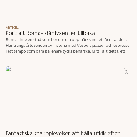
ARTIKEL
Portrait Roma– där lyxen ler tillbaka
Rom är inte en stad som ber om din uppmärksamhet. Den tar den.
Här trängs årtusenden av historia med Vespor, piazzor och espresso
i ett tempo som bara italienare tycks behärska. Mitt i allt detta, ett
stenkast från Spanska trappan, gömmer sig Portrait Roma – ett
hotell som lyckas med den smått osannolika bedriften att
Fantastiska spaupplevelser att hålla utkik efter