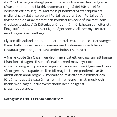
då. Ofta har krogar stängt på sommaren och missar den härligaste
råvaruperioden – att få driva sommarkrog på det här sättet är
verkligen ett privilegium. Matmässigt kommer vi att erbjuda ett
mellanting av det vi serverar i Portal restaurant och Portal bar. Vi
flyttar med delar av teamet och kommer utveckla så väl mat- som
dryckesutbudet. Vi är jätteglada för den här möjligheten och efter ett
långt tufft år är det här verkligen något som vi alla ser mycket fram
emot, säger Klas Lindberg.
Flytten till Gotland innebär inte att Portal Restaurant och Bar stänger.
Baren håller öppet hela sommaren med ordinarie öppettider och
restaurangen stänger endast under industrisemestern.
– När vi köpte Grå Gåsen var drömmen just ett vardagsrum att hänga
i från förmiddagen till sent på kvällen, med mat, dryck och
underhållning som passar många, det lyckades vi verkligen med förra
säsongen – vi skapade en liten bit magi mitt i en pandemi. I år är
ambitionen ännu högre. Vi rivstartar direkt efter midsommar och
förväntar oss att skapa ännu fler minnen genom mat, musik och
människor, säger Cecilia Westerholm Beer, enligt ett
pressmeddelande.
Fotograf Markus Crépin Sundström