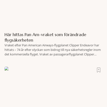
Här hittas Pan Am-vraket som förändrade
flygsäkerheten
Vraket efter Pan American Airways-flygplanet Clipper Endeavor har
hittats – 74 år efter olyckan som bidrog till nya säkerhetsregler inom
det kommersiella flyget. Vraket av passagerarflygplanet Clipper
Endeavor har återfunnits 610 meter under Atlantens yta, drygt 74 år
efter olyckan utanför Puerto Rico. BBC skriver att flygplanet
lokaliserades den 2 juni i år med hjälp