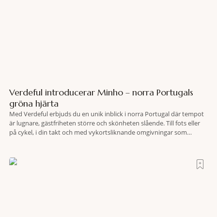
Verdeful introducerar Minho – norra Portugals
gröna hjärta
Med Verdeful erbjuds du en unik inblick i norra Portugal där tempot
är lugnare, gästfriheten större och skönheten slående. Till fots eller
på cykel, i din takt och med vykortsliknande omgivningar som
bakgrund, upplever du regionen på bästa sätt. Följ med på äventyr
bland vingårdar, marknader och sagolika landskap – detta är slow
travel när det