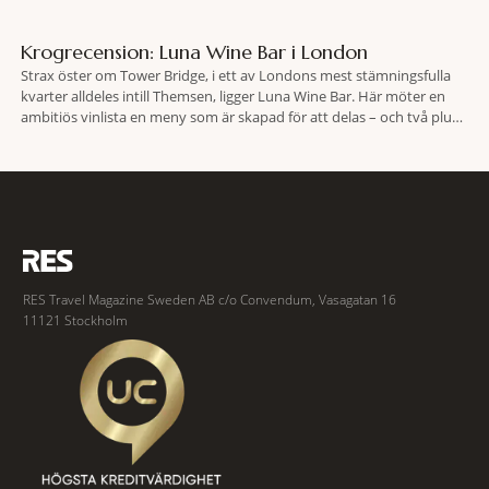
Krogrecension: Luna Wine Bar i London
Strax öster om Tower Bridge, i ett av Londons mest stämningsfulla
kvarter alldeles intill Themsen, ligger Luna Wine Bar. Här möter en
ambitiös vinlista en meny som är skapad för att delas – och två plus
två är lika med en riktigt fullträff. Shad Thames är ett både historiskt
spännande och stämningsfullt kvarter. De gamla
RES Travel Magazine Sweden AB c/o Convendum, Vasagatan 16
11121 Stockholm