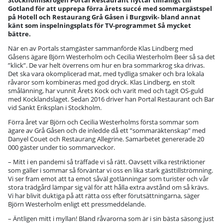
Stockholmskrogen Portal Restaurant flyttar tillfälligt till
Gotland för att upprepa förra årets succé med sommargästspel
på Hotell och Restaurang Grå Gåsen i Burgsvik- bland annat
känt som inspelningsplats för TV-programmet Så mycket
bättre.
När en av Portals stamgäster sammanförde Klas Lindberg med
Gåsens ägare Björn Westerholm och Cecilia Westerholm Beer så sa det
”klick”. De var helt överrens om hur en bra sommarkrog ska drivas.
Det ska vara okomplicerad mat, med tydliga smaker och bra lokala
råvaror som kombineras med god dryck. Klas Lindberg, en stolt
smålänning, har vunnit Årets Kock och varit med och tagit OS-guld
med Kocklandslaget. Sedan 2016 driver han Portal Restaurant och Bar
vid Sankt Eriksplan i Stockholm.
Förra året var Björn och Cecilia Westerholms första sommar som
ägare av Grå Gåsen och de inledde då ett ”sommaräktenskap” med
Danyel Couet och Restaurang Allegrine. Samarbetet genererade 20
000 gäster under tio sommarveckor.
– Mitt i en pandemi så träffade vi så rätt. Oavsett vilka restriktioner
som gäller i sommar så förväntar vi oss en lika stark gästtillströmning.
Vi ser fram emot att ta emot såväl gotlänningar som turister och vår
stora trädgård lämpar sig väl för att hålla extra avstånd om så krävs.
Vi har blivit duktiga på att rätta oss efter förutsättningarna, säger
Björn Westerholm enligt ett pressmeddelande.
– Äntligen mitt i myllan! Bland råvarorna som är i sin bästa säsong just