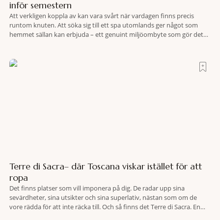
inför semestern
Att verkligen koppla av kan vara svårt när vardagen finns precis
runtom knuten. Att söka sig till ett spa utomlands ger något som
hemmet sällan kan erbjuda – ett genuint miljöombyte som gör det
lättare att nå det där tillståndet av lugn och harmoni. I en gedigen
spamiljö har du proffs som vet exakt vilka
Terre di Sacra– där Toscana viskar istället för att
ropa
Det finns platser som vill imponera på dig. De radar upp sina
sevärdheter, sina utsikter och sina superlativ, nästan som om de
vore rädda för att inte räcka till. Och så finns det Terre di Sacra. En
oas som lyckats gömma sig i ett land som de flesta tror redan är