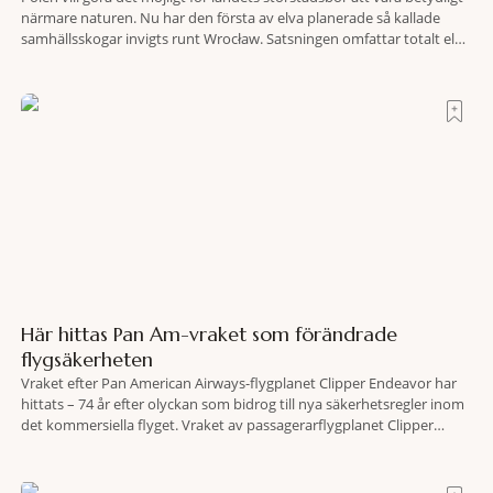
närmare naturen. Nu har den första av elva planerade så kallade
samhällsskogar invigts runt Wrocław. Satsningen omfattar totalt elva
större polska städer och ska resultera i vidsträckta, skyddade
skogsområden i direkt anslutning till urbana miljöer. Tanken är att
fler människor ska kunna promenera, motionera
Här hittas Pan Am-vraket som förändrade
flygsäkerheten
Vraket efter Pan American Airways-flygplanet Clipper Endeavor har
hittats – 74 år efter olyckan som bidrog till nya säkerhetsregler inom
det kommersiella flyget. Vraket av passagerarflygplanet Clipper
Endeavor har återfunnits 610 meter under Atlantens yta, drygt 74 år
efter olyckan utanför Puerto Rico. BBC skriver att flygplanet
lokaliserades den 2 juni i år med hjälp