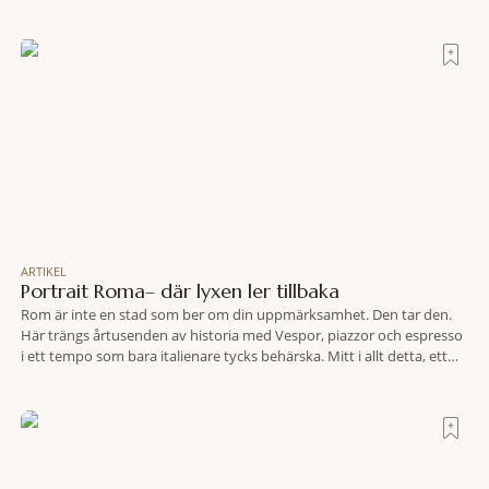
bakgrund, upplever du regionen på bästa sätt. Följ med på äventyr
bland vingårdar, marknader och sagolika landskap – detta är slow
travel när det
ARTIKEL
Portrait Roma– där lyxen ler tillbaka
Rom är inte en stad som ber om din uppmärksamhet. Den tar den.
Här trängs årtusenden av historia med Vespor, piazzor och espresso
i ett tempo som bara italienare tycks behärska. Mitt i allt detta, ett
stenkast från Spanska trappan, gömmer sig Portrait Roma – ett
hotell som lyckas med den smått osannolika bedriften att