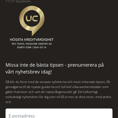
11121 Stockholm
Missa inte de bästa tipsen - prenumerera på
vårt nyhetsbrev idag!
Då blir du först med de senaste nyheterna och mest initierade tipsen, får
genvägarna till de nyaste guiderna och full koll vilka weekendstäder som
gäller framöver och vart din nästa långresa bör gå. Ett fullkomligt
nödvändigt nyhetsbrev för dig som vill få ut mer av dina resor, med andra
ord.