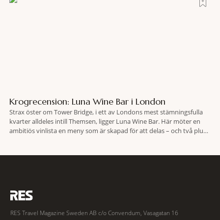
Krogrecension: Luna Wine Bar i London
Strax öster om Tower Bridge, i ett av Londons mest stämningsfulla
kvarter alldeles intill Themsen, ligger Luna Wine Bar. Här möter en
ambitiös vinlista en meny som är skapad för att delas – och två plus
två är lika med en riktigt fullträff. Shad Thames är ett både historiskt
spännande och stämningsfullt kvarter. De gamla
RES Travel Magazine Sweden AB c/o Convendum, Vasagatan 16