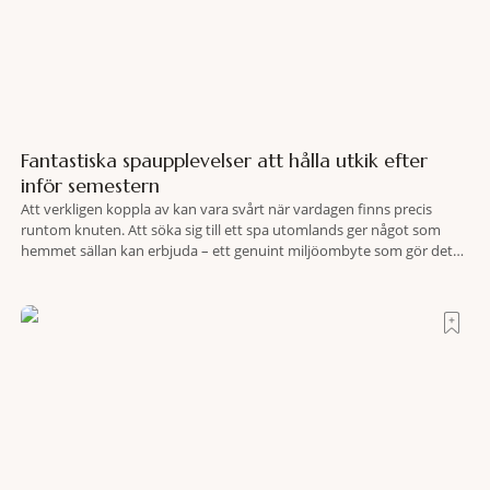
Fantastiska spaupplevelser att hålla utkik efter
inför semestern
Att verkligen koppla av kan vara svårt när vardagen finns precis
runtom knuten. Att söka sig till ett spa utomlands ger något som
hemmet sällan kan erbjuda – ett genuint miljöombyte som gör det
lättare att nå det där tillståndet av lugn och harmoni. I en gedigen
spamiljö har du proffs som vet exakt vilka