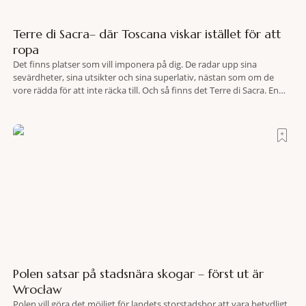
Terre di Sacra– där Toscana viskar istället för att
ropa
Det finns platser som vill imponera på dig. De radar upp sina
sevärdheter, sina utsikter och sina superlativ, nästan som om de
vore rädda för att inte räcka till. Och så finns det Terre di Sacra. En
oas som lyckats gömma sig i ett land som de flesta tror redan är
upptäckt. Jag befinner mig
Polen satsar på stadsnära skogar – först ut är
Wrocław
Polen vill göra det möjligt för landets storstadsbor att vara betydligt