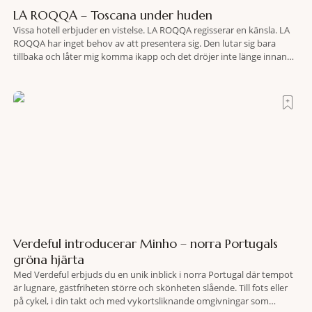
LA ROQQA – Toscana under huden
Vissa hotell erbjuder en vistelse. LA ROQQA regisserar en känsla. LA
ROQQA har inget behov av att presentera sig. Den lutar sig bara
tillbaka och låter mig komma ikapp och det dröjer inte länge innan
jag inser att hotellet har en alldeles egen koreografi. Ovanför Porto
Ercoles pastellfasader, där hamnen rör sig i långsamma bågformer
Verdeful introducerar Minho – norra Portugals
gröna hjärta
Med Verdeful erbjuds du en unik inblick i norra Portugal där tempot
är lugnare, gästfriheten större och skönheten slående. Till fots eller
på cykel, i din takt och med vykortsliknande omgivningar som