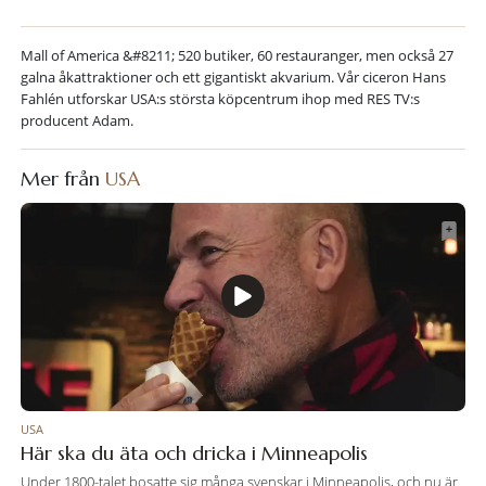
Mall of America &#8211; 520 butiker, 60 restauranger, men också 27
galna åkattraktioner och ett gigantiskt akvarium. Vår ciceron Hans
Fahlén utforskar USA:s största köpcentrum ihop med RES TV:s
producent Adam.
Mer från
USA
USA
Här ska du äta och dricka i Minneapolis
Under 1800-talet bosatte sig många svenskar i Minneapolis, och nu är