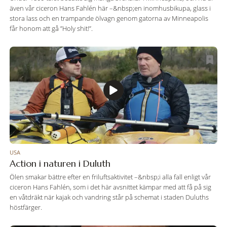
även vår ciceron Hans Fahlén här –&nbsp;en inomhusbikupa, glass i
stora lass och en trampande ölvagn genom gatorna av Minneapolis
får honom att gå ”Holy shit!”.
USA
Action i naturen i Duluth
Ölen smakar bättre efter en friluftsaktivitet –&nbsp;i alla fall enligt vår
ciceron Hans Fahlén, som i det här avsnittet kämpar med att få på sig
en våtdräkt när kajak och vandring står på schemat i staden Duluths
höstfärger.