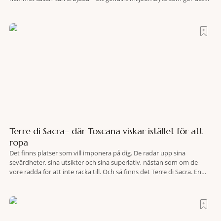
lättare att nå det där tillståndet av lugn och harmoni. I en gedigen
spamiljö har du proffs som vet exakt vilka
Terre di Sacra– där Toscana viskar istället för att
ropa
Det finns platser som vill imponera på dig. De radar upp sina
sevärdheter, sina utsikter och sina superlativ, nästan som om de
vore rädda för att inte räcka till. Och så finns det Terre di Sacra. En
oas som lyckats gömma sig i ett land som de flesta tror redan är
upptäckt. Jag befinner mig