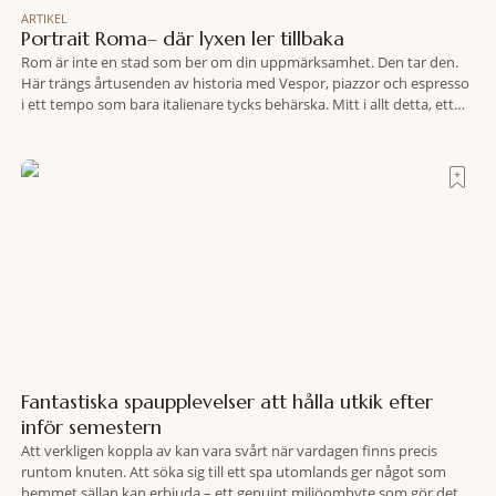
ARTIKEL
Portrait Roma– där lyxen ler tillbaka
Rom är inte en stad som ber om din uppmärksamhet. Den tar den.
Här trängs årtusenden av historia med Vespor, piazzor och espresso
i ett tempo som bara italienare tycks behärska. Mitt i allt detta, ett
stenkast från Spanska trappan, gömmer sig Portrait Roma – ett
hotell som lyckas med den smått osannolika bedriften att
Fantastiska spaupplevelser att hålla utkik efter
inför semestern
Att verkligen koppla av kan vara svårt när vardagen finns precis
runtom knuten. Att söka sig till ett spa utomlands ger något som
hemmet sällan kan erbjuda – ett genuint miljöombyte som gör det