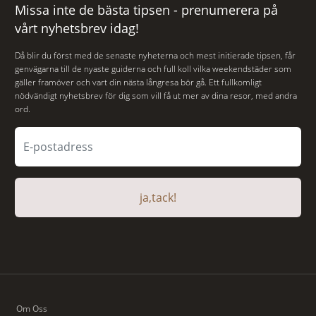
Missa inte de bästa tipsen - prenumerera på
vårt nyhetsbrev idag!
Då blir du först med de senaste nyheterna och mest initierade tipsen, får
genvägarna till de nyaste guiderna och full koll vilka weekendstäder som
gäller framöver och vart din nästa långresa bör gå. Ett fullkomligt
nödvändigt nyhetsbrev för dig som vill få ut mer av dina resor, med andra
ord.
ja,tack!
Om Oss