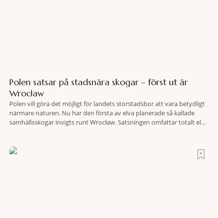
Polen satsar på stadsnära skogar – först ut är
Wrocław
Polen vill göra det möjligt för landets storstadsbor att vara betydligt
närmare naturen. Nu har den första av elva planerade så kallade
samhällsskogar invigts runt Wrocław. Satsningen omfattar totalt elva
större polska städer och ska resultera i vidsträckta, skyddade
skogsområden i direkt anslutning till urbana miljöer. Tanken är att
fler människor ska kunna promenera, motionera