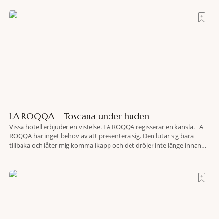
LA ROQQA – Toscana under huden
Vissa hotell erbjuder en vistelse. LA ROQQA regisserar en känsla. LA
ROQQA har inget behov av att presentera sig. Den lutar sig bara
tillbaka och låter mig komma ikapp och det dröjer inte länge innan
jag inser att hotellet har en alldeles egen koreografi. Ovanför Porto
Ercoles pastellfasader, där hamnen rör sig i långsamma bågformer