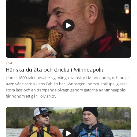
USA
Här ska du äta och dricka i Minneapolis
Under 1800-talet bosatte sig många svenskar i Minneapolis, och nu är
även vår ciceron Hans Fahlén här –&nbsp;en inomhusbikupa, glass i
stora lass och en trampande ölvagn genom gatorna av Minneapolis
får honom att gå ”Holy shit!”.