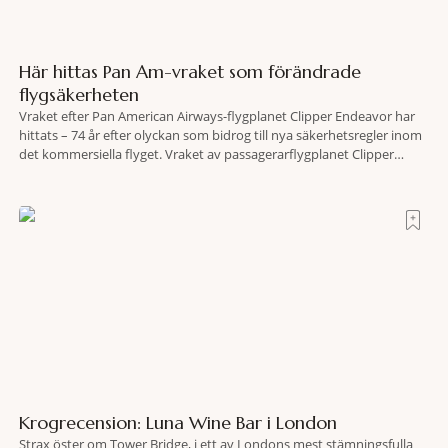
Här hittas Pan Am-vraket som förändrade
flygsäkerheten
Vraket efter Pan American Airways-flygplanet Clipper Endeavor har
hittats – 74 år efter olyckan som bidrog till nya säkerhetsregler inom
det kommersiella flyget. Vraket av passagerarflygplanet Clipper
Endeavor har återfunnits 610 meter under Atlantens yta, drygt 74 år
efter olyckan utanför Puerto Rico. BBC skriver att flygplanet
lokaliserades den 2 juni i år med hjälp
Krogrecension: Luna Wine Bar i London
Strax öster om Tower Bridge, i ett av Londons mest stämningsfulla