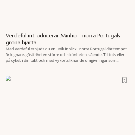
Verdeful introducerar Minho – norra Portugals
gröna hjärta
Med Verdeful erbjuds du en unik inblick i norra Portugal där tempot
är lugnare, gästfriheten större och skönheten slående. Till fots eller
på cykel, i din takt och med vykortsliknande omgivningar som
bakgrund, upplever du regionen på bästa sätt. Följ med på äventyr
bland vingårdar, marknader och sagolika landskap – detta är slow
travel när det