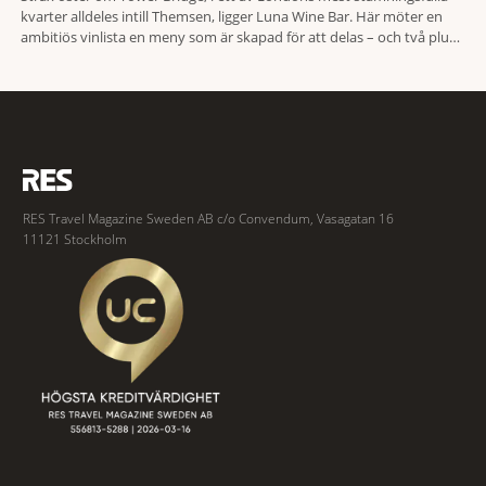
kvarter alldeles intill Themsen, ligger Luna Wine Bar. Här möter en
ambitiös vinlista en meny som är skapad för att delas – och två plus
två är lika med en riktigt fullträff. Shad Thames är ett både historiskt
spännande och stämningsfullt kvarter. De gamla
RES Travel Magazine Sweden AB c/o Convendum, Vasagatan 16
11121 Stockholm