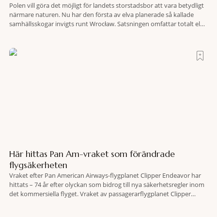
Polen vill göra det möjligt för landets storstadsbor att vara betydligt
närmare naturen. Nu har den första av elva planerade så kallade
samhällsskogar invigts runt Wrocław. Satsningen omfattar totalt elva
större polska städer och ska resultera i vidsträckta, skyddade
skogsområden i direkt anslutning till urbana miljöer. Tanken är att
fler människor ska kunna promenera, motionera
Här hittas Pan Am-vraket som förändrade
flygsäkerheten
Vraket efter Pan American Airways-flygplanet Clipper Endeavor har
hittats – 74 år efter olyckan som bidrog till nya säkerhetsregler inom
det kommersiella flyget. Vraket av passagerarflygplanet Clipper
Endeavor har återfunnits 610 meter under Atlantens yta, drygt 74 år
efter olyckan utanför Puerto Rico. BBC skriver att flygplanet