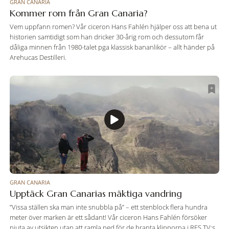
GRAN CANARIA
Kommer rom från Gran Canaria?
Vem uppfann romen? Vår ciceron Hans Fahlén hjälper oss att bena ut
historien samtidigt som han dricker 30-årig rom och dessutom får
dåliga minnen från 1980-talet pga klassisk bananlikör – allt händer på
Arehucas Destilleri.
GRAN CANARIA
Upptäck Gran Canarias mäktiga vandring
”Vissa ställen ska man inte snubbla på” – ett stenblock flera hundra
meter över marken är ett sådant! Vår ciceron Hans Fahlén försöker
njuta av utsikten utan att ramla ned för de branta klipporna i RES TV:s