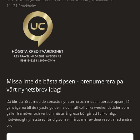
11121 Stockholm
Missa inte de bästa tipsen - prenumerera på
vårt nyhetsbrev idag!
Då blir du först med de senaste nyheterna och mest initierade tipsen, får
genvägarna till de nyaste guiderna och full koll vilka weekendstäder som
gäller framöver och vart din nästa långresa bör gå. Ett fullkomligt
nödvändigt nyhetsbrev för dig som vill få ut mer av dina resor, med andra
ord.