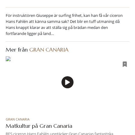
För instruktören Giuseppe är surfing frihet, kan han få vår ciceron
Hans Fahlén att känna samma sak? Det blir en tuff utmaning då
Hans knappt klarar av att ställa sig på brädan medan den
fortfarande ligger på land…
Mer från
GRAN CANARIA
GRAN CANARIA
Matkultur på Gran Canaria
RES ciceron Hans Fahlén upptäcker Gran Canarias fantastiska