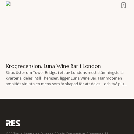
lokaliserades den 2 juni i år med hjälp
Krogrecension: Luna Wine Bar i London
Strax öster om Tower Bridge, i ett av Londons mest stämningsfulla
kvarter alldeles intill Themsen, ligger Luna Wine Bar. Här möter en
ambitiös vinlista en meny som är skapad för att delas – och två plus
två är lika med en riktigt fullträff. Shad Thames är ett både historiskt
spännande och stämningsfullt kvarter. De gamla
RES Travel Magazine Sweden AB c/o Convendum, Vasagatan 16