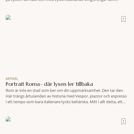
bakgrund, upplever du regionen på bästa sätt. Följ med på äventyr
bland vingårdar, marknader och sagolika landskap – detta är slow
travel när det
ARTIKEL
Portrait Roma– där lyxen ler tillbaka
Rom är inte en stad som ber om din uppmärksamhet. Den tar den.
Här trängs årtusenden av historia med Vespor, piazzor och espresso
i ett tempo som bara italienare tycks behärska. Mitt i allt detta, ett
stenkast från Spanska trappan, gömmer sig Portrait Roma – ett
hotell som lyckas med den smått osannolika bedriften att