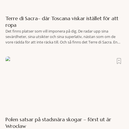
Terre di Sacra– där Toscana viskar istället för att
ropa
Det finns platser som vill imponera på dig. De radar upp sina
sevärdheter, sina utsikter och sina superlativ, nästan som om de
vore rädda för att inte räcka till. Och så finns det Terre di Sacra. En
oas som lyckats gömma sig i ett land som de flesta tror redan är
upptäckt. Jag befinner mig
Polen satsar på stadsnära skogar – först ut är
Wrocław