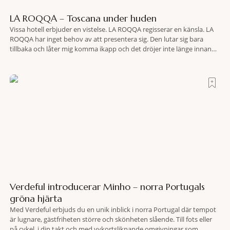
LA ROQQA – Toscana under huden
Vissa hotell erbjuder en vistelse. LA ROQQA regisserar en känsla. LA
ROQQA har inget behov av att presentera sig. Den lutar sig bara
tillbaka och låter mig komma ikapp och det dröjer inte länge innan
jag inser att hotellet har en alldeles egen koreografi. Ovanför Porto
Ercoles pastellfasader, där hamnen rör sig i långsamma bågformer
Verdeful introducerar Minho – norra Portugals
gröna hjärta
Med Verdeful erbjuds du en unik inblick i norra Portugal där tempot
är lugnare, gästfriheten större och skönheten slående. Till fots eller
på cykel, i din takt och med vykortsliknande omgivningar som