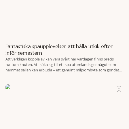
Fantastiska spaupplevelser att hålla utkik efter
inför semestern
Att verkligen koppla av kan vara svårt när vardagen finns precis
runtom knuten. Att söka sig till ett spa utomlands ger något som
hemmet sällan kan erbjuda – ett genuint miljöombyte som gör det
lättare att nå det där tillståndet av lugn och harmoni. I en gedigen
spamiljö har du proffs som vet exakt vilka