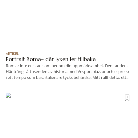
ARTIKEL
Portrait Roma– där lyxen ler tillbaka
Rom är inte en stad som ber om din uppmärksamhet. Den tar den.
Här trängs årtusenden av historia med Vespor, piazzor och espresso
i ett tempo som bara italienare tycks behärska. Mitt i allt detta, ett
stenkast från Spanska trappan, gömmer sig Portrait Roma – ett
hotell som lyckas med den smått osannolika bedriften att