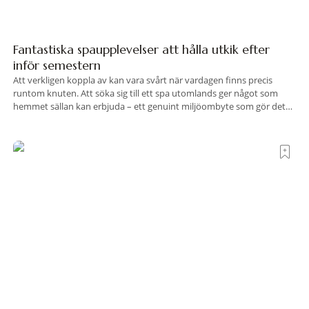
Fantastiska spaupplevelser att hålla utkik efter
inför semestern
Att verkligen koppla av kan vara svårt när vardagen finns precis
runtom knuten. Att söka sig till ett spa utomlands ger något som
hemmet sällan kan erbjuda – ett genuint miljöombyte som gör det
lättare att nå det där tillståndet av lugn och harmoni. I en gedigen
spamiljö har du proffs som vet exakt vilka
Terre di Sacra– där Toscana viskar istället för att
ropa