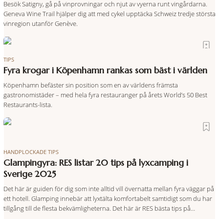
Besök Satigny, gå på vinprovningar och njut av vyerna runt vingårdarna.
Geneva Wine Trail hjälper dig att med cykel upptäcka Schweiz tredje största
vinregion utanför Genève.
TIPS
Fyra krogar i Köpenhamn rankas som bäst i världen
Köpenhamn befäster sin position som en av världens främsta
gastronomistäder – med hela fyra restauranger på årets World’s 50 Best
Restaurants-lista.
HANDPLOCKADE TIPS
Glampingyra: RES listar 20 tips på lyxcamping i
Sverige 2025
Det här är guiden för dig som inte alltid vill övernatta mellan fyra väggar på
ett hotell. Glamping innebär att lyxtälta komfortabelt samtidigt som du har
tillgång till de flesta bekvämligheterna. Det här är RES bästa tips på
glamping i Sverige från norr till söder.