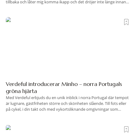
tillbaka och låter mig komma ikapp och det dröjer inte länge innan
jag inser att hotellet har en alldeles egen koreografi. Ovanför Porto
Ercoles pastellfasader, där hamnen rör sig i långsamma bågformer
Verdeful introducerar Minho – norra Portugals
gröna hjärta
Med Verdeful erbjuds du en unik inblick i norra Portugal där tempot
är lugnare, gästfriheten större och skönheten slående. Till fots eller
på cykel, i din takt och med vykortsliknande omgivningar som
bakgrund, upplever du regionen på bästa sätt. Följ med på äventyr
bland vingårdar, marknader och sagolika landskap – detta är slow
travel när det