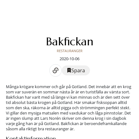
Bakfickan
RESTAURANGER
2020-10-06
Spara
Många krögare kommer och går på Gotland. Det innebär att en krog
som var suverän en sommar nästa år är en turistfälla av värsta sort.
Bakfickan har varit med så länge vi kan minnas och är den sett över
tid absolut bästa krogen på Gotland. Här smakar fisksoppan alltid
som den ska, räkorna är alltid pigga och strömmingen perfekt stekt.
Vi gillar den mysiga matsalen med vaxdukar och låga pinnstolar. Det
är ingen slump att Lars Norén skriver om denna krog i sin dagbok
varje gång han är på Gotland. Bakfickan är beroendeframkallande
såsom alla riktigt bra restauranger är.
Kontaktinformation