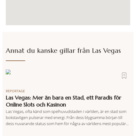
Annat du kanske gillar från
Las Vegas
REPORTAGE
Las Vegas: Mer än bara en Stad, ett Paradis för
Online Slots och Kasinon
Las Vegas, ofta känd som spelhuvudstaden i världen, är en stad som
bokstavligen pulserar med energi. Från dess blygsamma början till
dess nuvarande status som hem för några av världens mest populära
online slots och fysiska kasinon, har Las Vegas blivit synonymt med
högoktanig underhållning och oförglömliga upplevelser. En Tidsresa