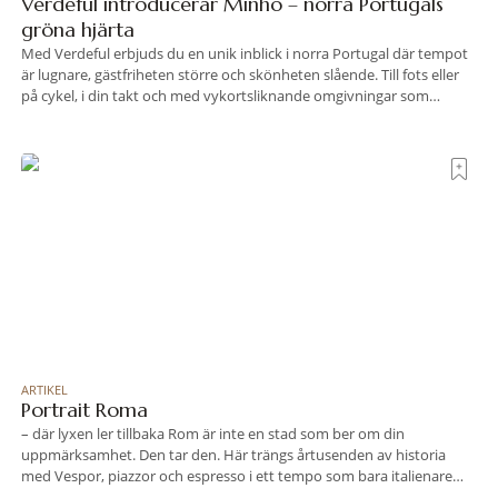
Verdeful introducerar Minho – norra Portugals
gröna hjärta
Med Verdeful erbjuds du en unik inblick i norra Portugal där tempot
är lugnare, gästfriheten större och skönheten slående. Till fots eller
på cykel, i din takt och med vykortsliknande omgivningar som
bakgrund, upplever du regionen på bästa sätt. Följ med på äventyr
bland vingårdar, marknader och sagolika landskap – detta är slow
travel när det
ARTIKEL
Portrait Roma
– där lyxen ler tillbaka Rom är inte en stad som ber om din
uppmärksamhet. Den tar den. Här trängs årtusenden av historia
med Vespor, piazzor och espresso i ett tempo som bara italienare
tycks behärska. Mitt i allt detta, ett stenkast från Spanska trappan,