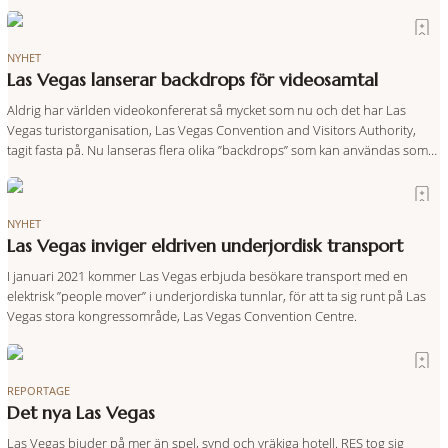
genom Las Vegas fascinerande Historia
NYHET
Las Vegas lanserar backdrops för videosamtal
Aldrig har världen videokonfererat så mycket som nu och det har Las
Vegas turistorganisation, Las Vegas Convention and Visitors Authority,
tagit fasta på. Nu lanseras flera olika ”backdrops” som kan användas som
bakgrundskulisser.
NYHET
Las Vegas inviger eldriven underjordisk transport
I januari 2021 kommer Las Vegas erbjuda besökare transport med en
elektrisk ”people mover” i underjordiska tunnlar, för att ta sig runt på Las
Vegas stora kongressområde, Las Vegas Convention Centre.
REPORTAGE
Det nya Las Vegas
Las Vegas bjuder på mer än spel, synd och vräkiga hotell. RES tog sig