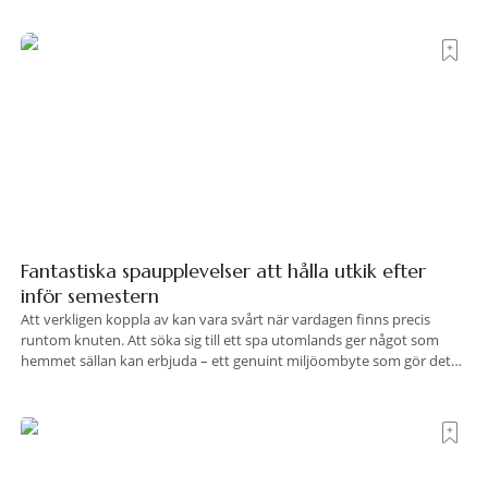
gömmer sig Portrait Roma – ett hotell som lyckas med
Fantastiska spaupplevelser att hålla utkik efter
inför semestern
Att verkligen koppla av kan vara svårt när vardagen finns precis
runtom knuten. Att söka sig till ett spa utomlands ger något som
hemmet sällan kan erbjuda – ett genuint miljöombyte som gör det
lättare att nå det där tillståndet av lugn och harmoni. I en gedigen
spamiljö har du proffs som vet exakt vilka