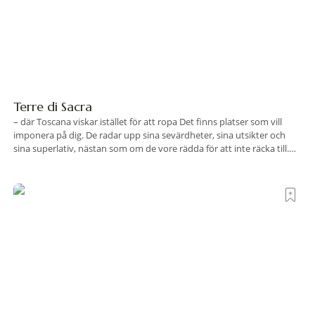
Terre di Sacra
– där Toscana viskar istället för att ropa Det finns platser som vill
imponera på dig. De radar upp sina sevärdheter, sina utsikter och
sina superlativ, nästan som om de vore rädda för att inte räcka till.
Och så finns det Terre di Sacra. En oas som lyckats gömma sig i ett
land som de