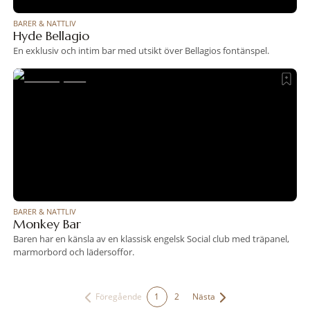
BARER & NATTLIV
Hyde Bellagio
En exklusiv och intim bar med utsikt över Bellagios fontänspel.
BARER & NATTLIV
Monkey Bar
Baren har en känsla av en klassisk engelsk Social club med träpanel,
marmorbord och lädersoffor.
Previous
Next
1
2
Föregående
Nästa
(current)