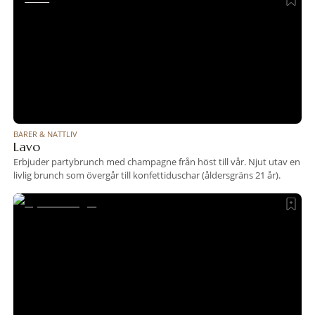
BARER & NATTLIV
Lavo
Erbjuder partybrunch med champagne från höst till vår. Njut utav en
livlig brunch som övergår till konfettiduschar (åldersgräns 21 år).