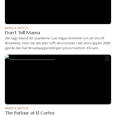
BARER & NATTLIV
Don’t Tell Mama
Det sägs ibland att soaréerna i Las Vegas drömmer om att dra till
Broadway, men när det blev tufft ekonomiskt i det stora äpplet 2008
gjorde den här Broadwaygunstlingen precis tvärtom. På sant
pionjärvis gick resan västerut och mitt bland svirande
Downtowndandys fick pianobaren Don’t Tell Mama nya tongångar i
klaviaturen i mars 2009 (filialen
BARER & NATTLIV
The Parlour at El Cortez