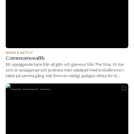
BARER & NATTLIV
Commonwealth
Ett uppiggande byte från all glitz och glamour från The Strip. En bar
som är avslappnad och jordnära men välslipad med kristallkronor i
taket på samma gång. Här finns en väldigt gedigen öllista för öl
fantasten om man vill ta en liten paus from cocktailscenen, men
även välgjorda cocktails och en vinlista lika lång som öllistan.