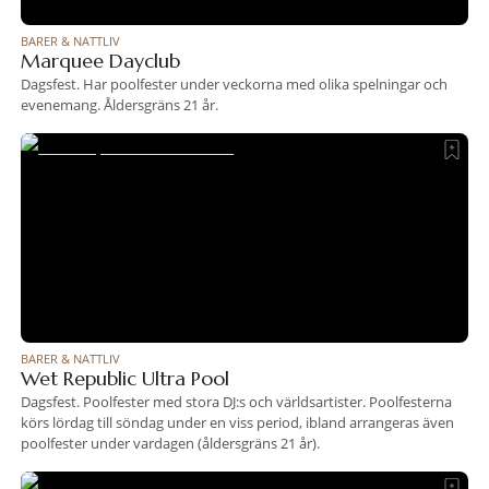
BARER & NATTLIV
Marquee Dayclub
Dagsfest. Har poolfester under veckorna med olika spelningar och
evenemang. Åldersgräns 21 år.
BARER & NATTLIV
Wet Republic Ultra Pool
Dagsfest. Poolfester med stora DJ:s och världsartister. Poolfesterna
körs lördag till söndag under en viss period, ibland arrangeras även
poolfester under vardagen (åldersgräns 21 år).