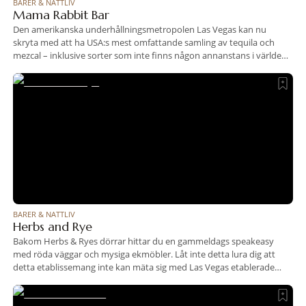
BARER & NATTLIV
Mama Rabbit Bar
Den amerikanska underhållningsmetropolen Las Vegas kan nu
skryta med att ha USA:s mest omfattande samling av tequila och
mezcal – inklusive sorter som inte finns någon annanstans i världen.
Den imponerande kollektionen finns på Park MGM-hotellet i Mama
Rabbit Bar, skapad i samarbete med den prisbelönta
mezcalpionjären Bricia Lopez. Förutom moderna mexikanska
cocktails, samt fler
BARER & NATTLIV
Herbs and Rye
Bakom Herbs & Ryes dörrar hittar du en gammeldags speakeasy
med röda väggar och mysiga ekmöbler. Låt inte detta lura dig att
detta etablissemang inte kan mäta sig med Las Vegas etablerade
cocktailscen för här är all fokus på just drinken – och historien
bakom den. Detta är till exempel varför drinkmeny inte är
organiserad