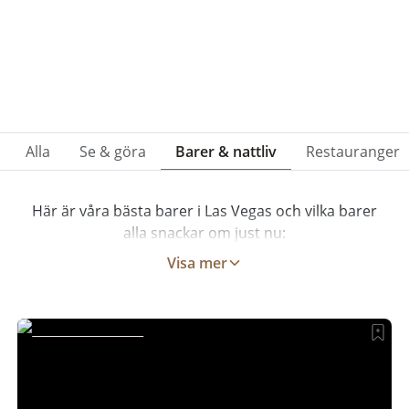
Alla
Se & göra
Barer & nattliv
Restauranger
Här är våra bästa barer i Las Vegas och vilka barer
alla snackar om just nu:
Visa mer