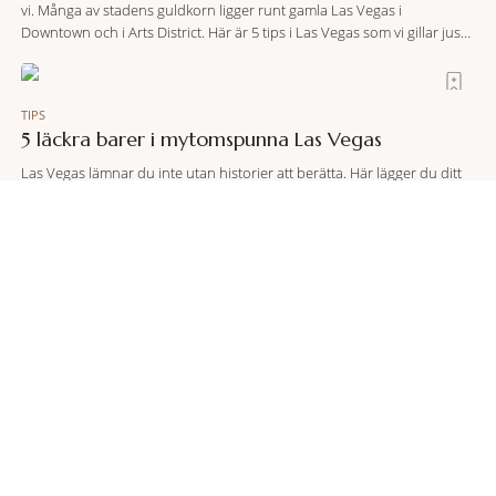
vi. Många av stadens guldkorn ligger runt gamla Las Vegas i
Downtown och i Arts District. Här är 5 tips i Las Vegas som vi gillar just
nu.
TIPS
5 läckra barer i mytomspunna Las Vegas
Las Vegas lämnar du inte utan historier att berätta. Här lägger du ditt
vanliga liv på hyllan ett tag och kliver in i ett konstgjort neonlandskap
av shower, spel och bröllop. Här kommer fem tips på barer i staden
som du inte får missa.
TIPS
Här är det dyrast med Uber från flygplatsen
Att boka en Uber från flygplatsen kan vara smidigt och snabbt. Men
också kostsamt! RES listar destinationerna där resan till stadens hjärta
kräver mest av reskassan – och där den är mest kostnadseffektiv.