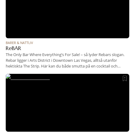
BARER & NATTLIV
ReBAR
The Only Bar Where Everything’s For Sale! – så lyder Rebars slogan.
Rebar ligger i Arts District i Downtown Las Vegas, alltså utanför
hektiskta The Strip. Här kan du både smutta på en cocktail och
shoppa loss då det är en bar och second hand-butik i ett. Testa
någon av de 50 olika ölsorterna, en smaskig