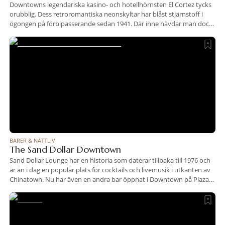
Downtowns legendariska kasino- och hotellhörnsten El Cortez tycks
orubblig. Dess retroromantiska neonskyltar har blåst stjärnstoff i
ögongen på förbipasserande sedan 1941. Där inne hävdar man dock
bestämt att hemligheten till att just El Cortezs portar aldrig behövt
stänga, är att man inte har några hemligheter. Inga gimmicks, inget
fuskglitter, bara en äkta bit vintage-Vegas. Atmosfären på baren
BARER & NATTLIV
The Sand Dollar Downtown
Sand Dollar Lounge har en historia som daterar tillbaka till 1976 och
är än i dag en populär plats för cocktails och livemusik i utkanten av
Chinatown. Nu har även en andra bar öppnat i Downtown på Plaza
hotel. Det nya utrymmet på 5 000 kvadratmeter fokuserar lite
mindre på blues än originalet, samtidigt som