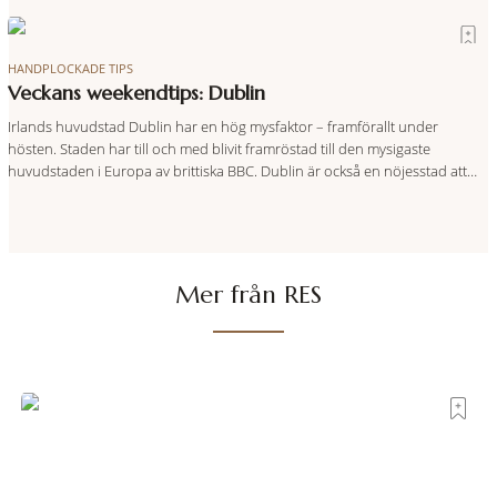
cross Dublin without passing a pub”. RES listar sex favoriter.
HANDPLOCKADE TIPS
Veckans weekendtips: Dublin
Irlands huvudstad Dublin har en hög mysfaktor – framförallt under
hösten. Staden har till och med blivit framröstad till den mysigaste
huvudstaden i Europa av brittiska BBC. Dublin är också en nöjesstad att
räkna med, fullproppad av pubar, kultur och ett aktivt musikliv. En perfekt
weekendstad att resa till med kompisgänget helt enkelt.
Mer från RES