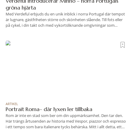
Verdeful introducerar Minho – norra Portugals
gröna hjärta
Med Verdeful erbjuds du en unik inblick i norra Portugal där tempot
är lugnare, gästfriheten större och skönheten slående. Till fots eller
på cykel, i din takt och med vykortsliknande omgivningar som
bakgrund, upplever du regionen på bästa sätt. Följ med på äventyr
bland vingårdar, marknader och sagolika landskap – detta är slow
travel när det
ARTIKEL
Portrait Roma– där lyxen ler tillbaka
Rom är inte en stad som ber om din uppmärksamhet. Den tar den.
Här trängs årtusenden av historia med Vespor, piazzor och espresso
i ett tempo som bara italienare tycks behärska. Mitt i allt detta, ett
stenkast från Spanska trappan, gömmer sig Portrait Roma – ett