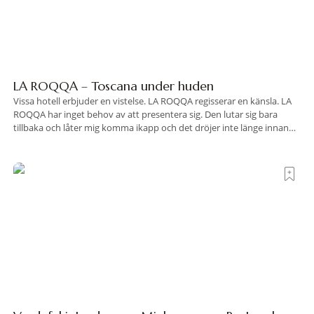
LA ROQQA – Toscana under huden
Vissa hotell erbjuder en vistelse. LA ROQQA regisserar en känsla. LA
ROQQA har inget behov av att presentera sig. Den lutar sig bara
tillbaka och låter mig komma ikapp och det dröjer inte länge innan
jag inser att hotellet har en alldeles egen koreografi. Ovanför Porto
Ercoles pastellfasader, där hamnen rör sig i långsamma bågformer