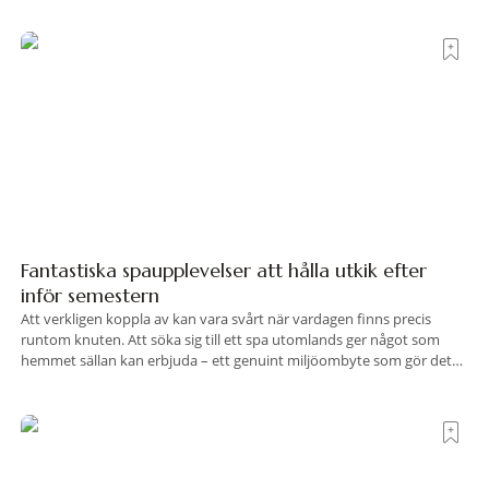
hotell som lyckas med den smått osannolika bedriften att
Fantastiska spaupplevelser att hålla utkik efter
inför semestern
Att verkligen koppla av kan vara svårt när vardagen finns precis
runtom knuten. Att söka sig till ett spa utomlands ger något som
hemmet sällan kan erbjuda – ett genuint miljöombyte som gör det
lättare att nå det där tillståndet av lugn och harmoni. I en gedigen
spamiljö har du proffs som vet exakt vilka