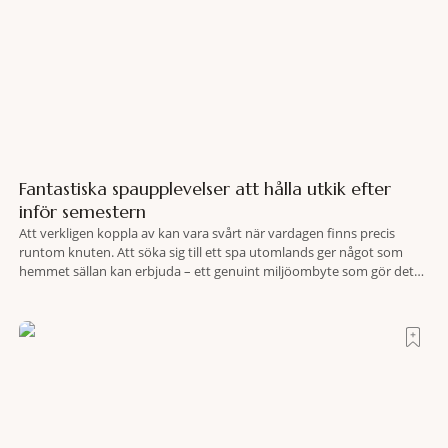
Fantastiska spaupplevelser att hålla utkik efter
inför semestern
Att verkligen koppla av kan vara svårt när vardagen finns precis
runtom knuten. Att söka sig till ett spa utomlands ger något som
hemmet sällan kan erbjuda – ett genuint miljöombyte som gör det
lättare att nå det där tillståndet av lugn och harmoni. I en gedigen
spamiljö har du proffs som vet exakt vilka