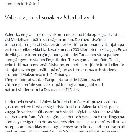
som den fortsätter!
Valencia, med smak av Medelhavet
Valencia, en glad, ljus och välkomnande stad förkroppsligar livsstilen
vid Medelhavet bättre än någon annan. Den avundsvärda
temperaturen gör att staden är perfekt för promenader, att njuta på
en terrass eller cykla i tack vare mer än 200 kilometer cykelvägar. En av
de viktigaste turerna går genom Jardín del Turia, den stora parken
som går genom staden längs floden Turias gamla flodbädd. Ta dig
enkelt till marinans småbåtshamn, en perfekt miljö för idrott eller för
att njuta av en god måltid på någon av terrasserna, och stadens
stränder i Malvarrosa och El Cabanyal.
Längre söderut väntar Parque Natural de L’Albufera, ett
våtmarksområde som är rikt på biologisk mångfald med
naturstränder som La Devesa eller El Saler.
Under hela besöket i Valencia är det ett måste att prova stadens
gastronomi, en förstklassig turistattraktion. Valencia-köket, paellans
vagga, är varierat, hälsosamt och starkt präglat av Medelhavsköket.
Det har vuxit fram från trädgårdslandet och havet, och risodlingarna,
som är ytterligare en del av stadens identitet. Detta överförs till unika
recept som utvecklas med ingredienser som finns i närheten, som all-
i-pebre, som tillagas med ålyngel från L’Albufera eller drycker som