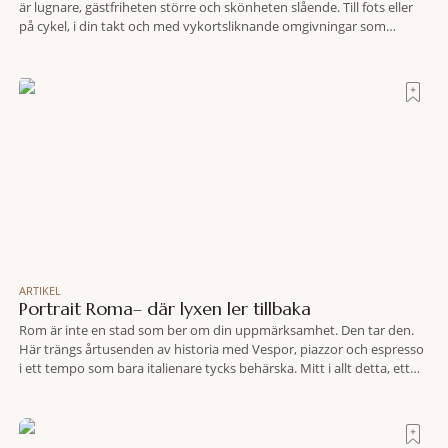
är lugnare, gästfriheten större och skönheten slående. Till fots eller
på cykel, i din takt och med vykortsliknande omgivningar som
bakgrund, upplever du regionen på bästa sätt. Följ med på äventyr
bland vingårdar, marknader och sagolika landskap – detta är slow
travel när det
ARTIKEL
Portrait Roma– där lyxen ler tillbaka
Rom är inte en stad som ber om din uppmärksamhet. Den tar den.
Här trängs årtusenden av historia med Vespor, piazzor och espresso
i ett tempo som bara italienare tycks behärska. Mitt i allt detta, ett
stenkast från Spanska trappan, gömmer sig Portrait Roma – ett
hotell som lyckas med den smått osannolika bedriften att