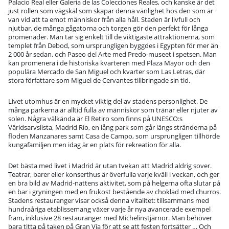
Palacio Real eller Galería de las Colecciones Reales, och kanske är det
just rollen som vägskäl som skapar denna vänlighet hos den som är
van vid att ta emot människor från alla håll. Staden är livfull och
njutbar, de många gågatorna och torgen gör den perfekt för långa
promenader. Man tar sig enkelt till de viktigaste attraktionerna, som
templet från Debod, som ursprungligen byggdes i Egypten för mer än
2 000 år sedan, och Paseo del Arte med Predo-museet i spetsen. Man
kan promenera i de historiska kvarteren med Plaza Mayor och den
populära Mercado de San Miguel och kvarter som Las Letras, där
stora författare som Miguel de Cervantes tillbringade sin tid.
Livet utomhus är en mycket viktig del av stadens personlighet. De
många parkerna är alltid fulla av människor som tränar eller njuter av
solen. Några välkända är El Retiro som finns på UNESCO:s
Världsarvslista, Madrid Río, en lång park som går längs stränderna på
floden Manzanares samt Casa de Campo, som ursprungligen tillhörde
kungafamiljen men idag är en plats för rekreation för alla.
Det bästa med livet i Madrid är utan tvekan att Madrid aldrig sover.
Teatrar, barer eller konserthus är överfulla varje kväll i veckan, och ger
en bra bild av Madrid-nattens aktivitet, som på helgerna ofta slutar på
en bar i gryningen med en frukost bestående av choklad med churros.
Stadens restauranger visar också denna vitalitet: tillsammans med
hundraåriga etablissemang växer varje år nya avancerade exempel
fram, inklusive 28 restauranger med Michelinstjärnor. Man behöver
bara titta på taken på Gran Vía för att se att festen fortsätter … Och