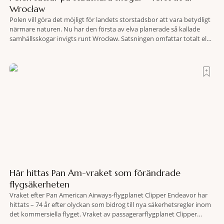
Wrocław
Polen vill göra det möjligt för landets storstadsbor att vara betydligt
närmare naturen. Nu har den första av elva planerade så kallade
samhällsskogar invigts runt Wrocław. Satsningen omfattar totalt elva
större polska städer och ska resultera i vidsträckta, skyddade
skogsområden i direkt anslutning till urbana miljöer. Tanken är att
fler människor ska kunna promenera, motionera
Här hittas Pan Am-vraket som förändrade
flygsäkerheten
Vraket efter Pan American Airways-flygplanet Clipper Endeavor har
hittats – 74 år efter olyckan som bidrog till nya säkerhetsregler inom
det kommersiella flyget. Vraket av passagerarflygplanet Clipper
Endeavor har återfunnits 610 meter under Atlantens yta, drygt 74 år