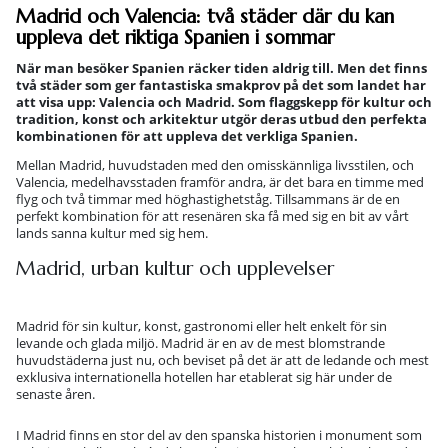
Madrid och Valencia: två städer där du kan
uppleva det riktiga Spanien i sommar
När man besöker Spanien räcker tiden aldrig till. Men det finns
två städer som ger fantastiska smakprov på det som landet har
att visa upp: Valencia och Madrid. Som flaggskepp för kultur och
tradition, konst och arkitektur utgör deras utbud den perfekta
kombinationen för att uppleva det verkliga Spanien.
Mellan Madrid, huvudstaden med den omisskännliga livsstilen, och
Valencia, medelhavsstaden framför andra, är det bara en timme med
flyg och två timmar med höghastighetståg. Tillsammans är de en
perfekt kombination för att resenären ska få med sig en bit av vårt
lands sanna kultur med sig hem.
Madrid, urban kultur och upplevelser
Madrid för sin kultur, konst, gastronomi eller helt enkelt för sin
levande och glada miljö. Madrid är en av de mest blomstrande
huvudstäderna just nu, och beviset på det är att de ledande och mest
exklusiva internationella hotellen har etablerat sig här under de
senaste åren.
I Madrid finns en stor del av den spanska historien i monument som