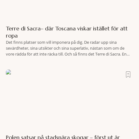
Terre di Sacra– där Toscana viskar istället för att
ropa
Det finns platser som vill imponera på dig. De radar upp sina
sevärdheter, sina utsikter och sina superlativ, nästan som om de
vore rädda för att inte räcka till. Och så finns det Terre di Sacra. En
oas som lyckats gömma sig i ett land som de flesta tror redan är
upptäckt. Jag befinner mig
Polen satsar på stadsnära skogar – först ut är