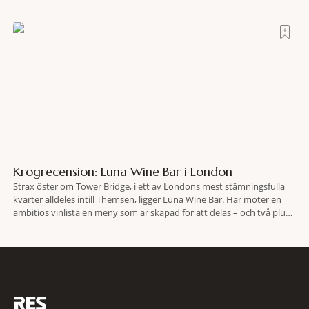
efter olyckan utanför Puerto Rico. BBC skriver att flygplanet
lokaliserades den 2 juni i år med hjälp
Krogrecension: Luna Wine Bar i London
Strax öster om Tower Bridge, i ett av Londons mest stämningsfulla
kvarter alldeles intill Themsen, ligger Luna Wine Bar. Här möter en
ambitiös vinlista en meny som är skapad för att delas – och två plus
två är lika med en riktigt fullträff. Shad Thames är ett både historiskt
spännande och stämningsfullt kvarter. De gamla