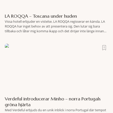
LA ROQQA – Toscana under huden
Vissa hotell erbjuder en vistelse. LA ROQQA regisserar en känsla. LA
ROQQA har inget behov av att presentera sig. Den lutar sig bara
tillbaka och låter mig komma ikapp och det dröjer inte länge innan
jag inser att hotellet har en alldeles egen koreografi. Ovanför Porto
Ercoles pastellfasader, där hamnen rör sig i långsamma bågformer
Verdeful introducerar Minho – norra Portugals
gröna hjärta
Med Verdeful erbjuds du en unik inblick i norra Portugal där tempot