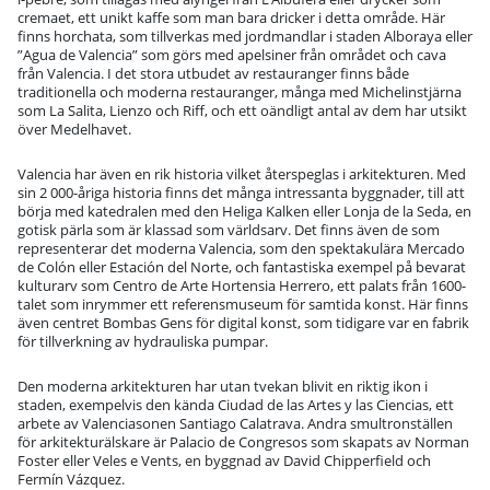
cremaet, ett unikt kaffe som man bara dricker i detta område. Här
finns horchata, som tillverkas med jordmandlar i staden Alboraya eller
”Agua de Valencia” som görs med apelsiner från området och cava
från Valencia. I det stora utbudet av restauranger finns både
traditionella och moderna restauranger, många med Michelinstjärna
som La Salita, Lienzo och Riff, och ett oändligt antal av dem har utsikt
över Medelhavet.
Valencia har även en rik historia vilket återspeglas i arkitekturen. Med
sin 2 000-åriga historia finns det många intressanta byggnader, till att
börja med katedralen med den Heliga Kalken eller Lonja de la Seda, en
gotisk pärla som är klassad som världsarv. Det finns även de som
representerar det moderna Valencia, som den spektakulära Mercado
de Colón eller Estación del Norte, och fantastiska exempel på bevarat
kulturarv som Centro de Arte Hortensia Herrero, ett palats från 1600-
talet som inrymmer ett referensmuseum för samtida konst. Här finns
även centret Bombas Gens för digital konst, som tidigare var en fabrik
för tillverkning av hydrauliska pumpar.
Den moderna arkitekturen har utan tvekan blivit en riktig ikon i
staden, exempelvis den kända Ciudad de las Artes y las Ciencias, ett
arbete av Valenciasonen Santiago Calatrava. Andra smultronställen
för arkitekturälskare är Palacio de Congresos som skapats av Norman
Foster eller Veles e Vents, en byggnad av David Chipperfield och
Fermín Vázquez.