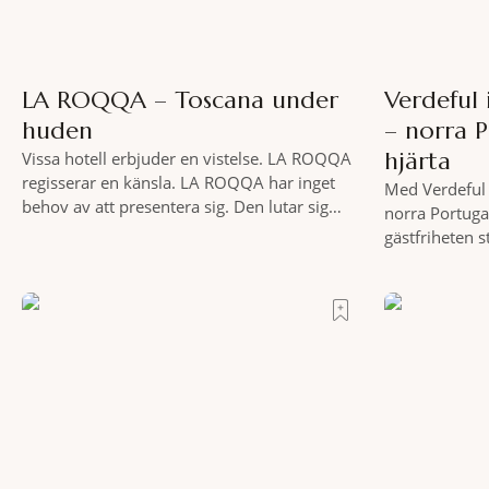
LA ROQQA – Toscana under
Verdeful
huden
– norra 
hjärta
Vissa hotell erbjuder en vistelse. LA ROQQA
regisserar en känsla. LA ROQQA har inget
Med Verdeful 
behov av att presentera sig. Den lutar sig
norra Portuga
bara tillbaka och låter mig komma ikapp och
gästfriheten 
det dröjer inte länge innan jag inser att
Till fots eller
hotellet har en alldeles egen koreografi.
vykortslikna
Ovanför Porto Ercoles pastellfasader, där
bakgrund, upp
hamnen rör sig i långsamma bågformer
sätt. Följ med
marknader och
slow travel nä