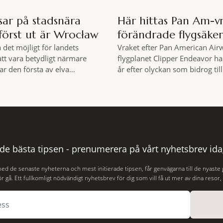
sar på stadsnära
Här hittas Pan Am-v
först ut är Wrocław
förändrade flygsäke
a det möjligt för landets
Vraket efter Pan American Air
att vara betydligt närmare
flygplanet Clipper Endeavor har
ar den första av elva
år efter olyckan som bidrog til
kallade samhällsskogar invigts
säkerhetsregler inom det komm
 Satsningen omfattar totalt
flyget. Vraket av passagerarfly
lska städer och ska resultera i
Clipper Endeavor har återfunn
skyddade skogsområden i direkt
under Atlantens yta, drygt 74 å
l urbana miljöer. Tanken är att
olyckan utanför Puerto Rico. B
or ska kunna promenera,
flygplanet lokaliserades den 2 
hjälp
 de bästa tipsen - prenumerera på vårt nyhetsbrev ida
med de senaste nyheterna och mest initierade tipsen, får genvägarna till de nyaste
r gå. Ett fullkomligt nödvändigt nyhetsbrev för dig som vill få ut mer av dina resor