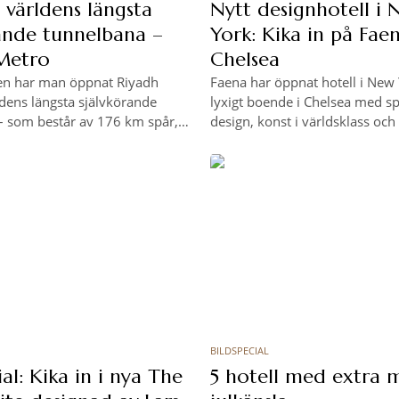
 världens längsta
Nytt designhotell i
ande tunnelbana –
York: Kika in på Faen
Metro
Chelsea
ien har man öppnat Riyadh
Faena har öppnat hotell i New 
dens längsta självkörande
lyxigt boende i Chelsea med s
– som består av 176 km spår,
design, konst i världsklass och
världsklass och plats för 3,6
samarbete Francis Mallmann.
enärer.
och kika in på årets mest omta
hotellöppning på Manhattan.
BILDSPECIAL
ial: Kika in i nya The
5 hotell med extra