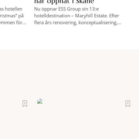
har öppnat i Skåne
as hotellen
Nu öppnar ESS Group sin 13:e
ristmas” på
hotelldestination – Maryhill Estate. Efter
trymmen för
flera års renovering, konceptualisering,
få riktigt
byggande och en investering på närmare
 och kika in
400 miljoner kronor välkomnade Maryhill
Estate i går sina första gäster. Häng med
RES och kika in!