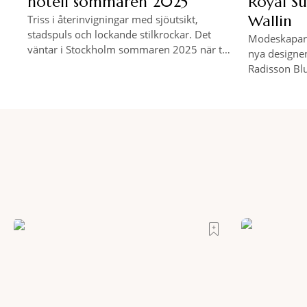
hotell sommaren 2025
Royal Su
Wallin
Triss i återinvigningar med sjöutsikt,
stadspuls och lockande stilkrockar. Det
Modeskapare
väntar i Stockholm sommaren 2025 när tre
nya designen
hotell i Scandics regi – Alvik,
Radisson Bl
Sjöfartshotellet och Malmen – återöppnar
med RES och
efter omfattande renoveringar.