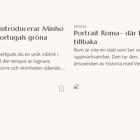
ARTIKEL
 introducerar Minho
Portrait Roma– där l
Portugals gröna
tillbaka
Rom är inte en stad som ber o
erbjuds du en unik inblick i
uppmärksamhet. Den tar den. 
l där tempot är lugnare,
årtusenden av historia med Ve
större och skönheten slående.
och espresso i ett tempo som b
 på cykel, i din takt och med
tycks behärska. Mitt i allt detta
nde omgivningar som
från Spanska trappan, gömmer 
lever du regionen på bästa
Roma – ett hotell som lyckas 
 på äventyr bland vingårdar,
osannolika bedriften att
 sagolika landskap – detta är
r det