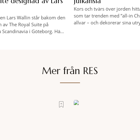
ite designad av Lars
julkänsla
Kors och tvärs över jorden hitt
som tar trenden med ”all-in Ch
n Lars Wallin står bakom den
allvar – och dekorerar sina u
 av The Royal Suite på
att alla gäster och besökare ska 
u Scandinavia i Göteborg. Häng
maxad julkänsla. Häng med RES
 kika in bland rummen.
på fem av våra favoriter.
Mer från RES