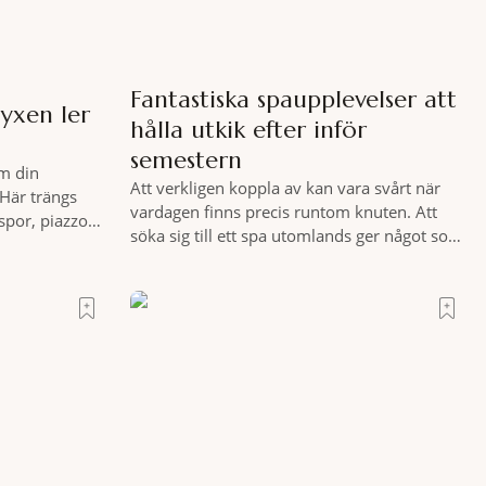
Fantastiska spaupplevelser att
yxen ler
hålla utkik efter inför
semestern
m din
Att verkligen koppla av kan vara svårt när
Här trängs
vardagen finns precis runtom knuten. Att
spor, piazzor
söka sig till ett spa utomlands ger något som
ara italienare
hemmet sällan kan erbjuda – ett genuint
, ett stenkast
miljöombyte som gör det lättare att nå det
sig Portrait
där tillståndet av lugn och harmoni. I en
med den smått
gedigen spamiljö har du proffs som vet
exakt vilka