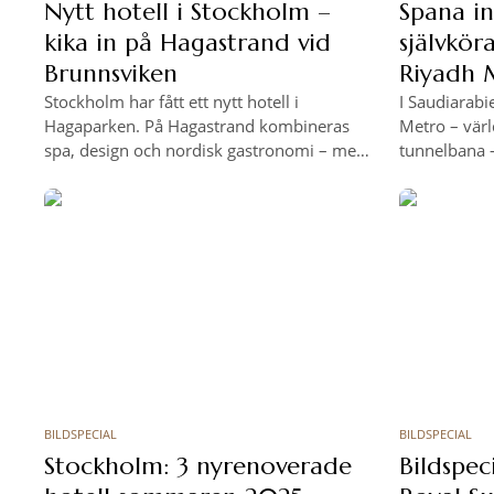
Nytt hotell i Stockholm –
Spana in
kika in på Hagastrand vid
självkör
Brunnsviken
Riyadh 
Stockholm har fått ett nytt hotell i
I Saudiarab
Hagaparken. På Hagastrand kombineras
Metro – värl
spa, design och nordisk gastronomi – med
tunnelbana 
utsikt över Brunnsviken och fokus på
arkitektur i 
återhämtning.
miljoner res
BILDSPECIAL
BILDSPECIAL
Stockholm: 3 nyrenoverade
Bildspec