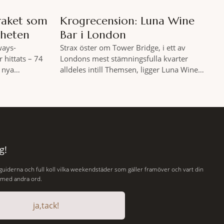
raket som
Krogrecension: Luna Wine
rheten
Bar i London
ways-
Strax öster om Tower Bridge, i ett av
 hittats – 74
Londons mest stämningsfulla kvarter
l nya
alldeles intill Themsen, ligger Luna Wine
ersiella
Bar. Här möter en ambitiös vinlista en meny
gplanet
som är skapad för att delas – och två plus
its 610 meter
två är lika med en riktigt fullträff. Shad
r efter
Thames är ett både historiskt spännande
BC skriver att
och stämningsfullt kvarter. De gamla
juni i år med
g!
 guiderna och full koll vilka weekendstäder som gäller framöver och vart din
, med andra ord.
ja,tack!