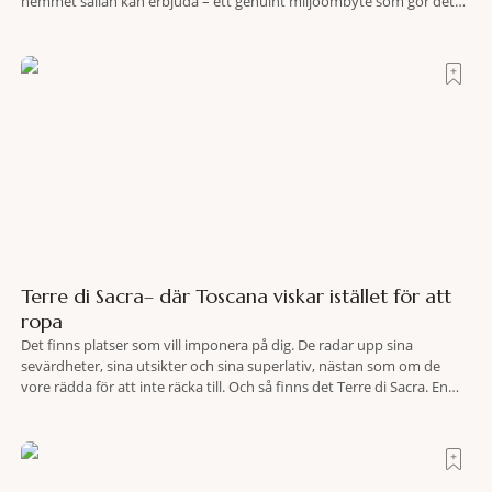
hemmet sällan kan erbjuda – ett genuint miljöombyte som gör det
lättare att nå det där tillståndet av lugn och harmoni. I en gedigen
spamiljö har du proffs som vet exakt vilka
Terre di Sacra– där Toscana viskar istället för att
ropa
Det finns platser som vill imponera på dig. De radar upp sina
sevärdheter, sina utsikter och sina superlativ, nästan som om de
vore rädda för att inte räcka till. Och så finns det Terre di Sacra. En
oas som lyckats gömma sig i ett land som de flesta tror redan är
upptäckt. Jag befinner mig