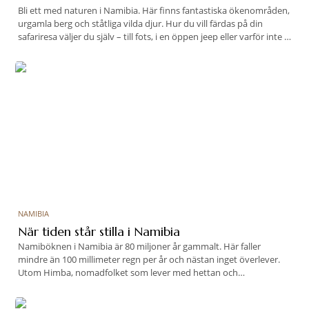
Bli ett med naturen i Namibia. Här finns fantastiska ökenområden,
urgamla berg och ståtliga vilda djur. Hur du vill färdas på din
safariresa väljer du själv – till fots, i en öppen jeep eller varför inte i
en sadel på en hästrygg.
NAMIBIA
När tiden står stilla i Namibia
Namiböknen i Namibia är 80 miljoner år gammalt. Här faller
mindre än 100 millimeter regn per år och nästan inget överlever.
Utom Himba, nomadfolket som lever med hettan och
vattenbristen i generation efter generation. RES besöker en av
jordens mest enastående platser.