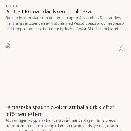
ARTIKEL
Portrait Roma– där lyxen ler tillbaka
Rom är inte en stad som ber om din uppmärksamhet. Den tar den.
Här trängs årtusenden av historia med Vespor, piazzor och espresso
i ett tempo som bara italienare tycks behärska. Mitt i allt detta, ett
stenkast från Spanska trappan, gömmer sig Portrait Roma – ett
hotell som lyckas med den smått osannolika bedriften att
Fantastiska spaupplevelser att hålla utkik efter
inför semestern
Att verkligen koppla av kan vara svårt när vardagen finns precis
runtom knuten. Att söka sig till ett spa utomlands ger något som