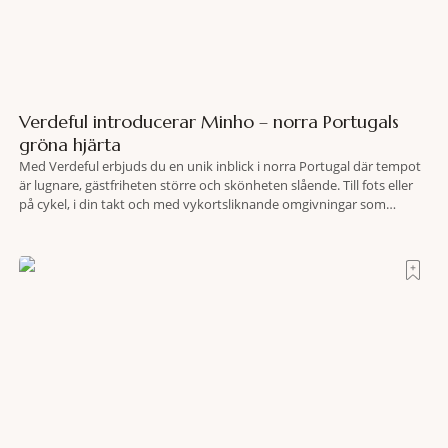
Verdeful introducerar Minho – norra Portugals
gröna hjärta
Med Verdeful erbjuds du en unik inblick i norra Portugal där tempot
är lugnare, gästfriheten större och skönheten slående. Till fots eller
på cykel, i din takt och med vykortsliknande omgivningar som
bakgrund, upplever du regionen på bästa sätt. Följ med på äventyr
bland vingårdar, marknader och sagolika landskap – detta är slow
travel när det