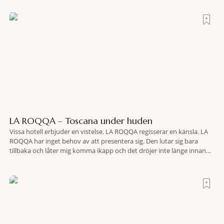
LA ROQQA – Toscana under huden
Vissa hotell erbjuder en vistelse. LA ROQQA regisserar en känsla. LA
ROQQA har inget behov av att presentera sig. Den lutar sig bara
tillbaka och låter mig komma ikapp och det dröjer inte länge innan
jag inser att hotellet har en alldeles egen koreografi. Ovanför Porto
Ercoles pastellfasader, där hamnen rör sig i långsamma bågformer