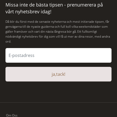
Missa inte de bästa tipsen - prenumerera på
vårt nyhetsbrev idag!
Då blir du först med de senaste nyheterna och mest initierade tipsen, får
genvägarna till de nyaste guiderna och full koll vilka weekendstäder som
gäller framöver och vart din nästa långresa bör gå. Ett fullkomligt
nödvändigt nyhetsbrev för dig som vill få ut mer av dina resor, med andra
ord.
ja,tack!
Om Oss