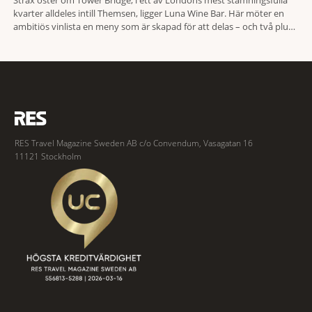
Strax öster om Tower Bridge, i ett av Londons mest stämningsfulla
kvarter alldeles intill Themsen, ligger Luna Wine Bar. Här möter en
ambitiös vinlista en meny som är skapad för att delas – och två plus
två är lika med en riktigt fullträff. Shad Thames är ett både historiskt
spännande och stämningsfullt kvarter. De gamla
RES Travel Magazine Sweden AB c/o Convendum, Vasagatan 16
11121 Stockholm