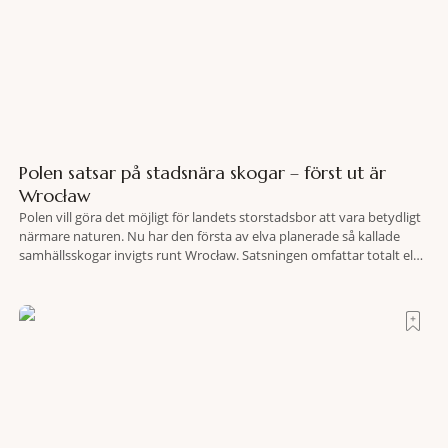
Polen satsar på stadsnära skogar – först ut är
Wrocław
Polen vill göra det möjligt för landets storstadsbor att vara betydligt
närmare naturen. Nu har den första av elva planerade så kallade
samhällsskogar invigts runt Wrocław. Satsningen omfattar totalt elva
större polska städer och ska resultera i vidsträckta, skyddade
skogsområden i direkt anslutning till urbana miljöer. Tanken är att
fler människor ska kunna promenera, motionera