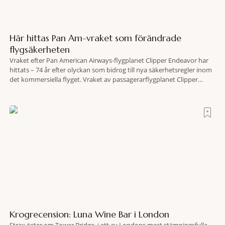
Här hittas Pan Am-vraket som förändrade
flygsäkerheten
Vraket efter Pan American Airways-flygplanet Clipper Endeavor har
hittats – 74 år efter olyckan som bidrog till nya säkerhetsregler inom
det kommersiella flyget. Vraket av passagerarflygplanet Clipper
Endeavor har återfunnits 610 meter under Atlantens yta, drygt 74 år
efter olyckan utanför Puerto Rico. BBC skriver att flygplanet
lokaliserades den 2 juni i år med hjälp
Krogrecension: Luna Wine Bar i London