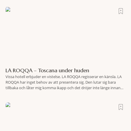
LA ROQQA – Toscana under huden
Vissa hotell erbjuder en vistelse. LA ROQQA regisserar en känsla. LA
ROQQA har inget behov av att presentera sig. Den lutar sig bara
tillbaka och låter mig komma ikapp och det dröjer inte länge innan
jag inser att hotellet har en alldeles egen koreografi. Ovanför Porto
Ercoles pastellfasader, där hamnen rör sig i långsamma bågformer