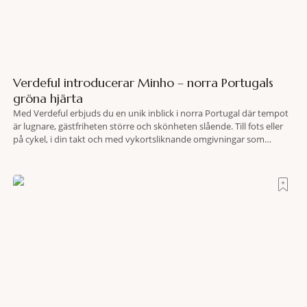
Verdeful introducerar Minho – norra Portugals
gröna hjärta
Med Verdeful erbjuds du en unik inblick i norra Portugal där tempot
är lugnare, gästfriheten större och skönheten slående. Till fots eller
på cykel, i din takt och med vykortsliknande omgivningar som
bakgrund, upplever du regionen på bästa sätt. Följ med på äventyr
bland vingårdar, marknader och sagolika landskap – detta är slow
travel när det