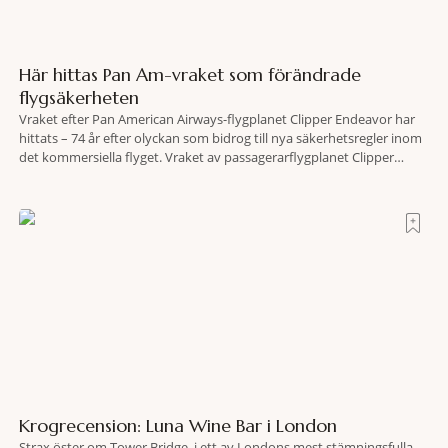
Här hittas Pan Am-vraket som förändrade
flygsäkerheten
Vraket efter Pan American Airways-flygplanet Clipper Endeavor har
hittats – 74 år efter olyckan som bidrog till nya säkerhetsregler inom
det kommersiella flyget. Vraket av passagerarflygplanet Clipper
Endeavor har återfunnits 610 meter under Atlantens yta, drygt 74 år
efter olyckan utanför Puerto Rico. BBC skriver att flygplanet
lokaliserades den 2 juni i år med hjälp
Krogrecension: Luna Wine Bar i London
Strax öster om Tower Bridge, i ett av Londons mest stämningsfulla