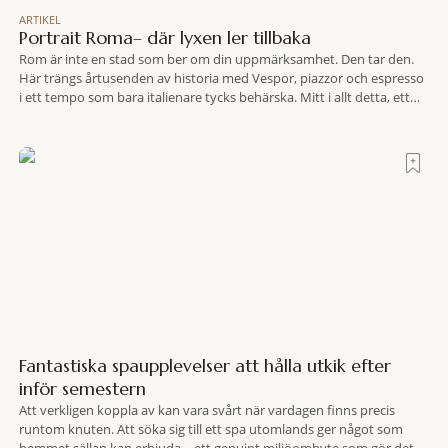
ARTIKEL
Portrait Roma– där lyxen ler tillbaka
Rom är inte en stad som ber om din uppmärksamhet. Den tar den.
Här trängs årtusenden av historia med Vespor, piazzor och espresso
i ett tempo som bara italienare tycks behärska. Mitt i allt detta, ett
stenkast från Spanska trappan, gömmer sig Portrait Roma – ett
hotell som lyckas med den smått osannolika bedriften att
Fantastiska spaupplevelser att hålla utkik efter
inför semestern
Att verkligen koppla av kan vara svårt när vardagen finns precis
runtom knuten. Att söka sig till ett spa utomlands ger något som