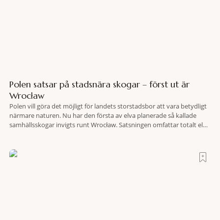
Polen satsar på stadsnära skogar – först ut är
Wrocław
Polen vill göra det möjligt för landets storstadsbor att vara betydligt
närmare naturen. Nu har den första av elva planerade så kallade
samhällsskogar invigts runt Wrocław. Satsningen omfattar totalt elva
större polska städer och ska resultera i vidsträckta, skyddade
skogsområden i direkt anslutning till urbana miljöer. Tanken är att
fler människor ska kunna promenera, motionera