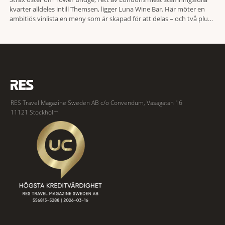
kvarter alldeles intill Themsen, ligger Luna Wine Bar. Här möter en
ambitiös vinlista en meny som är skapad för att delas – och två plus
två är lika med en riktigt fullträff. Shad Thames är ett både historiskt
spännande och stämningsfullt kvarter. De gamla
RES Travel Magazine Sweden AB c/o Convendum, Vasagatan 16
11121 Stockholm