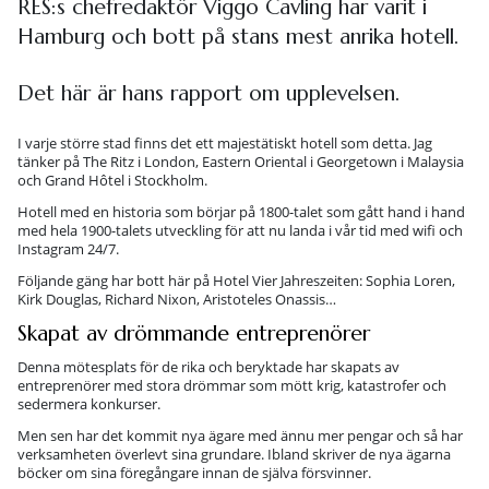
RES:s chefredaktör Viggo Cavling har varit i
Hamburg och bott på stans mest anrika hotell.
Det här är hans rapport om upplevelsen.
I varje större stad finns det ett majestätiskt hotell som detta. Jag
tänker på The Ritz i London, Eastern Oriental i Georgetown i Malaysia
och Grand Hôtel i Stockholm.
Hotell med en historia som börjar på 1800-talet som gått hand i hand
med hela 1900-talets utveckling för att nu landa i vår tid med wifi och
Instagram 24/7.
Följande gäng har bott här på Hotel Vier Jahreszeiten: Sophia Loren,
Kirk Douglas, Richard Nixon, Aristoteles Onassis…
Skapat av drömmande entreprenörer
Denna mötesplats för de rika och beryktade har skapats av
entreprenörer med stora drömmar som mött krig, katastrofer och
sedermera konkurser.
Men sen har det kommit nya ägare med ännu mer pengar och så har
verksamheten överlevt sina grundare. Ibland skriver de nya ägarna
böcker om sina föregångare innan de själva försvinner.