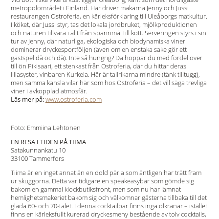
metropolområdet i Finland. Här driver makarna Jenny och Jussi
restaurangen Ostroferia, en kärleksförklaring till Uleåborgs matkultur.
I köket, där Jussi styr, tas det lokala jordbruket, mjölkproduktionen
och naturen tillvara i allt från spannmål till kött. Serveringen styrs i sin
tur av Jenny, där naturliga, ekologiska och biodynamiska viner
dominerar dryckesportföljen (även om en enstaka sake gör ett
gästspel då och då). Inte så hungrig? Då hoppar du med fördel över
till ön Pikisaari, ett stenkast från Ostroferia, där du hittar deras
lillasyster, vinbaren Kurkela. Här är tallrikarna mindre (tänk tilltugg),
men samma känsla vilar här som hos Ostroferia – det vill säga trevliga
viner i avkopplad atmosfär.
Läs mer på:
www.ostroferia.com
Foto: Emmiina Lehtonen
EN RESA I TIDEN PÅ TIIMA
Satakunnankatu 10
33100 Tammerfors
Tiima är en inget annat än en dold pärla som äntligen har trätt fram
ur skuggorna. Detta var tidigare en speakeasybar som gömde sig
bakom en gammal klockbutiksfront, men som nu har lämnat
hemlighetsmakeriet bakom sig och välkomnar gästerna tillbaka till det
glada 60- och 70-talet. I denna cocktailbar finns inga ölkranar – istället
finns en kärleksfullt kurerad dryckesmeny bestående av tolv cocktails,