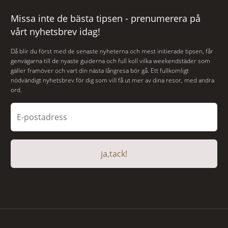
Missa inte de bästa tipsen - prenumerera på
vårt nyhetsbrev idag!
Då blir du först med de senaste nyheterna och mest initierade tipsen, får
genvägarna till de nyaste guiderna och full koll vilka weekendstäder som
gäller framöver och vart din nästa långresa bör gå. Ett fullkomligt
nödvändigt nyhetsbrev för dig som vill få ut mer av dina resor, med andra
ord.
ja,tack!