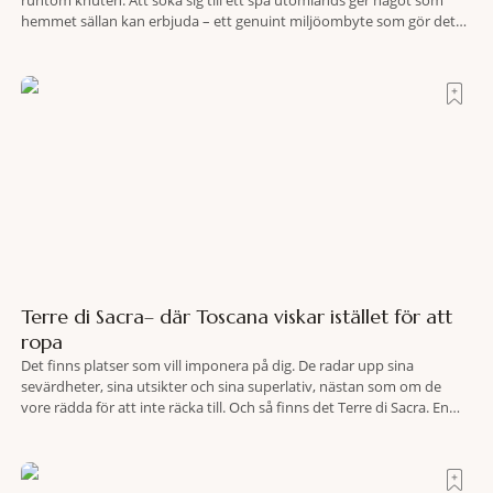
runtom knuten. Att söka sig till ett spa utomlands ger något som
hemmet sällan kan erbjuda – ett genuint miljöombyte som gör det
lättare att nå det där tillståndet av lugn och harmoni. I en gedigen
spamiljö har du proffs som vet exakt vilka
Terre di Sacra– där Toscana viskar istället för att
ropa
Det finns platser som vill imponera på dig. De radar upp sina
sevärdheter, sina utsikter och sina superlativ, nästan som om de
vore rädda för att inte räcka till. Och så finns det Terre di Sacra. En
oas som lyckats gömma sig i ett land som de flesta tror redan är
upptäckt. Jag befinner mig