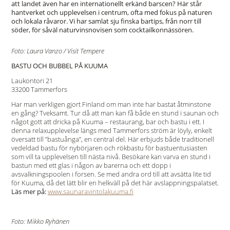
att landet även har en internationellt erkänd barscen? Här står
hantverket och upplevelsen i centrum, ofta med fokus på naturen
och lokala råvaror. Vi har samlat sju finska bartips, från norr till
söder, för såväl naturvinsnovisen som cocktailkonnässören.
Foto: Laura Vanzo / Visit Tempere
BASTU OCH BUBBEL PÅ KUUMA
Laukontori 21
33200 Tammerfors
Har man verkligen gjort Finland om man inte har bastat åtminstone
en gång? Tveksamt. Tur då att man kan få både en stund i saunan och
något gott att dricka på Kuuma – restaurang, bar och bastu i ett. I
denna relaxupplevelse längs med Tammerfors ström är löyly, enkelt
översatt till ”bastuånga”, en central del. Här erbjuds både traditionell
vedeldad bastu för nybörjaren och rökbastu för bastuentusiasten
som vill ta upplevelsen till nästa nivå. Besökare kan varva en stund i
bastun med ett glas i någon av barerna och ett dopp i
avsvalkningspoolen i forsen. Se med andra ord till att avsätta lite tid
för Kuuma, då det lätt blir en helkväll på det här avslappningspalatset.
Läs mer på:
www.saunaravintolakuuma.fi
Foto: Mikko Ryhänen