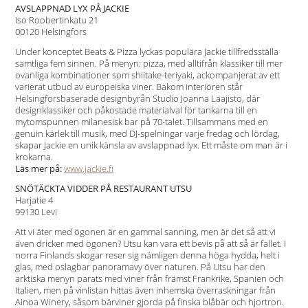
AVSLAPPNAD LYX PÅ JACKIE
Iso Roobertinkatu 21
00120 Helsingfors
Under konceptet Beats & Pizza lyckas populära Jackie tillfredsställa
samtliga fem sinnen. På menyn: pizza, med alltifrån klassiker till mer
ovanliga kombinationer som shiitake-teriyaki, ackompanjerat av ett
varierat utbud av europeiska viner. Bakom interiören står
Helsingforsbaserade designbyrån Studio Joanna Laajisto, där
designklassiker och påkostade materialval för tankarna till en
mytomspunnen milanesisk bar på 70-talet. Tillsammans med en
genuin kärlek till musik, med DJ-spelningar varje fredag och lördag,
skapar Jackie en unik känsla av avslappnad lyx. Ett måste om man är i
krokarna.
Läs mer på:
www.jackie.fi
SNÖTÄCKTA VIDDER PÅ RESTAURANT UTSU
Harjatie 4
99130 Levi
Att vi äter med ögonen är en gammal sanning, men är det så att vi
även dricker med ögonen? Utsu kan vara ett bevis på att så är fallet. I
norra Finlands skogar reser sig nämligen denna höga hydda, helt i
glas, med oslagbar panoramavy över naturen. På Utsu har den
arktiska menyn parats med viner från främst Frankrike, Spanien och
Italien, men på vinlistan hittas även inhemska överraskningar från
Ainoa Winery, såsom bärviner gjorda på finska blåbär och hjortron.