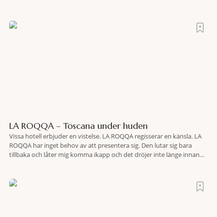
LA ROQQA – Toscana under huden
Vissa hotell erbjuder en vistelse. LA ROQQA regisserar en känsla. LA
ROQQA har inget behov av att presentera sig. Den lutar sig bara
tillbaka och låter mig komma ikapp och det dröjer inte länge innan
jag inser att hotellet har en alldeles egen koreografi. Ovanför Porto
Ercoles pastellfasader, där hamnen rör sig i långsamma bågformer