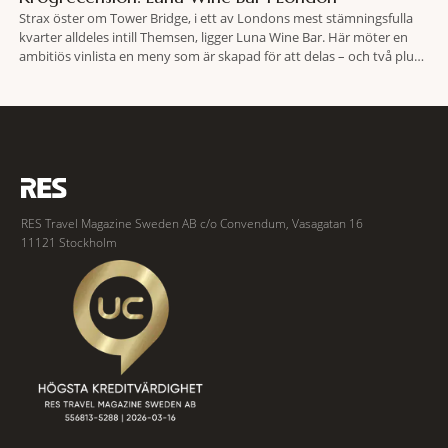
Strax öster om Tower Bridge, i ett av Londons mest stämningsfulla
kvarter alldeles intill Themsen, ligger Luna Wine Bar. Här möter en
ambitiös vinlista en meny som är skapad för att delas – och två plus
två är lika med en riktigt fullträff. Shad Thames är ett både historiskt
spännande och stämningsfullt kvarter. De gamla
RES Travel Magazine Sweden AB c/o Convendum, Vasagatan 16
11121 Stockholm