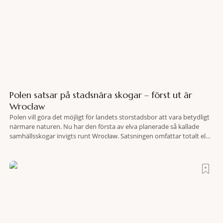
Polen satsar på stadsnära skogar – först ut är
Wrocław
Polen vill göra det möjligt för landets storstadsbor att vara betydligt
närmare naturen. Nu har den första av elva planerade så kallade
samhällsskogar invigts runt Wrocław. Satsningen omfattar totalt elva
större polska städer och ska resultera i vidsträckta, skyddade
skogsområden i direkt anslutning till urbana miljöer. Tanken är att
fler människor ska kunna promenera, motionera