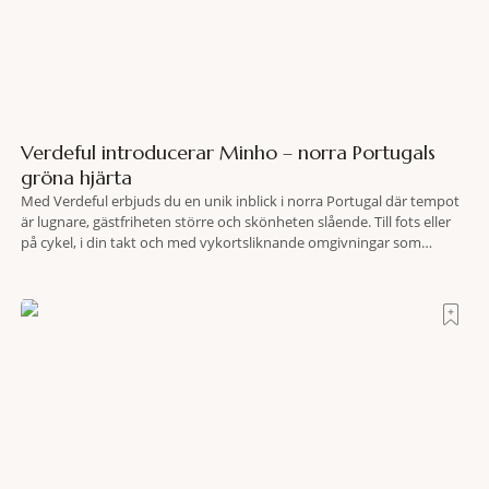
Verdeful introducerar Minho – norra Portugals
gröna hjärta
Med Verdeful erbjuds du en unik inblick i norra Portugal där tempot
är lugnare, gästfriheten större och skönheten slående. Till fots eller
på cykel, i din takt och med vykortsliknande omgivningar som
bakgrund, upplever du regionen på bästa sätt. Följ med på äventyr
bland vingårdar, marknader och sagolika landskap – detta är slow
travel när det