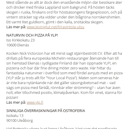
Mest slående av allt är dock den enastående miljön där besökare äter
och dricker med finska Lappland som bakgrund. På hösten täcks
skogen i ruska, finskans ord för höstsäsongens färgexplosion, och på
vintern sträcker sig vita vidder under den blågröna norrskenshimlen.
Ett varmt litet guldkorn, gömt i den kalla, snötäckta skogen.
Läs mer på:
www.leviniglut.net/fi/ravintola-utsu
NATURVIN OCH PIZZA PÅ YLP!
Iso Kirkkokatu 23
10600 Ekenäs
Kocken Nick Victorzon har ett minst sagt stjärnbestrött CV. Efter att ha
drillats på flera europeiska Michelin-restauranger återvände han till
sin hemstad Ekenäs i sydligaste Finland där han öppnade YLP!, en
pizzeria och bar där fine dining möter zero waste. Här hittar du
fantastiska naturviner i överflöd som med fördel avnjuts med en pizza
(YLP står ju trots allt för ”Your Local Pizza”). Maten som serveras här
är inte bara nytänkande när det gäller säsongsbetonad mat – vad
sägs om pizza med fänkål, rönnbär eller strömming? – utan har även
noll, eller tillochmed positiv, klimatpåverkan. Kom för vinet, stanna för
pizzan!
Läs mer på:
www.ylp.fi
SINNLIGA ÖVERRASKNINGAR PÅ OSTROFERIA
Isokatu 13
90100 Uleåborg
Vid Bottniska vikens kust ligger Uleåborg, känt som det nordligaste