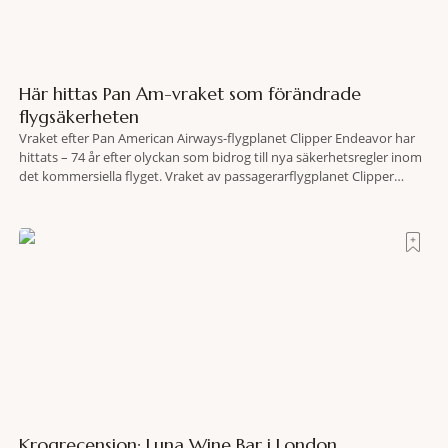
Här hittas Pan Am-vraket som förändrade
flygsäkerheten
Vraket efter Pan American Airways-flygplanet Clipper Endeavor har
hittats – 74 år efter olyckan som bidrog till nya säkerhetsregler inom
det kommersiella flyget. Vraket av passagerarflygplanet Clipper
Endeavor har återfunnits 610 meter under Atlantens yta, drygt 74 år
efter olyckan utanför Puerto Rico. BBC skriver att flygplanet
lokaliserades den 2 juni i år med hjälp
Krogrecension: Luna Wine Bar i London