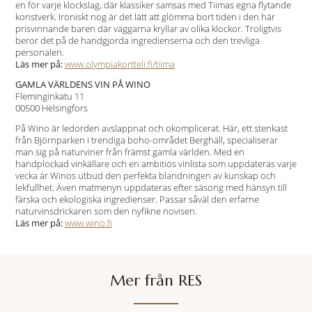
en för varje klockslag, där klassiker samsas med Tiimas egna flytande
konstverk. Ironiskt nog är det lätt att glömma bort tiden i den här
prisvinnande baren där väggarna kryllar av olika klockor. Troligtvis
beror det på de handgjorda ingredienserna och den trevliga
personalen.
Läs mer på:
www.olympiakortteli.fi/tiima
GAMLA VÄRLDENS VIN PÅ WINO
Fleminginkatu 11
00500 Helsingfors
På Wino är ledorden avslappnat och okomplicerat. Här, ett stenkast
från Björnparken i trendiga boho-området Berghäll, specialiserar
man sig på naturviner från främst gamla världen. Med en
handplockad vinkällare och en ambitiös vinlista som uppdateras varje
vecka är Winos utbud den perfekta blandningen av kunskap och
lekfullhet. Även matmenyn uppdateras efter säsong med hänsyn till
färska och ekologiska ingredienser. Passar såväl den erfarne
naturvinsdrickaren som den nyfikne novisen.
Läs mer på:
www.wino.fi
Mer från RES