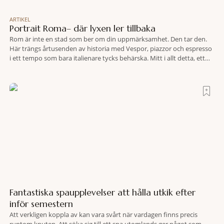
ARTIKEL
Portrait Roma– där lyxen ler tillbaka
Rom är inte en stad som ber om din uppmärksamhet. Den tar den.
Här trängs årtusenden av historia med Vespor, piazzor och espresso
i ett tempo som bara italienare tycks behärska. Mitt i allt detta, ett
stenkast från Spanska trappan, gömmer sig Portrait Roma – ett
hotell som lyckas med den smått osannolika bedriften att
Fantastiska spaupplevelser att hålla utkik efter
inför semestern
Att verkligen koppla av kan vara svårt när vardagen finns precis