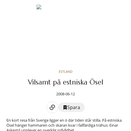
ESTLAND
Vilsamt på estniska Ösel
2008-06-12
Spara
En kort resa från Sverige ligger en ö där tiden står stilla. På estniska
Ösel hänger hammaren och skäran kvar i fallfärdiga trähus. Einar
Askestd upplever en overklig rofylldhet.