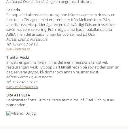
Att äta på Ösel är än så länge en begränsad historia.
La Perla
En populär italiensk restaurang inne i Kuressaare som drivs av en
före detta CIA-agent med erfarenheter från Mellanöstern. På sitt
amerikanska vis sprider ägaren en märkvärdigt lättsam trivsel över
såväl mat som servering. Från högtalarna ljuder påfallande ofta
ABBA, men det är sådant man får överse med på Ösel.
Adress: Lossi 3, Kuressaare
Tel. +372-453 69 10
www.laperla.ee
Trahter Veski
Inhyst i en gammal kvarn finns det mer inhemska alternativet,
restaurangen Veski. Ett populärt tillhåll redan på sovjettiden som än i
dag serverar grytor, kåldomar och annan husmanskost.
Adress: Pärna 19, Kuressaare
Tel. +372-453 37 76
www.veskitrahter.eu
BRA ATT VETA
Bankomater finns. Kriminaliteten är minimal på Ösel. Och njut av
tystnanden.