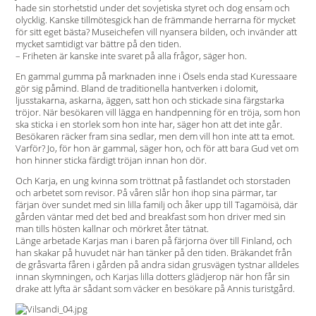
hade sin storhetstid under det sovjetiska styret och dog ensam och
olycklig. Kanske tillmötesgick han de främmande herrarna för mycket
för sitt eget bästa? Museichefen vill nyansera bilden, och invänder att
mycket samtidigt var bättre på den tiden.
– Friheten är kanske inte svaret på alla frågor, säger hon.
En gammal gumma på marknaden inne i Ösels enda stad Kuressaare
gör sig påmind. Bland de traditionella hantverken i dolomit,
ljusstakarna, askarna, äggen, satt hon och stickade sina färgstarka
tröjor. När besökaren vill lägga en handpenning för en tröja, som hon
ska sticka i en storlek som hon inte har, säger hon att det inte går.
Besökaren räcker fram sina sedlar, men dem vill hon inte att ta emot.
Varför? Jo, för hon är gammal, säger hon, och för att bara Gud vet om
hon hinner sticka färdigt tröjan innan hon dör.
Och Karja, en ung kvinna som tröttnat på fastlandet och storstaden
och arbetet som revisor. På våren slår hon ihop sina pärmar, tar
färjan över sundet med sin lilla familj och åker upp till Tagamöisä, där
gården väntar med det bed and breakfast som hon driver med sin
man tills hösten kallnar och mörkret åter tätnat.
Länge arbetade Karjas man i baren på färjorna över till Finland, och
han skakar på huvudet när han tänker på den tiden. Bräkandet från
de gråsvarta fåren i gården på andra sidan grusvägen tystnar alldeles
innan skymningen, och Karjas lilla dotters glädjerop när hon får sin
drake att lyfta är sådant som väcker en besökare på Annis turistgård.