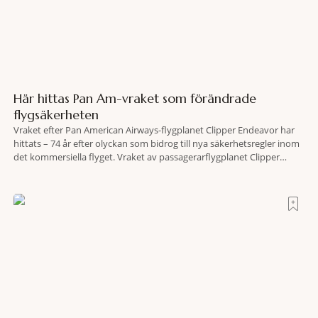
Här hittas Pan Am-vraket som förändrade
flygsäkerheten
Vraket efter Pan American Airways-flygplanet Clipper Endeavor har
hittats – 74 år efter olyckan som bidrog till nya säkerhetsregler inom
det kommersiella flyget. Vraket av passagerarflygplanet Clipper
Endeavor har återfunnits 610 meter under Atlantens yta, drygt 74 år
efter olyckan utanför Puerto Rico. BBC skriver att flygplanet
lokaliserades den 2 juni i år med hjälp