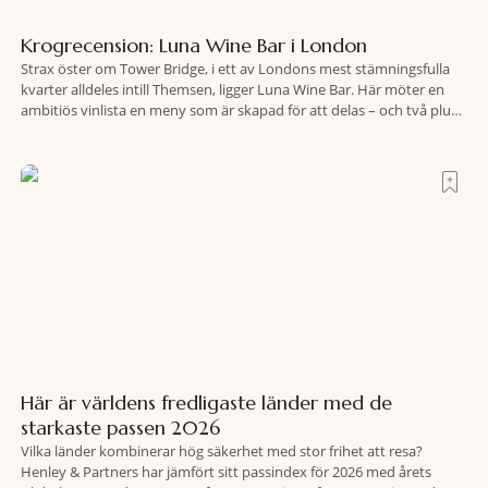
Krogrecension: Luna Wine Bar i London
Strax öster om Tower Bridge, i ett av Londons mest stämningsfulla
kvarter alldeles intill Themsen, ligger Luna Wine Bar. Här möter en
ambitiös vinlista en meny som är skapad för att delas – och två plus
två är lika med en riktigt fullträff. Shad Thames är ett både historiskt
spännande och stämningsfullt kvarter. De gamla
Här är världens fredligaste länder med de
starkaste passen 2026
Vilka länder kombinerar hög säkerhet med stor frihet att resa?
Henley & Partners har jämfört sitt passindex för 2026 med årets