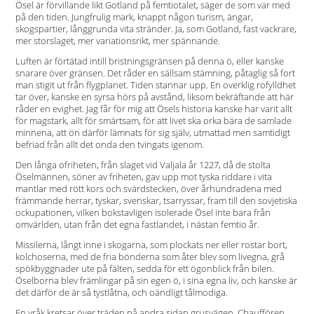
Ösel är förvillande likt Gotland på femtiotalet, säger de som var med
på den tiden. Jungfrulig mark, knappt någon turism, ängar,
skogspartier, långgrunda vita stränder. Ja, som Gotland, fast vackrare,
mer storslaget, mer variationsrikt, mer spännande.
Luften är förtätad intill bristningsgränsen på denna ö, eller kanske
snarare över gränsen. Det råder en sällsam stämning, påtaglig så fort
man stigit ut från flygplanet. Tiden stannar upp. En overklig rofylldhet
tar över, kanske en syrsa hörs på avstånd, liksom bekräftande att här
råder en evighet. Jag får för mig att Ösels historia kanske har varit allt
för magstark, allt för smärtsam, för att livet ska orka bära de samlade
minnena, att ön därför lämnats för sig själv, utmattad men samtidigt
befriad från allt det onda den tvingats igenom.
Den långa ofriheten, från slaget vid Valjala år 1227, då de stolta
Öselmännen, söner av friheten, gav upp mot tyska riddare i vita
mantlar med rött kors och svärdstecken, över århundradena med
främmande herrar, tyskar, svenskar, tsarryssar, fram till den sovjetiska
ockupationen, vilken bokstavligen isolerade Ösel inte bara från
omvärlden, utan från det egna fastlandet, i nästan femtio år.
Missilerna, långt inne i skogarna, som plockats ner eller rostar bort,
kolchoserna, med de fria bönderna som åter blev som livegna, grå
spökbyggnader ute på fälten, sedda för ett ögonblick från bilen.
Öselborna blev främlingar på sin egen ö, i sina egna liv, och kanske är
det därför de är så tystlåtna, och oändligt tålmodiga.
En vråk kretsar över träden på andra sidan grusvägen. Chauffören