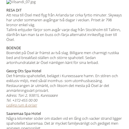
RESA DIT
Att resa till Ösel med flyg från Arlanda tar cirka fyrtio minuter. Skyways
har under sommaren avgångar två dagar i veckan. Priset är 798
kronor enkel väg.
Tallink erbjuder färjor som avgår varje dag från Stockholm till Tallinn,
därifrån kan man ta en buss och färja alternativt inrikesflyg över till
Ösel.
BOENDE
Boendet på Ösel är främst av två slag. Billigare men charmigt rustika
bed and breakfast-ställen och större spahotell. Sedan
artonhundratalet är Ösel nämligen känt för sina lerbad.
Georg Ots Spa Hotel
Det främsta spahotellet, beläget i Kureessaare hamn. En stilren och
exklusiv miljö, med såväl inomhus- som utomhusbassäng.
Restaurangen är utmärkt, och liksom det mesta på Ösel är det
anmärkningsvärt prisvärt.
Adress: Tori 2, 93815, Kuressaare
Tel. +372-455 00 00
Lediga rum & priser
Saaremaa Spa Hotel
Några kilometer söder om staden vid en lång och vacker strand ligger
spahotellet Saaremaa. Det är mycket familjevänligt och gediget men
aningen opersonligt.