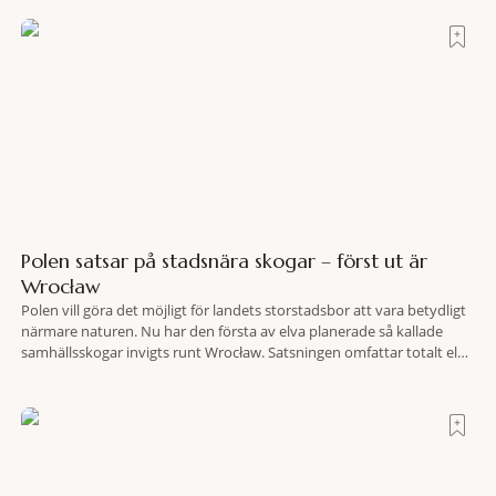
bland vingårdar, marknader och sagolika landskap – detta är slow
travel när det
Polen satsar på stadsnära skogar – först ut är
Wrocław
Polen vill göra det möjligt för landets storstadsbor att vara betydligt
närmare naturen. Nu har den första av elva planerade så kallade
samhällsskogar invigts runt Wrocław. Satsningen omfattar totalt elva
större polska städer och ska resultera i vidsträckta, skyddade
skogsområden i direkt anslutning till urbana miljöer. Tanken är att
fler människor ska kunna promenera, motionera