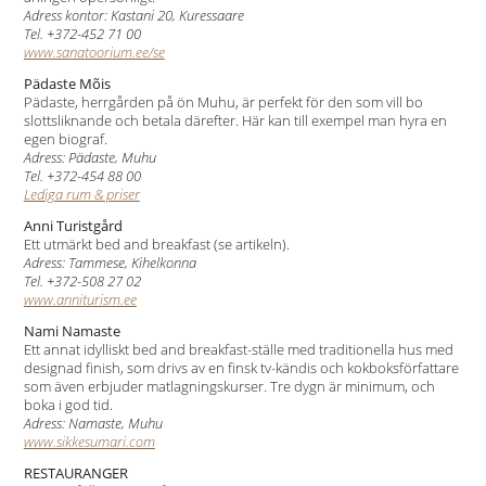
Adress kontor: Kastani 20, Kuressaare
Tel. +372-452 71 00
www.sanatoorium.ee/se
Pädaste Mõis
Pädaste, herrgården på ön Muhu, är perfekt för den som vill bo
slottsliknande och betala därefter. Här kan till exempel man hyra en
egen biograf.
Adress: Pädaste, Muhu
Tel. +372-454 88 00
Lediga rum & priser
Anni Turistgård
Ett utmärkt bed and breakfast (se artikeln).
Adress: Tammese, Kihelkonna
Tel. +372-508 27 02
www.anniturism.ee
Nami Namaste
Ett annat idylliskt bed and breakfast-ställe med traditionella hus med
designad finish, som drivs av en finsk tv-kändis och kokboksförfattare
som även erbjuder matlagningskurser. Tre dygn är minimum, och
boka i god tid.
Adress: Namaste, Muhu
www.sikkesumari.com
RESTAURANGER