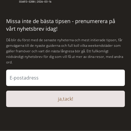
Missa inte de bästa tipsen - prenumerera på
vårt nyhetsbrev idag!
Då blir du först med de senaste nyheterna och mest initierade tipsen, får
genvägarna till de nyaste guiderna och full koll vilka weekendstäder som
gäller framöver och vart din nästa långresa bör gå. Ett fullkomligt
nödvändigt nyhetsbrev för dig som vill få ut mer av dina resor, med andra
ord.
ja,tack!