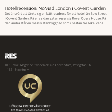
Hotellrecension: NoMad London i Covent Garden
Det är svårt att tänka sig en bättre adress för ett hotell än Bow Street
i Covent Garden. På ena sidan gatan reser sig Royal Opera House. På
den andra står en massiv stenbyggnad som i nästan tre sekel var en
plats dit människor släpades mot sin vilja. Här har Oscar Wilde stått
inför rätta.
RES Travel Magazine Sweden AB c/o Convendum, Vasagatan 16
11121 Stockholm