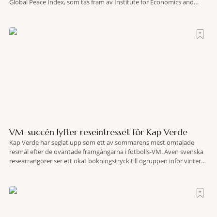
Global Peace Index, som tas fram av Institute for Economics and
Peace. Resultatet är en lista över länder som både hör till världens
fredligaste och har några av de mest kraftfulla passen. Trots att
VM-succén lyfter reseintresset för Kap Verde
Kap Verde har seglat upp som ett av sommarens mest omtalade
resmål efter de oväntade framgångarna i fotbolls-VM. Även svenska
researrangörer ser ett ökat bokningstryck till ögruppen inför vintern.
Mellan den 6-17 juli såg Ving den första veckan en ökning på 23
procent i antalet bokningar till Kap Verde-ön Sal jämfört med
motsvarande vecka i