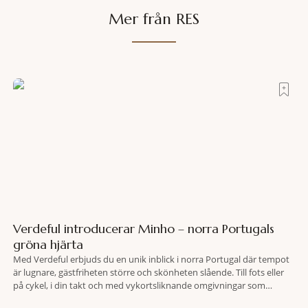
Mer från RES
Verdeful introducerar Minho – norra Portugals
gröna hjärta
Med Verdeful erbjuds du en unik inblick i norra Portugal där tempot
är lugnare, gästfriheten större och skönheten slående. Till fots eller
på cykel, i din takt och med vykortsliknande omgivningar som
bakgrund, upplever du regionen på bästa sätt. Följ med på äventyr