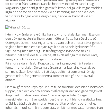
torkar svett från pannan. Kanske hinner vi inte till Vilsandi i dag.
Vägkorsningar är enligt den gamla folktron heliga. Alla vägar troddes
ligga öppna för den som stod vid en korsning, men spöken och
vanföreställningar kom aldrig vidare, när de väl hamnat vid ett
vägskäl.
I Henrik Livländarens krönika från tolvhundratalet kan man läsa om
den påvlige legaten Wilhelm som mötte en flotta från Ösel ute på
Östersjön. De estniska krigarna hade varit och plundrat i Sverige och
seglade hem med ett rikt byte. Kyrkklockorna och kyrksilvret från
Sigtuna tog man med sig. De tillfångatagna kvinnorna fick bli
bihustrur eller såldes till kurerna, ett av de många folk som kuvats,
skingrats och försvunnit genom historien.
På andra sidan näset, i Kogova by, har inte mycket hänt sedan
femtonhundratalet. De gamla gårdarna har kvar sina vasstak, och
samma släkten lever vidare i ett slags tidlöshet som ändå rör sig
genom tiden, för generationerna kommer och går, som överallt
annars.
Flera av gårdarna i byn hyr ut rum till besökande, och bland höns och
tuppar, barn och en och annan bydåre flyter det lantliga vardagslivet
ihop med turistverksamheten. ”Här vilar själva tiden”, säger
museichefen, som även guidar besökaren runt bland vasstäckta hus,
uråldriga träd och stenmurar. Hon berättar om byns berömdhet
Juhan Schmuul, som finns som staty en bit ner mot vattenbrynet. Han