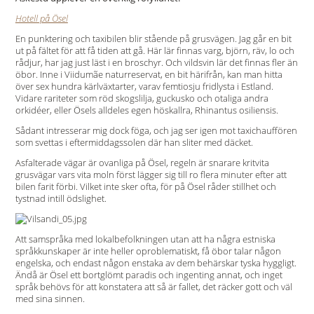
Hotell på Ösel
En punktering och taxibilen blir stående på grusvägen. Jag går en bit
ut på fältet för att få tiden att gå. Här lär finnas varg, björn, räv, lo och
rådjur, har jag just läst i en broschyr. Och vildsvin lär det finnas fler än
öbor. Inne i Viidumãe naturreservat, en bit härifrån, kan man hitta
över sex hundra kärlväxtarter, varav femtiosju fridlysta i Estland.
Vidare rariteter som röd skogslilja, guckusko och otaliga andra
orkidéer, eller Ösels alldeles egen höskallra, Rhinantus osiliensis.
Sådant intresserar mig dock föga, och jag ser igen mot taxichauffören
som svettas i eftermiddagssolen där han sliter med däcket.
Asfalterade vägar är ovanliga på Ösel, regeln är snarare kritvita
grusvägar vars vita moln först lägger sig till ro flera minuter efter att
bilen farit förbi. Vilket inte sker ofta, för på Ösel råder stillhet och
tystnad intill ödslighet.
Att samspråka med lokalbefolkningen utan att ha några estniska
språkkunskaper är inte heller oproblematiskt, få öbor talar någon
engelska, och endast någon enstaka av dem behärskar tyska hyggligt.
Ändå är Ösel ett bortglömt paradis och ingenting annat, och inget
språk behövs för att konstatera att så är fallet, det räcker gott och väl
med sina sinnen.