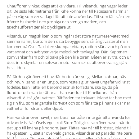
Chauffören vinkar, dags att åka vidare. Till Vilsandi. Inga vägar leder
dit. De sista kilometrarna från Kihelkonna ner till Papisaare hamn är
på en väg som verkar lagd för att inte användas. Titt som tätt slår den
främre hjulaxeln i den gropiga och steniga marken, och
taxichauffören ser allt olyckligare ut.
Vilsandi. En magisk liten ö som ingår i det stora naturreservatet med
samma namn, bortom den sista bebyggelsen, så långt västerut man
kommer på Ösel. Taxibilen skumpar vidare, radion slår av och på om
vart annat och avbryter varje melodi och tankegång. Där. Kaptenen
som vankar fram och tillbaka på den lilla piren. Båten är av trä, och ur
dess inre skymtar en sotsvart motor som ser ut att överleva sig själv
hela tiden.
Båtfärden går över ett hav där botten är synlig. Mellan kobbar, näs
och rev. Vilsandi är en ung ö, som reste sig ur havet ungefär vid Kristi
födelse. Jaan Tätte, en berömd estnisk författare, ska bjuda på
flundror och han berättar att han vandrar till Kihelkonna från
Vilsandi. Alltså går i vattnet. Båtfärden tar trekvart. Ibland tar han med
sig sin fru, som är ganska kortväxt och som får sitta på hans axlar när
vattnet är för strömt eller djupt.
Han vandrar över havet, men bara när båten inte går att använda för
drivande is. När Ösels eget troll Store Töll gick fram över havet nådde
det upp till knäna på honom. Jaan Tättes hav når till bröstet, ibland till
hakspetsen. Ljuset är överväldigande. Vilsandi är ett paradis inte bara
för fåglarna. Tiotusentals sjöfåglar passerar eller häckar på ön och