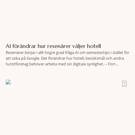
AI förändrar hur resenärer väljer hotell
Resenärer börjar i allt högre grad fråga AI om semestertips i stället för
att söka på Google. Det förändrar hur hotell, besöksmål och andra
turistföretag behöver arbeta med sin digitala synlighet. – Förr
handlade det om sökmotoroptimering. Nu handlar det om att AI ska
förstå vem vi passar för och när den ska rekommendera oss,