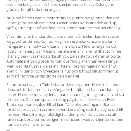
öarna omkring, och i närheten samlas merparten av Östersjöns
gråsälar för att föda sina ungar.
Nu löper båten i hamn, motorn stryps, puttrar svagt innan den dör.
Fåordigt tas besökaren emot. Lasten lastas av. Tystnaden är djup,
sjöfåglarna ropar på avstånd, men lämnar bara mer stillhet efter sig.
Vilsandis fyr är bländande vit under den blå himlen. Landskapet är
kargt och ändå milt. Konrad Mägi, den estniske konstnären, fann
många av sina motiv på Vilsandi, men förstärkte ofta färgerna och
lade till en energi där Vilsandi kanske mer är vila, en stillhet som inte
låter sig beskrivas med starka uttryck. Den siste fyrvaktaren är borta.
Automatiseringen gjorde honom överflödig, men han levde länge
kvar i det lilla huset alldeles intill fyren. Förändringens vind når ut
även till Vilsandi, och fyrvaktarens hus och båthus blir sommarhus
som står tomma under större delen av året.
Flundrorna har Jaan Tätte fiskat under morgonen. Hans fru tillreder
dem, och författaren och vissångaren berättar att han har slutat spela
teater. Hans leende antyder att han menar någonting annat än att stå
på scenen. Och han spelar en sång på gitarren, den visa av Evert
Taube som var orsaken till att Jaan Tätte blev vissångare. Utan att
förstå ett ord av den berömde svenskens sång satte han egna ord till
melodin. Hans fru höjer plötsligt handen, pekar för att berätta att
räven står borta på muren igen, med nosen i vädret följer den doften
från de stekta flundrorna.