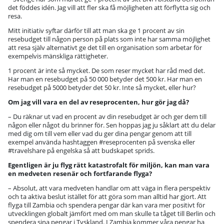
det föddes idén. Jag vill att fler ska få möjligheten att förflytta sig och
resa.
Mitt initiativ syftar därför till att man ska ge 1 procent av sin
resebudget till någon person på plats som inte har samma möjlighet
att resa själv alternativt ge det till en organisation som arbetar för
exempelvis mänskliga rättigheter.
1 procent är inte så mycket. De som reser mycket har råd med det.
Har man en resebudget på 50 000 betyder det 500 kr. Har man en
resebudget på 5000 betyder det 50 kr. Inte så mycket, eller hur?
Om jag vill vara en del av reseprocenten, hur gör jag då?
– Du räknar ut vad en procent av din resebudget är och ger dem till
någon eller något du brinner för. Sen hoppas jag ju såklart att du delar
med dig om till vem eller vad du ger dina pengar genom att till
exempel använda hashtaggen #reseprocenten på svenska eller
#travelshare på engelska så att budskapet sprids.
Egentligen är ju flyg rätt katastrofalt för miljön, kan man vara
en medveten resenär och fortfarande flyga?
– Absolut, att vara medveten handlar om att väga in flera perspektiv
och ta aktiva beslut istället för att göra som man alltid har gjort. Att
flyga till Zambia och spendera pengar där kan vara mer positivt för
utvecklingen globalt jämfört med om man skulle ta tåget till Berlin och
spendera sina pengar i Tyskland. I Zambia kommer våra pengar ha