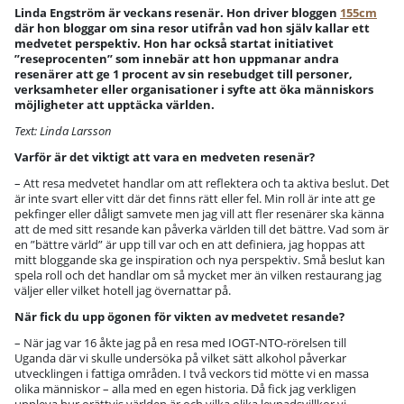
Linda Engström är veckans resenär. Hon driver bloggen
155cm
där hon bloggar om sina resor utifrån vad hon själv kallar ett
medvetet perspektiv. Hon har också startat initiativet
”reseprocenten” som innebär att hon uppmanar andra
resenärer att ge 1 procent av sin resebudget till personer,
verksamheter eller organisationer i syfte att öka människors
möjligheter att upptäcka världen.
Text: Linda Larsson
Varför är det viktigt att vara en medveten resenär?
– Att resa medvetet handlar om att reflektera och ta aktiva beslut. Det
är inte svart eller vitt där det finns rätt eller fel. Min roll är inte att ge
pekfinger eller dåligt samvete men jag vill att fler resenärer ska känna
att de med sitt resande kan påverka världen till det bättre. Vad som är
en ”bättre värld” är upp till var och en att definiera, jag hoppas att
mitt bloggande ska ge inspiration och nya perspektiv. Små beslut kan
spela roll och det handlar om så mycket mer än vilken restaurang jag
väljer eller vilket hotell jag övernattar på.
När fick du upp ögonen för vikten av medvetet resande?
– När jag var 16 åkte jag på en resa med IOGT-NTO-rörelsen till
Uganda där vi skulle undersöka på vilket sätt alkohol påverkar
utvecklingen i fattiga områden. I två veckors tid mötte vi en massa
olika människor – alla med en egen historia. Då fick jag verkligen