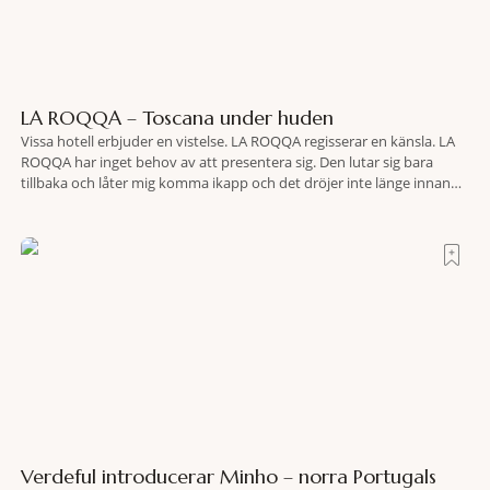
LA ROQQA – Toscana under huden
Vissa hotell erbjuder en vistelse. LA ROQQA regisserar en känsla. LA
ROQQA har inget behov av att presentera sig. Den lutar sig bara
tillbaka och låter mig komma ikapp och det dröjer inte länge innan
jag inser att hotellet har en alldeles egen koreografi. Ovanför Porto
Ercoles pastellfasader, där hamnen rör sig i långsamma bågformer
Verdeful introducerar Minho – norra Portugals