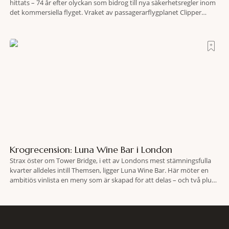
hittats – 74 år efter olyckan som bidrog till nya säkerhetsregler inom
det kommersiella flyget. Vraket av passagerarflygplanet Clipper
Endeavor har återfunnits 610 meter under Atlantens yta, drygt 74 år
efter olyckan utanför Puerto Rico. BBC skriver att flygplanet
lokaliserades den 2 juni i år med hjälp
Krogrecension: Luna Wine Bar i London
Strax öster om Tower Bridge, i ett av Londons mest stämningsfulla
kvarter alldeles intill Themsen, ligger Luna Wine Bar. Här möter en
ambitiös vinlista en meny som är skapad för att delas – och två plus
två är lika med en riktigt fullträff. Shad Thames är ett både historiskt
spännande och stämningsfullt kvarter. De gamla