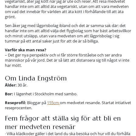
vegetariskt, äter jag kött när jag är ute och reser. Att resa medvetet
handlar inte om att alltid äta vegetariskt, utan om att vara medveten
om vad det innebär för världen att äta kött i förhållande till att äta
grönt.
Sen åker jag med lågprisbolag ibland och det är samma sak där: det
handlar inte om att alltid välja det flygbolag som har bäst arbetsvillkor
och minst utsläpp, utan vara medveten om att lågprisbolag i sig
tummar på ett antal saker just för att de är så billiga.
Varför ska man resa?
– Det ger nya perspektiv och vi får större förståelse och ser andra
människor på vår jord. Det är så lätt att distansera sig till något vi inte
har mött.
Om Linda Engström
Ålder:
30 år.
Bor:
I lägenhet i Stockholm med sambo.
Reseprofil:
Bloggar på
155cm
om medvetet resande. Startat intiativet
reseprocenten.
Fem frågor att ställa sig för att bli en
mer medveten resenär
· Vilka klädkoder gäller i det land du ska besöka och hur vill du förhålla