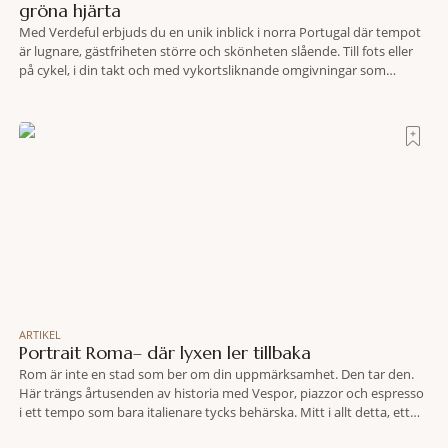
gröna hjärta
Med Verdeful erbjuds du en unik inblick i norra Portugal där tempot
är lugnare, gästfriheten större och skönheten slående. Till fots eller
på cykel, i din takt och med vykortsliknande omgivningar som
bakgrund, upplever du regionen på bästa sätt. Följ med på äventyr
bland vingårdar, marknader och sagolika landskap – detta är slow
travel när det
ARTIKEL
Portrait Roma– där lyxen ler tillbaka
Rom är inte en stad som ber om din uppmärksamhet. Den tar den.
Här trängs årtusenden av historia med Vespor, piazzor och espresso
i ett tempo som bara italienare tycks behärska. Mitt i allt detta, ett
stenkast från Spanska trappan, gömmer sig Portrait Roma – ett