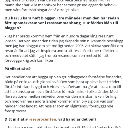
uppleva hur orättvis världen är och vilka olika levnadsvillkor vi
människor har. Alla människor har samma grundläggande behov –
men våra förutsättningar är så otroligt olika.
Du har ju bara haft bloggen i tre månader men den har redan
fått uppmärksamhet i resesammanhang. Hur föddes idén till
bloggen?
– Jag har precis kommit hem från en hundra dagar lång resa runt
jorden. Det var under den tiden jag skapade min nuvarande reseblogg
men jag har bloggat om allt möjligt sedan 2005. Att skriva specifikt om
resor är för att jag vill inspirera andra att resa på ett mer reflekterat
och medvetet sätt – jag tror på resande som en metod för att
förebygga krig och konflikter.
På vilket sätt?
Det handlar om att bygga upp en grundläggande förståelse för andra,
både på en lokal och global nivå. Den som bara upplevt livet i städer
förstår inte landsbygd och vice versa. Detsamma går att skala upp till
att ha kunskap om och förståelse för människor i olika länder. Med
fler relationer mellan individer över världen minskar risken för krig
och med vänner i andra länder kommer man bry sig om vad som
händer i det landet. Att resa är som en lågintensiv förebyggande
fredsprocess.
Ditt initiativ
reseprocenten
, vad handlar det om?
– Sverige har som mål att ge 1 procent av sitt BNI i bistånd och utifrån