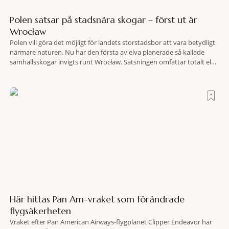
Polen satsar på stadsnära skogar – först ut är
Wrocław
Polen vill göra det möjligt för landets storstadsbor att vara betydligt
närmare naturen. Nu har den första av elva planerade så kallade
samhällsskogar invigts runt Wrocław. Satsningen omfattar totalt elva
större polska städer och ska resultera i vidsträckta, skyddade
skogsområden i direkt anslutning till urbana miljöer. Tanken är att
fler människor ska kunna promenera, motionera
Här hittas Pan Am-vraket som förändrade
flygsäkerheten
Vraket efter Pan American Airways-flygplanet Clipper Endeavor har