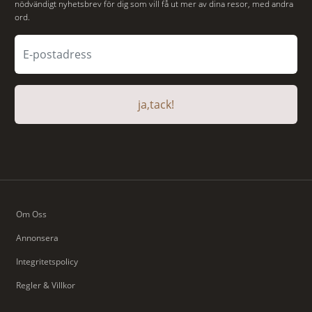
nödvändigt nyhetsbrev för dig som vill få ut mer av dina resor, med andra
ord.
ja,tack!
Om Oss
Annonsera
Integritetspolicy
Regler & Villkor