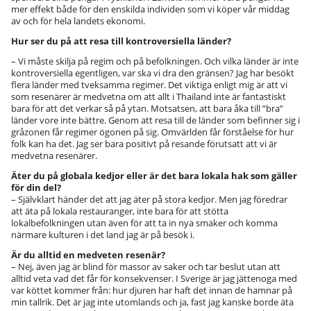
mer effekt både för den enskilda individen som vi köper vår middag
av och för hela landets ekonomi.
Hur ser du på att resa till kontroversiella länder?
– Vi måste skilja på regim och på befolkningen. Och vilka länder är inte
kontroversiella egentligen, var ska vi dra den gränsen? Jag har besökt
flera länder med tveksamma regimer. Det viktiga enligt mig är att vi
som resenärer är medvetna om att allt i Thailand inte är fantastiskt
bara för att det verkar så på ytan. Motsatsen, att bara åka till ”bra”
länder vore inte bättre. Genom att resa till de länder som befinner sig i
gråzonen får regimer ögonen på sig. Omvärlden får förståelse för hur
folk kan ha det. Jag ser bara positivt på resande förutsatt att vi är
medvetna resenärer.
Äter du på globala kedjor eller är det bara lokala hak som gäller
för din del?
– Självklart händer det att jag äter på stora kedjor. Men jag föredrar
att äta på lokala restauranger, inte bara för att stötta
lokalbefolkningen utan även för att ta in nya smaker och komma
närmare kulturen i det land jag är på besök i.
Är du alltid en medveten resenär?
– Nej, även jag är blind för massor av saker och tar beslut utan att
alltid veta vad det får för konsekvenser. I Sverige är jag jättenoga med
var köttet kommer från: hur djuren har haft det innan de hamnar på
min tallrik. Det är jag inte utomlands och ja, fast jag kanske borde äta