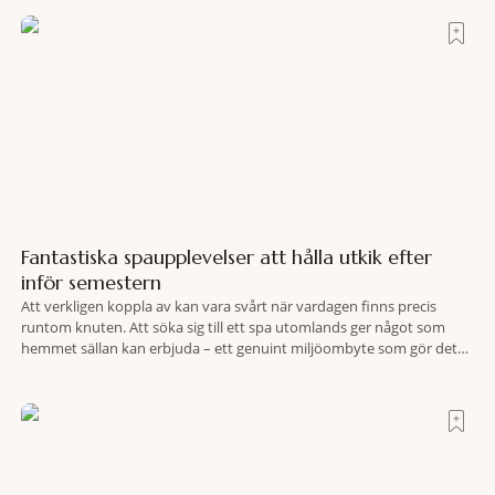
hotell som lyckas med den smått osannolika bedriften att
Fantastiska spaupplevelser att hålla utkik efter
inför semestern
Att verkligen koppla av kan vara svårt när vardagen finns precis
runtom knuten. Att söka sig till ett spa utomlands ger något som
hemmet sällan kan erbjuda – ett genuint miljöombyte som gör det
lättare att nå det där tillståndet av lugn och harmoni. I en gedigen
spamiljö har du proffs som vet exakt vilka