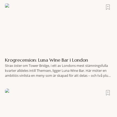
lokaliserades den 2 juni i år med hjälp
Krogrecension: Luna Wine Bar i London
Strax öster om Tower Bridge, i ett av Londons mest stämningsfulla
kvarter alldeles intill Themsen, ligger Luna Wine Bar. Här möter en
ambitiös vinlista en meny som är skapad för att delas – och två plus
två är lika med en riktigt fullträff. Shad Thames är ett både historiskt
spännande och stämningsfullt kvarter. De gamla