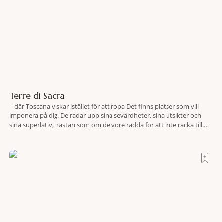
Terre di Sacra
– där Toscana viskar istället för att ropa Det finns platser som vill
imponera på dig. De radar upp sina sevärdheter, sina utsikter och
sina superlativ, nästan som om de vore rädda för att inte räcka till.
Och så finns det Terre di Sacra. En oas som lyckats gömma sig i ett
land som de