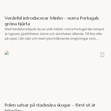
Verdeful introducerar Minho – norra Portugals
gröna hjärta
Med Verdeful erbjuds du en unik inblick i norra Portugal där tempot
är lugnare, gästfriheten större och skönheten slående. Till fots eller
på cykel, i din takt och med vykortsliknande omgivningar som
bakgrund, upplever du regionen på bästa sätt. Följ med på äventyr
bland vingårdar, marknader och sagolika landskap – detta är slow
travel när det
Polen satsar på stadsnära skogar – först ut är
Wrocław