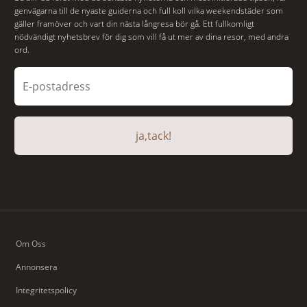
genvägarna till de nyaste guiderna och full koll vilka weekendstäder som
gäller framöver och vart din nästa långresa bör gå. Ett fullkomligt
nödvändigt nyhetsbrev för dig som vill få ut mer av dina resor, med andra
ord.
ja,tack!
Om Oss
Annonsera
Integritetspolicy