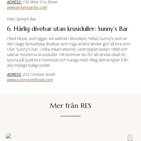
ADRESS:
155 West 51st Street
www.le-bernardin.com
Foto: Sunny’s Bar.
6. Härlig divebar utan krusiduller: Sunny’s Bar
I Red Hook, som ligger vid vattnet i Brooklyn, hittas Sunny’s som är
den slags fantastiska divebar som inga andra länder gör så bra som
USA. Sunny’s har, i olika inkarnationer, varit öppet sedan 1890 och
saknar moderna krusiduller. Hit kommer du för att dricka iskall öl,
lyssna på sjukt bra livemusik och hänga med riktig sköna typer från
alla möjliga bakgrunder.
ADRESS:
253 Conover Street
www.sunnysredhook.com
Mer från RES