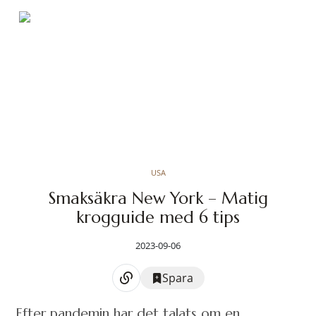
USA
Smaksäkra New York – Matig
krogguide med 6 tips
2023-09-06
Spara
Efter pandemin har det talats om en