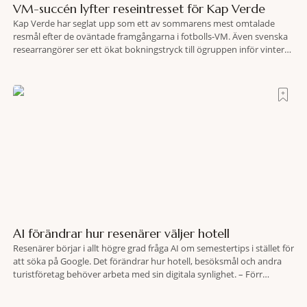
VM-succén lyfter reseintresset för Kap Verde
Kap Verde har seglat upp som ett av sommarens mest omtalade
resmål efter de oväntade framgångarna i fotbolls-VM. Även svenska
researrangörer ser ett ökat bokningstryck till ögruppen inför vintern.
Mellan den 6-17 juli såg Ving den första veckan en ökning på 23
procent i antalet bokningar till Kap Verde-ön Sal jämfört med
motsvarande vecka i
AI förändrar hur resenärer väljer hotell
Resenärer börjar i allt högre grad fråga AI om semestertips i stället för
att söka på Google. Det förändrar hur hotell, besöksmål och andra
turistföretag behöver arbeta med sin digitala synlighet. – Förr
handlade det om sökmotoroptimering. Nu handlar det om att AI ska
förstå vem vi passar för och när den ska rekommendera oss,