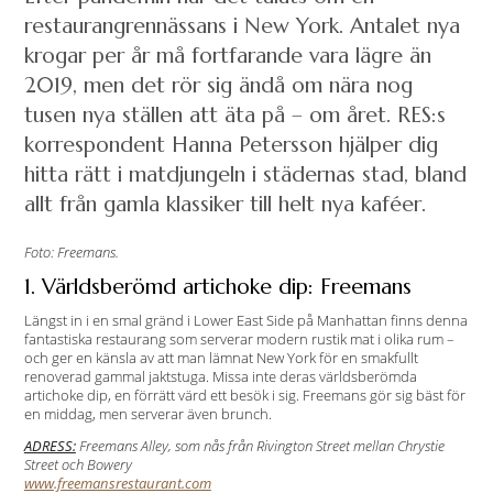
restaurangrennässans i New York. Antalet nya
krogar per år må fortfarande vara lägre än
2019, men det rör sig ändå om nära nog
tusen nya ställen att äta på – om året. RES:s
korrespondent Hanna Petersson hjälper dig
hitta rätt i matdjungeln i städernas stad, bland
allt från gamla klassiker till helt nya kaféer.
Foto: Freemans.
1. Världsberömd artichoke dip: Freemans
Längst in i en smal gränd i Lower East Side på Manhattan finns denna
fantastiska restaurang som serverar modern rustik mat i olika rum –
och ger en känsla av att man lämnat New York för en smakfullt
renoverad gammal jaktstuga. Missa inte deras världsberömda
artichoke dip, en förrätt värd ett besök i sig. Freemans gör sig bäst för
en middag, men serverar även brunch.
ADRESS:
Freemans Alley, som nås från Rivington Street mellan Chrystie
Street och Bowery
www.freemansrestaurant.com