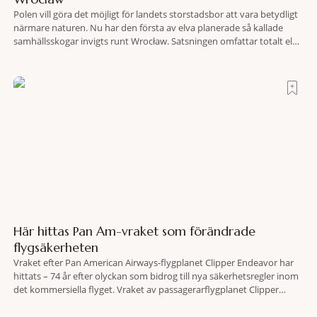
Polen vill göra det möjligt för landets storstadsbor att vara betydligt
närmare naturen. Nu har den första av elva planerade så kallade
samhällsskogar invigts runt Wrocław. Satsningen omfattar totalt elva
större polska städer och ska resultera i vidsträckta, skyddade
skogsområden i direkt anslutning till urbana miljöer. Tanken är att
fler människor ska kunna promenera, motionera
Här hittas Pan Am-vraket som förändrade
flygsäkerheten
Vraket efter Pan American Airways-flygplanet Clipper Endeavor har
hittats – 74 år efter olyckan som bidrog till nya säkerhetsregler inom
det kommersiella flyget. Vraket av passagerarflygplanet Clipper
Endeavor har återfunnits 610 meter under Atlantens yta, drygt 74 år
efter olyckan utanför Puerto Rico. BBC skriver att flygplanet