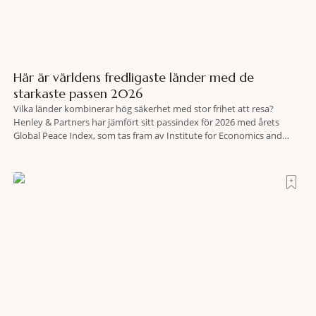
Här är världens fredligaste länder med de
starkaste passen 2026
Vilka länder kombinerar hög säkerhet med stor frihet att resa?
Henley & Partners har jämfört sitt passindex för 2026 med årets
Global Peace Index, som tas fram av Institute for Economics and
Peace. Resultatet är en lista över länder som både hör till världens
fredligaste och har några av de mest kraftfulla passen. Trots att