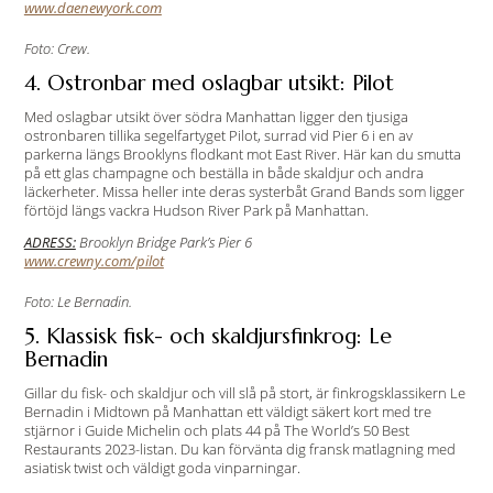
www.daenewyork.com
Foto: Crew.
4. Ostronbar med oslagbar utsikt: Pilot
Med oslagbar utsikt över södra Manhattan ligger den tjusiga
ostronbaren tillika segelfartyget Pilot, surrad vid Pier 6 i en av
parkerna längs Brooklyns flodkant mot East River. Här kan du smutta
på ett glas champagne och beställa in både skaldjur och andra
läckerheter. Missa heller inte deras systerbåt Grand Bands som ligger
förtöjd längs vackra Hudson River Park på Manhattan.
ADRESS:
Brooklyn Bridge Park’s Pier 6
www.crewny.com/pilot
Foto: Le Bernadin.
5. Klassisk fisk- och skaldjursfinkrog: Le
Bernadin
Gillar du fisk- och skaldjur och vill slå på stort, är finkrogsklassikern Le
Bernadin i Midtown på Manhattan ett väldigt säkert kort med tre
stjärnor i Guide Michelin och plats 44 på The World’s 50 Best
Restaurants 2023-listan. Du kan förvänta dig fransk matlagning med
asiatisk twist och väldigt goda vinparningar.