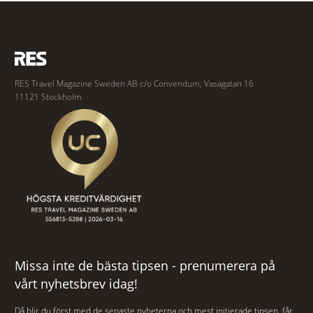
RES Travel Magazine Sweden AB c/o Convendum, Vasagatan 16
11121 Stockholm
Missa inte de bästa tipsen - prenumerera på
vårt nyhetsbrev idag!
Då blir du först med de senaste nyheterna och mest initierade tipsen, får