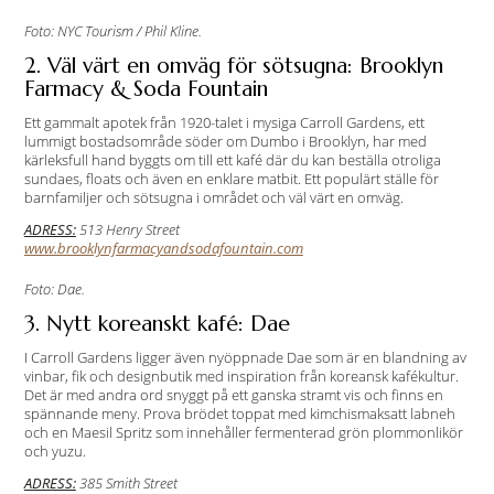
Foto: NYC Tourism / Phil Kline.
2. Väl värt en omväg för sötsugna: Brooklyn
Farmacy & Soda Fountain
Ett gammalt apotek från 1920-talet i mysiga Carroll Gardens, ett
lummigt bostadsområde söder om Dumbo i Brooklyn, har med
kärleksfull hand byggts om till ett kafé där du kan beställa otroliga
sundaes, floats och även en enklare matbit. Ett populärt ställe för
barnfamiljer och sötsugna i området och väl värt en omväg.
ADRESS:
513 Henry Street
www.brooklynfarmacyandsodafountain.com
Foto: Dae.
3. Nytt koreanskt kafé: Dae
I Carroll Gardens ligger även nyöppnade Dae som är en blandning av
vinbar, fik och designbutik med inspiration från koreansk kafékultur.
Det är med andra ord snyggt på ett ganska stramt vis och finns en
spännande meny. Prova brödet toppat med kimchismaksatt labneh
och en Maesil Spritz som innehåller fermenterad grön plommonlikör
och yuzu.
ADRESS:
385 Smith Street