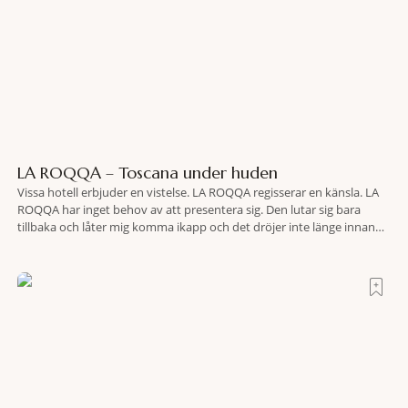
LA ROQQA – Toscana under huden
Vissa hotell erbjuder en vistelse. LA ROQQA regisserar en känsla. LA
ROQQA har inget behov av att presentera sig. Den lutar sig bara
tillbaka och låter mig komma ikapp och det dröjer inte länge innan
jag inser att hotellet har en alldeles egen koreografi. Ovanför Porto
Ercoles pastellfasader, där hamnen rör sig i långsamma bågformer