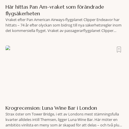
Här hittas Pan Am-vraket som förändrade
flygsäkerheten
Vraket efter Pan American Airways-flygplanet Clipper Endeavor har
hittats – 74 år efter olyckan som bidrog till nya säkerhetsregler inom
det kommersiella flyget. Vraket av passagerarflygplanet Clipper
Endeavor har återfunnits 610 meter under Atlantens yta, drygt 74 år
efter olyckan utanför Puerto Rico. BBC skriver att flygplanet
lokaliserades den 2 juni i år med hjälp
Krogrecension: Luna Wine Bar i London
Strax öster om Tower Bridge, i ett av Londons mest stämningsfulla
kvarter alldeles intill Themsen, ligger Luna Wine Bar. Här möter en
ambitiös vinlista en meny som är skapad för att delas – och två plus