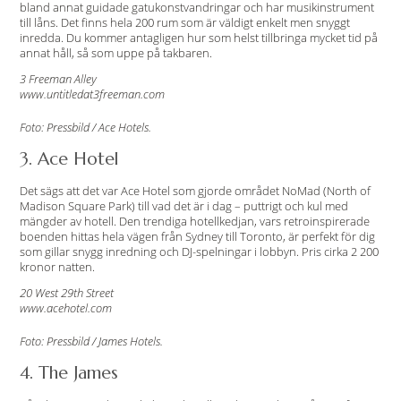
bland annat guidade gatukonstvandringar och har musikinstrument
till låns. Det finns hela 200 rum som är väldigt enkelt men snyggt
inredda. Du kommer antagligen hur som helst tillbringa mycket tid på
annat håll, så som uppe på takbaren.
3 Freeman Alley
www.untitledat3freeman.com
Foto: Pressbild / Ace Hotels.
3. Ace Hotel
Det sägs att det var Ace Hotel som gjorde området NoMad (North of
Madison Square Park) till vad det är i dag – puttrigt och kul med
mängder av hotell. Den trendiga hotellkedjan, vars retroinspirerade
boenden hittas hela vägen från Sydney till Toronto, är perfekt för dig
som gillar snygg inredning och DJ-spelningar i lobbyn. Pris cirka 2 200
kronor natten.
20 West 29th Street
www.acehotel.com
Foto: Pressbild / James Hotels.
4. The James