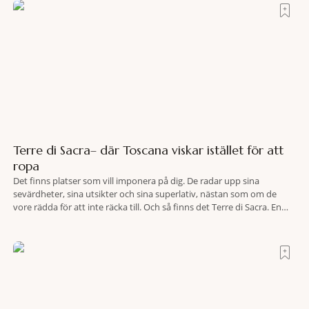
Terre di Sacra– där Toscana viskar istället för att
ropa
Det finns platser som vill imponera på dig. De radar upp sina
sevärdheter, sina utsikter och sina superlativ, nästan som om de
vore rädda för att inte räcka till. Och så finns det Terre di Sacra. En
oas som lyckats gömma sig i ett land som de flesta tror redan är
upptäckt. Jag befinner mig