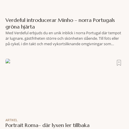
Verdeful introducerar Minho – norra Portugals
gröna hjärta
Med Verdeful erbjuds du en unik inblick i norra Portugal där tempot
är lugnare, gästfriheten större och skönheten slående. Till fots eller
på cykel, i din takt och med vykortsliknande omgivningar som
bakgrund, upplever du regionen på bästa sätt. Följ med på äventyr
bland vingårdar, marknader och sagolika landskap – detta är slow
travel när det
ARTIKEL
Portrait Roma– där lyxen ler tillbaka