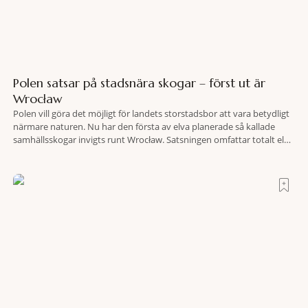
Polen satsar på stadsnära skogar – först ut är
Wrocław
Polen vill göra det möjligt för landets storstadsbor att vara betydligt
närmare naturen. Nu har den första av elva planerade så kallade
samhällsskogar invigts runt Wrocław. Satsningen omfattar totalt elva
större polska städer och ska resultera i vidsträckta, skyddade
skogsområden i direkt anslutning till urbana miljöer. Tanken är att
fler människor ska kunna promenera, motionera