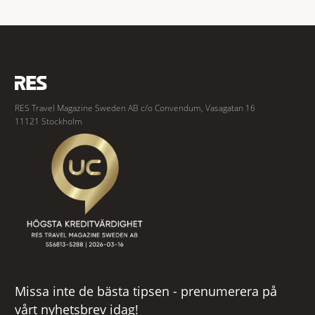
två är lika med en riktigt fullträff. Shad Thames är ett både historiskt
spännande och stämningsfullt kvarter. De gamla
RES Travel Magazine Sweden AB c/o Convendum, Vasagatan 16
11121 Stockholm
Missa inte de bästa tipsen - prenumerera på
vårt nyhetsbrev idag!