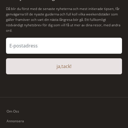
Då blir du först med de senaste nyheterna och mest initierade tipsen, får
genvägarna till de nyaste guiderna och full koll vilka weekendstäder som
gäller framöver och vart din nästa långresa bör gå. Ett fullkomligt
nödvändigt nyhetsbrev för dig som vill få ut mer av dina resor, med andra
ord.
ja,tack!
Om Oss
Annonsera