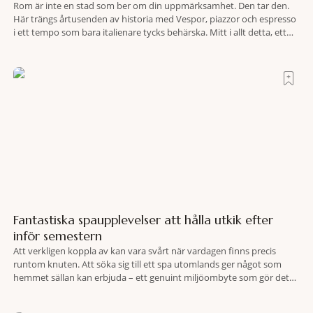
Rom är inte en stad som ber om din uppmärksamhet. Den tar den.
Här trängs årtusenden av historia med Vespor, piazzor och espresso
i ett tempo som bara italienare tycks behärska. Mitt i allt detta, ett
stenkast från Spanska trappan, gömmer sig Portrait Roma – ett
hotell som lyckas med den smått osannolika bedriften att
Fantastiska spaupplevelser att hålla utkik efter
inför semestern
Att verkligen koppla av kan vara svårt när vardagen finns precis
runtom knuten. Att söka sig till ett spa utomlands ger något som
hemmet sällan kan erbjuda – ett genuint miljöombyte som gör det
lättare att nå det där tillståndet av lugn och harmoni. I en gedigen
spamiljö har du proffs som vet exakt vilka