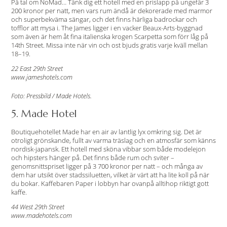
På tal om NoMad… Tänk dig ett hotell med en prislapp på ungefär 3
200 kronor per natt, men vars rum ändå är dekorerade med marmor
och superbekväma sängar, och det finns härliga badrockar och
tofflor att mysa i. The James ligger i en vacker Beaux-Arts-byggnad
som även är hem åt fina italienska krogen Scarpetta som förr låg på
14th Street. Missa inte när vin och ost bjuds gratis varje kväll mellan
18–19.
22 East 29th Street
www.jameshotels.com
Foto: Pressbild / Made Hotels.
5. Made Hotel
Boutiquehotellet Made har en air av lantlig lyx omkring sig. Det är
otroligt grönskande, fullt av varma träslag och en atmosfär som känns
nordisk-japansk. Ett hotell med sköna vibbar som både modelejon
och hipsters hänger på. Det finns både rum och sviter –
genomsnittspriset ligger på 3 700 kronor per natt – och många av
dem har utsikt över stadssiluetten, vilket är värt att ha lite koll på när
du bokar. Kaffebaren Paper i lobbyn har ovanpå alltihop riktigt gott
kaffe.
44 West 29th Street
www.madehotels.com