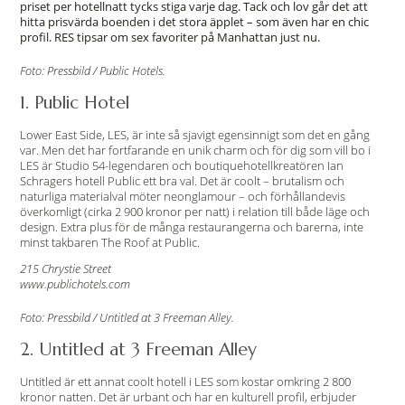
priset per hotellnatt tycks stiga varje dag. Tack och lov går det att
hitta prisvärda boenden i det stora äpplet – som även har en chic
profil. RES tipsar om sex favoriter på Manhattan just nu.
Foto: Pressbild / Public Hotels.
1. Public Hotel
Lower East Side, LES, är inte så sjavigt egensinnigt som det en gång
var. Men det har fortfarande en unik charm och för dig som vill bo i
LES är Studio 54-legendaren och boutiquehotellkreatören Ian
Schragers hotell Public ett bra val. Det är coolt – brutalism och
naturliga materialval möter neonglamour – och förhållandevis
överkomligt (cirka 2 900 kronor per natt) i relation till både läge och
design. Extra plus för de många restaurangerna och barerna, inte
minst takbaren The Roof at Public.
215 Chrystie Street
www.publichotels.com
Foto: Pressbild / Untitled at 3 Freeman Alley.
2. Untitled at 3 Freeman Alley
Untitled är ett annat coolt hotell i LES som kostar omkring 2 800
kronor natten. Det är urbant och har en kulturell profil, erbjuder