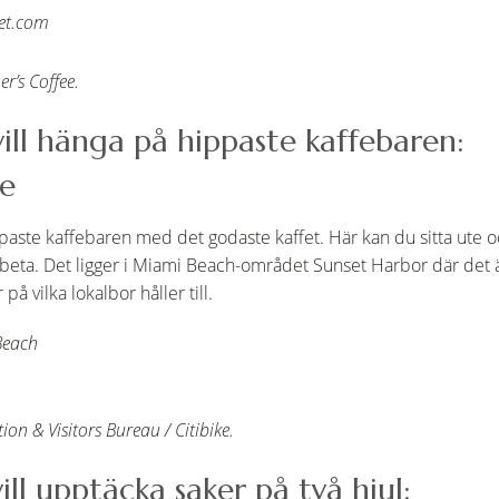
et.com
er’s Coffee.
vill hänga på hippaste kaffebaren:
ee
aste kaffebaren med det godaste kaffet. Här kan du sitta ute och 
beta. Det ligger i Miami Beach-området Sunset Harbor där det 
å vilka lokalbor håller till.
Beach
on & Visitors Bureau / Citibike.
ill upptäcka saker på två hjul: