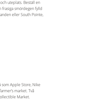
och uteplats. Beställ en
 frasiga smördegen fylld
randen eller South Pointe,
så som Apple Store, Nike
farmer’s market. Två
llectible Market.