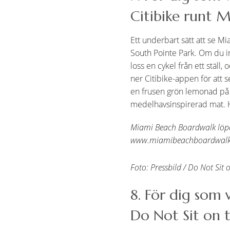
Citibike runt 
Ett underbart sätt att se M
South Pointe Park. Om du int
loss en cykel från ett ställ
ner Citibike-appen för att s
en frusen grön lemonad på 
medelhavsinspirerad mat. H
Miami Beach Boardwalk löper 
www.miamibeachboardwal
Foto: Pressbild / Do Not Sit 
8. För dig som v
Do Not Sit on 