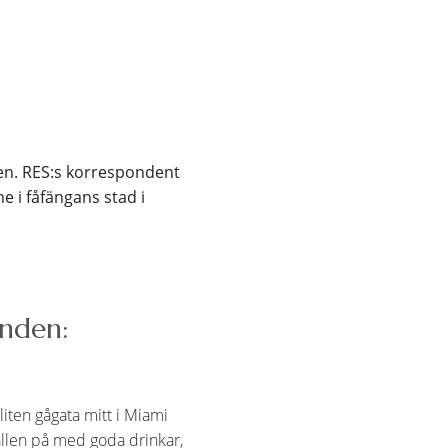
bben. RES:s korrespondent
e i fåfängans stad i
anden:
iten gågata mitt i Miami
vällen på med goda drinkar,