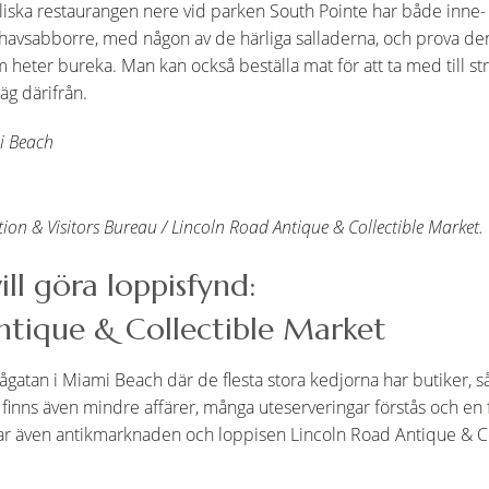
aeliska restaurangen nere vid parken South Pointe har både inne- 
havsabborre, med någon av de härliga salladerna, och prova den
heter bureka. Man kan också beställa mat för att ta med till st
äg därifrån.
i Beach
on & Visitors Bureau / Lincoln Road Antique & Collectible Market.
ill göra loppisfynd:
ntique & Collectible Market
ågatan i Miami Beach där de flesta stora kedjorna har butiker, 
finns även mindre affärer, många uteserveringar förstås och en 
ar även antikmarknaden och loppisen Lincoln Road Antique & Co