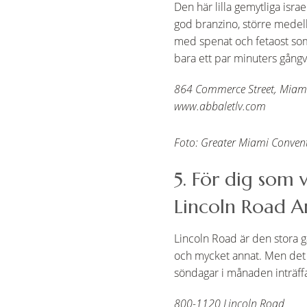
Den här lilla gemytliga isr
god branzino, större medel
med spenat och fetaost som 
bara ett par minuters gångv
864 Commerce Street, Miam
www.abbaletlv.com
Foto: Greater Miami Conventi
5. För dig som v
Lincoln Road A
Lincoln Road är den stora g
och mycket annat. Men det 
söndagar i månaden inträff
800-1120 Lincoln Road