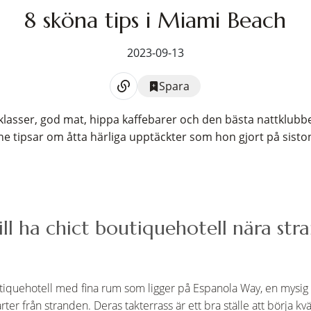
8 sköna tips i Miami Beach
2023-09-13
Spara
prisklasser, god mat, hippa kaffebarer och den bästa nattklu
e tipsar om åtta härliga upptäckter som hon gjort på siston
vill ha chict boutiquehotell nära str
tiquehotell med fina rum som ligger på Espanola Way, en mysig l
ter från stranden. Deras takterrass är ett bra ställe att börja k