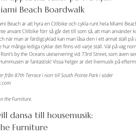
Miami Beach Boardwalk
iami Beach är att hyra en Citibike och cykla runt hela Miami Bea
e använt Citibike förr så går det till som så, att man använder k
, och när man är färdigcyklad kan man låsa den i ett annat ställ p
e hur många lediga cyklar det finns vid varje ställ. Väl på väg n
Roni’s by the Oceans uteservering vid 73rd Street, som även se
ummusen är fantastisk! Vissa helger är det livemusik på efter
från 87th Terrace i norr till South Pointe Park i söder
k.com
on the Furniture.
ill dansa till housemusik:
the Furniture