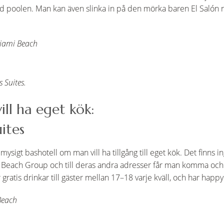
vid poolen. Man kan även slinka in på den mörka baren El Salón 
iami Beach
s Suites.
ill ha eget kök:
ites
mysigt bashotell om man vill ha tillgång till eget kök. Det finns 
th Beach Group och till deras andra adresser får man komma och 
gratis drinkar till gäster mellan 17–18 varje kväll, och har happy
Beach