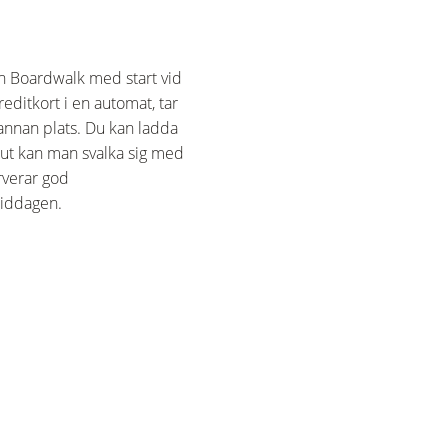
ch Boardwalk med start vid
reditkort i en automat, tar
å annan plats. Du kan ladda
orrut kan man svalka sig med
rverar god
middagen.