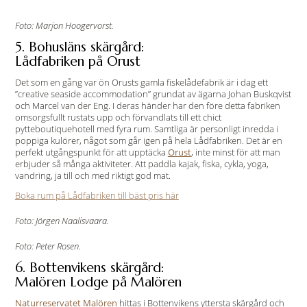
Foto: Marjon Hoogervorst.
5. Bohusläns skärgård:
Lådfabriken på Orust
Det som en gång var ön Orusts gamla fiskelådefabrik är i dag ett
”creative seaside accommodation” grundat av ägarna Johan Buskqvist
och Marcel van der Eng. I deras händer har den före detta fabriken
omsorgsfullt rustats upp och förvandlats till ett chict
pytteboutiquehotell med fyra rum. Samtliga är personligt inredda i
poppiga kulörer, något som går igen på hela Lådfabriken. Det är en
perfekt utgångspunkt för att upptäcka
Orust
, inte minst för att man
erbjuder så många aktiviteter. Att paddla kajak, fiska, cykla, yoga,
vandring, ja till och med riktigt god mat.
Boka rum på Lådfabriken till bäst pris här
Foto: Jörgen Naalisvaara.
Foto: Peter Rosen.
6. Bottenvikens skärgård:
Malören Lodge på Malören
Naturreservatet Malören
hittas i Bottenvikens yttersta skärgård och