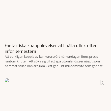
Fantastiska spaupplevelser att hålla utkik efter
inför semestern
Att verkligen koppla av kan vara svårt när vardagen finns precis
runtom knuten. Att söka sig till ett spa utomlands ger något som
hemmet sällan kan erbjuda – ett genuint miljöombyte som gör det
lättare att nå det där tillståndet av lugn och harmoni. I en gedigen
spamiljö har du proffs som vet exakt vilka