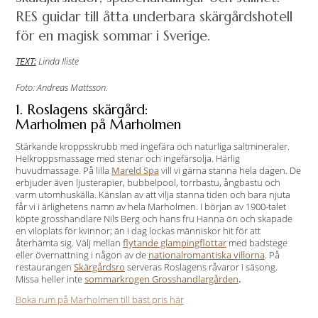
RES guidar till åtta underbara skärgårdshotell
för en magisk sommar i Sverige.
TEXT:
Linda Iliste
Foto: Andreas Mattsson.
1. Roslagens skärgård:
Marholmen på Marholmen
Stärkande kroppsskrubb med ingefära och naturliga saltmineraler.
Helkroppsmassage med stenar och ingefärsolja. Härlig
huvudmassage. På lilla
Mareld Spa
vill vi gärna stanna hela dagen. De
erbjuder även ljusterapier, bubbelpool, torrbastu, ångbastu och
varm utomhuskälla. Känslan av att vilja stanna tiden och bara njuta
får vi i ärlighetens namn av hela Marholmen. I början av 1900-talet
köpte grosshandlare Nils Berg och hans fru Hanna ön och skapade
en viloplats för kvinnor; än i dag lockas människor hit för att
återhämta sig. Välj mellan
flytande glampingflottar
med badstege
eller övernattning i någon av de
nationalromantiska villorna
. På
restaurangen
Skärgårdsro
serveras Roslagens råvaror i säsong.
Missa heller inte
sommarkrogen Grosshandlargården
.
Boka rum på Marholmen till bäst pris här