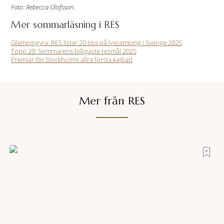
Foto: Rebecca Olofsson.
Mer sommarläsning i RES
Glampingyra: RES listar 20 tips på lyxcamping i Sverige 2025
Topp 20: Sommarens billigaste resmål 2025
Premiär för Stockholms allra första kajbad
Mer från RES