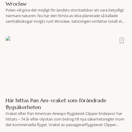
Wrocław
Polen vill göra det möjligt för landets storstadsbor att vara betydligt
närmare naturen. Nu har den första av elva planerade så kallade
samhällsskogar invigts runt Wrocław. Satsningen omfattar totalt elva
större polska städer och ska resultera i vidsträckta, skyddade
skogsområden i direkt anslutning till urbana miljöer. Tanken är att
fler människor ska kunna promenera, motionera
Här hittas Pan Am-vraket som förändrade
flygsäkerheten
Vraket efter Pan American Airways-flygplanet Clipper Endeavor har
hittats – 74 år efter olyckan som bidrog till nya säkerhetsregler inom
det kommersiella flyget. Vraket av passagerarflygplanet Clipper
Endeavor har återfunnits 610 meter under Atlantens yta, drygt 74 år