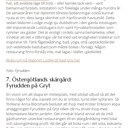
har, sitt avskilda läge till trots – eller kanske tack vare – varit
bemannad fyrplats, lotsstation och fiskeläge under många hundra år.
De senaste åren har däremot tillresta fastlänningar också kunnat
njuta av ön, dess karga skönhet och hänförande havsutsikt. Detta
sedan Malören Lodge invigt sju dubbelrum i den gamla lotsstugan,
det imponerande Lotsstugans torn samt Fyrvaktarbostaden som
rymmer sex gäster. Det är ensligt i ordets sanna bemärkelse, vilket
innebär att det vi tillbringar vår tid med vad ensligheten trakterar och
inspirerar till. Tänk fågelskådning, bad, yoga, små upptäcktsfärder
och vedeldade bastubad (som måste bokas i förväg). Någon
restaurang finns förstås inte, mat lagas i stället i gästköket.
Boka rum på Malören Lodge till bäst pris här
Foto: Fyrudden.
7. Östergötlands skärgård:
Fyrudden på Gryt
En vision om att skapa en mötesplats, med utökat utbud så att det
finns något för alla, oavsett om du är ortsbo, turist eller sjöfarare. Så
förklarar Anna Biörsmark beslutet att ihop med Krister Eriksson köpa
anläggningen Fyrudden på Gryt vilken de nu driver ihop med
köksmästare Martin Jardelin. Det innebär bland annat att de intill
gästhamnen utvecklat restaurangen till en skärgårdskorg med lokal
och säsongsmässig profil. Att det går att boka rum i det söta, bekväma