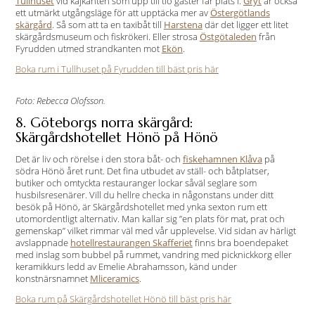
Tullhuset
vid kajkanten som upp till tio gäster får plats i.
Gryt
är också
ett utmärkt utgångsläge för att upptäcka mer av
Östergötlands
skärgård
. Så som att ta en taxibåt till
Harstena
där det ligger ett litet
skärgårdsmuseum och fiskrökeri. Eller strosa
Östgötaleden
från
Fyrudden utmed strandkanten mot
Ekön
.
Boka rum i Tullhuset på Fyrudden till bäst pris här
Foto: Rebecca Olofsson.
8. Göteborgs norra skärgård:
Skärgårdshotellet Hönö på Hönö
Det är liv och rörelse i den stora båt- och
fiskehamnen Klåva
på
södra Hönö året runt. Det fina utbudet av ställ- och båtplatser,
butiker och omtyckta restauranger lockar såväl seglare som
husbilsresenärer. Vill du hellre checka in någonstans under ditt
besök på Hönö, är Skärgårdshotellet med ynka sexton rum ett
utomordentligt alternativ. Man kallar sig ”en plats för mat, prat och
gemenskap” vilket rimmar väl med vår upplevelse. Vid sidan av härligt
avslappnade
hotellrestaurangen Skafferiet
finns bra boendepaket
med inslag som bubbel på rummet, vandring med picknickkorg eller
keramikkurs ledd av Emelie Abrahamsson, känd under
konstnärsnamnet
Mliceramics
.
Boka rum på Skärgårdshotellet Hönö till bäst pris här