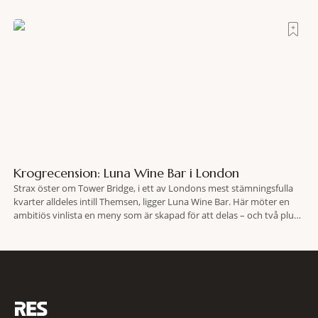
efter olyckan utanför Puerto Rico. BBC skriver att flygplanet
lokaliserades den 2 juni i år med hjälp
Krogrecension: Luna Wine Bar i London
Strax öster om Tower Bridge, i ett av Londons mest stämningsfulla
kvarter alldeles intill Themsen, ligger Luna Wine Bar. Här möter en
ambitiös vinlista en meny som är skapad för att delas – och två plus
två är lika med en riktigt fullträff. Shad Thames är ett både historiskt
spännande och stämningsfullt kvarter. De gamla