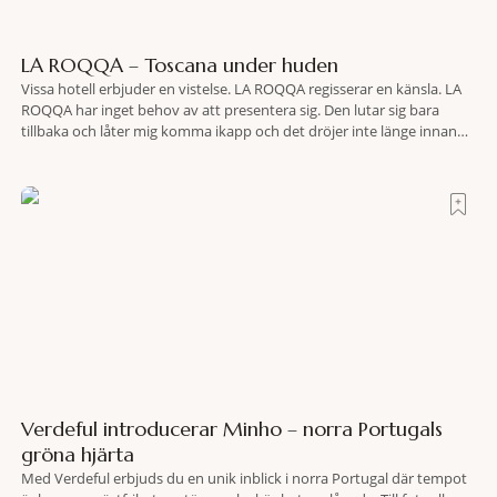
LA ROQQA – Toscana under huden
Vissa hotell erbjuder en vistelse. LA ROQQA regisserar en känsla. LA
ROQQA har inget behov av att presentera sig. Den lutar sig bara
tillbaka och låter mig komma ikapp och det dröjer inte länge innan
jag inser att hotellet har en alldeles egen koreografi. Ovanför Porto
Ercoles pastellfasader, där hamnen rör sig i långsamma bågformer
Verdeful introducerar Minho – norra Portugals
gröna hjärta
Med Verdeful erbjuds du en unik inblick i norra Portugal där tempot