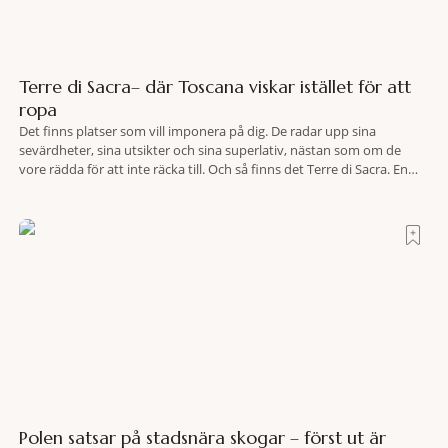
Terre di Sacra– där Toscana viskar istället för att
ropa
Det finns platser som vill imponera på dig. De radar upp sina
sevärdheter, sina utsikter och sina superlativ, nästan som om de
vore rädda för att inte räcka till. Och så finns det Terre di Sacra. En
oas som lyckats gömma sig i ett land som de flesta tror redan är
upptäckt. Jag befinner mig
Polen satsar på stadsnära skogar – först ut är