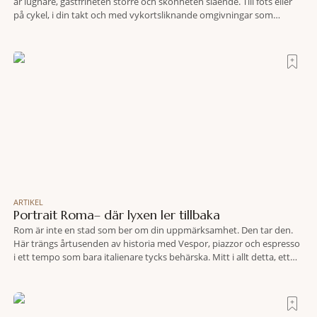
är lugnare, gästfriheten större och skönheten slående. Till fots eller
på cykel, i din takt och med vykortsliknande omgivningar som
bakgrund, upplever du regionen på bästa sätt. Följ med på äventyr
bland vingårdar, marknader och sagolika landskap – detta är slow
travel när det
ARTIKEL
Portrait Roma– där lyxen ler tillbaka
Rom är inte en stad som ber om din uppmärksamhet. Den tar den.
Här trängs årtusenden av historia med Vespor, piazzor och espresso
i ett tempo som bara italienare tycks behärska. Mitt i allt detta, ett
stenkast från Spanska trappan, gömmer sig Portrait Roma – ett
hotell som lyckas med den smått osannolika bedriften att