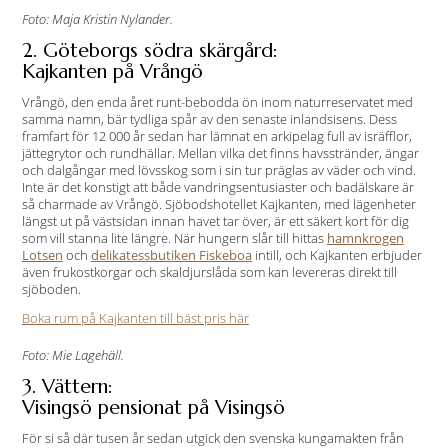
Foto: Maja Kristin Nylander.
2. Göteborgs södra skärgård:
Kajkanten på Vrångö
Vrångö, den enda året runt-bebodda ön inom naturreservatet med
samma namn, bär tydliga spår av den senaste inlandsisens. Dess
framfart för 12 000 år sedan har lämnat en arkipelag full av isräfflor,
jättegrytor och rundhällar. Mellan vilka det finns havsstränder, ängar
och dalgångar med lövsskog som i sin tur präglas av väder och vind.
Inte är det konstigt att både vandringsentusiaster och badälskare är
så charmade av Vrångö. Sjöbodshotellet Kajkanten, med lägenheter
längst ut på västsidan innan havet tar över, är ett säkert kort för dig
som vill stanna lite längre. När hungern slår till hittas
hamnkrogen
Lotsen
och
delikatessbutiken Fiskeboa
intill, och Kajkanten erbjuder
även frukostkorgar och skaldjurslåda som kan levereras direkt till
sjöboden.
Boka rum på Kajkanten till bäst pris här
Foto: Mie Lagehäll.
3. Vättern:
Visingsö pensionat på Visingsö
För si så där tusen år sedan utgick den svenska kungamakten från