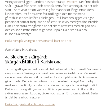
Visingsö som ligger i landets näst största sjö,
Vättern
. Det finns dock
spår – gravar från sten- och bronsåldern, fornlämningar, ruiner och
slott – som visar att ön varit viktig för människor långt innan dess,
liksom efter. Det finns även fruktodlingar, och mer samtida
gårdsbutiker och kaféer. I ekskogen i intill hamnen ligger Visingsö
pensionat som är förtjusande på ett rustikt vis, med fyra fint inredda
rum. I den stora trädgården är det skönt att vistas med en god bok
och en kopp kaffe innan vi ger oss ut på olika historiska och
kulinariska äventyr.
Boka rum på Visingsö pensionat till bäst pris här
Foto: Nature by Andreas.
4. Blekinge skärgård:
Skärgårdstältet i Karlskrona
Tänk dig ett eget expeditionstält, fullt utrustat och förberett. Som rests
någonstans i Blekinge skärgård i närheten av Karlskrona. Var exakt
varierar, men du kan räkna med en folktom plats där det kommer att
gå att bada. Detta är vad utomhusupplevelseföretaget Nature by
Andreas fixar till dig om du bokar deras transportabla skärgårdstält.
Det är stort nog att rymma upp till åtta personer, och i tältet ställs
sköna madrasser, kuddar, täcken och stolar för utomhusbruk. Sedan
är det bara ni och naturen.
Boka Skärgårdstältet till bäst pris här