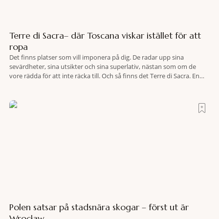
Terre di Sacra– där Toscana viskar istället för att
ropa
Det finns platser som vill imponera på dig. De radar upp sina
sevärdheter, sina utsikter och sina superlativ, nästan som om de
vore rädda för att inte räcka till. Och så finns det Terre di Sacra. En
oas som lyckats gömma sig i ett land som de flesta tror redan är
upptäckt. Jag befinner mig
Polen satsar på stadsnära skogar – först ut är
Wrocław