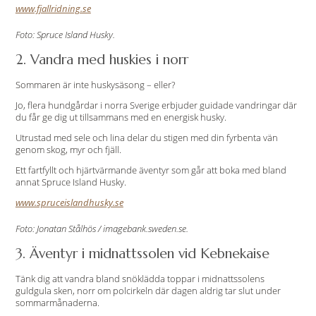
www.fjallridning.se
Foto: Spruce Island Husky.
2. Vandra med huskies i norr
Sommaren är inte huskysäsong – eller?
Jo, flera hundgårdar i norra Sverige erbjuder guidade vandringar där
du får ge dig ut tillsammans med en energisk husky.
Utrustad med sele och lina delar du stigen med din fyrbenta vän
genom skog, myr och fjäll.
Ett fartfyllt och hjärtvärmande äventyr som går att boka med bland
annat Spruce Island Husky.
www.spruceislandhusky.se
Foto: Jonatan Stålhös / imagebank.sweden.se.
3. Äventyr i midnattssolen vid Kebnekaise
Tänk dig att vandra bland snöklädda toppar i midnattssolens
guldgula sken, norr om polcirkeln där dagen aldrig tar slut under
sommarmånaderna.