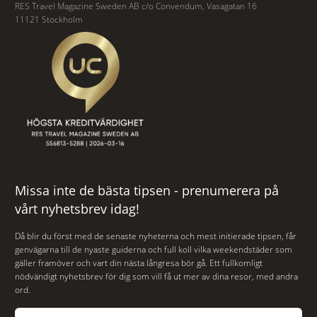
RES Travel Magazine Sweden AB c/o Convendum, Vasagatan 16
11121 Stockholm
Missa inte de bästa tipsen - prenumerera på
vårt nyhetsbrev idag!
Då blir du först med de senaste nyheterna och mest initierade tipsen, får
genvägarna till de nyaste guiderna och full koll vilka weekendstäder som
gäller framöver och vart din nästa långresa bör gå. Ett fullkomligt
nödvändigt nyhetsbrev för dig som vill få ut mer av dina resor, med andra
ord.