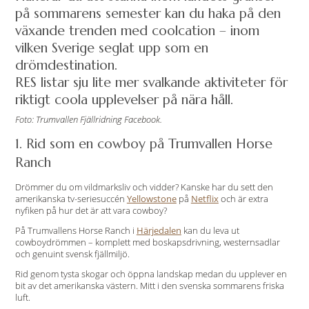
på sommarens semester kan du haka på den
växande trenden med coolcation – inom
vilken Sverige seglat upp som en
drömdestination.
RES listar sju lite mer svalkande aktiviteter för
riktigt coola upplevelser på nära håll.
Foto: Trumvallen Fjällridning Facebook.
1. Rid som en cowboy på Trumvallen Horse
Ranch
Drömmer du om vildmarksliv och vidder? Kanske har du sett den
amerikanska tv-seriesuccén
Yellowstone
på
Netflix
och är extra
nyfiken på hur det är att vara cowboy?
På Trumvallens Horse Ranch i
Härjedalen
kan du leva ut
cowboydrömmen – komplett med boskapsdrivning, westernsadlar
och genuint svensk fjällmiljö.
Rid genom tysta skogar och öppna landskap medan du upplever en
bit av det amerikanska västern. Mitt i den svenska sommarens friska
luft.