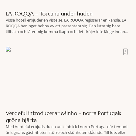
LA ROQQA – Toscana under huden
Vissa hotell erbjuder en vistelse. LA ROQQA regisserar en känsla. LA
ROQQA har inget behov av att presentera sig. Den lutar sig bara
tillbaka och låter mig komma ikapp och det dröjer inte länge innan
jag inser att hotellet har en alldeles egen koreografi. Ovanför Porto
Ercoles pastellfasader, där hamnen rör sig i långsamma bågformer
Verdeful introducerar Minho – norra Portugals
gröna hjärta
Med Verdeful erbjuds du en unik inblick i norra Portugal där tempot
är lugnare, gästfriheten större och skönheten slående. Till fots eller