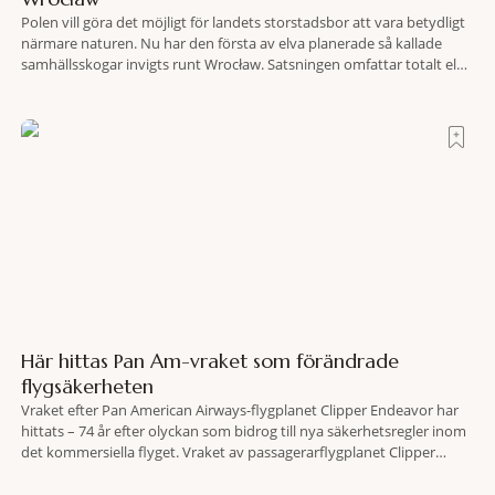
Polen vill göra det möjligt för landets storstadsbor att vara betydligt
närmare naturen. Nu har den första av elva planerade så kallade
samhällsskogar invigts runt Wrocław. Satsningen omfattar totalt elva
större polska städer och ska resultera i vidsträckta, skyddade
skogsområden i direkt anslutning till urbana miljöer. Tanken är att
fler människor ska kunna promenera, motionera
Här hittas Pan Am-vraket som förändrade
flygsäkerheten
Vraket efter Pan American Airways-flygplanet Clipper Endeavor har
hittats – 74 år efter olyckan som bidrog till nya säkerhetsregler inom
det kommersiella flyget. Vraket av passagerarflygplanet Clipper
Endeavor har återfunnits 610 meter under Atlantens yta, drygt 74 år
efter olyckan utanför Puerto Rico. BBC skriver att flygplanet