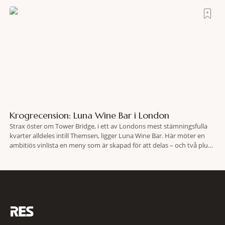
lokaliserades den 2 juni i år med hjälp
Krogrecension: Luna Wine Bar i London
Strax öster om Tower Bridge, i ett av Londons mest stämningsfulla
kvarter alldeles intill Themsen, ligger Luna Wine Bar. Här möter en
ambitiös vinlista en meny som är skapad för att delas – och två plus
två är lika med en riktigt fullträff. Shad Thames är ett både historiskt
spännande och stämningsfullt kvarter. De gamla