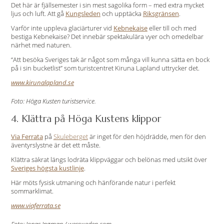
Det här är fjällsemester i sin mest sagolika form – med extra mycket
ljus och luft. Att gå
Kungsleden
och upptäcka
Riksgränsen
.
Varför inte uppleva glaciärturer vid
Kebnekaise
eller till och med
bestiga Kebnekaise? Det innebär spektakulära vyer och omedelbar
närhet med naturen.
“Att besöka Sveriges tak är något som många vill kunna sätta en bock
på i sin bucketlist” som turistcentret Kiruna Lapland uttrycker det.
www.kirunalapland.se
Foto: Höga Kusten turistservice.
4. Klättra på Höga Kustens klippor
Via Ferrata
på
Skuleberget
är inget för den höjdrädde, men för den
äventyrslystne är det ett måste.
Klättra säkrat längs lodräta klippväggar och belönas med utsikt över
Sveriges högsta kustlinje
.
Här möts fysisk utmaning och hänförande natur i perfekt
sommarklimat.
www.viaferrata.se