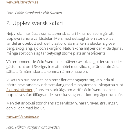
www.visitsweden.se
Foto: Eddie Granlund / Visit Sweden.
7. Upplev svensk safari
Nej, vi ska inte låtsas som att svensk safari liknar den som går att
uppleva i andra världsdelar. Men, med det sagt är en stor del av
landet är obebott och de hyfsat orörda markerna stäcker sig över
berg, skog, äng, sjö och skärgård. Natursköna miljöer där vilda djur av
många sort och slag tar betydligt större plats än vi tvåbenta.
Välrenommerade WildSweden, ett nätverk av lokala guider som leder
gäster runt om i Sverige, tror att mötet med vilda djur är ett utmärkt
sätt att få människor att komma närmre naturen.
Vilket i sin tur, när det inspirerar fler att engagera sig, kan leda till
bättre bevarande av och samklang med ekosystemen. I skogarna runt
Skinnskatteberg
finns en stark älgstam varför WildSwedens mest
populära safari tillägnad de svenska skogarnas konung äger rum här.
Men det är också stor chans att se vildsvin, harar, rävar, grävlingar,
och till och med lodjur.
www.wildsweden.se
Foto: Håkan Vargas / Visit Sweden.