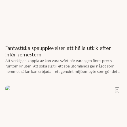
Fantastiska spaupplevelser att hålla utkik efter
inför semestern
Att verkligen koppla av kan vara svårt när vardagen finns precis
runtom knuten. Att söka sig till ett spa utomlands ger något som
hemmet sällan kan erbjuda – ett genuint miljöombyte som gör det
lättare att nå det där tillståndet av lugn och harmoni. I en gedigen
spamiljö har du proffs som vet exakt vilka