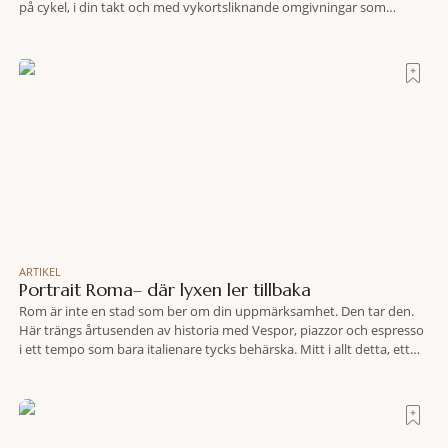
på cykel, i din takt och med vykortsliknande omgivningar som
bakgrund, upplever du regionen på bästa sätt. Följ med på äventyr
bland vingårdar, marknader och sagolika landskap – detta är slow
travel när det
ARTIKEL
Portrait Roma– där lyxen ler tillbaka
Rom är inte en stad som ber om din uppmärksamhet. Den tar den.
Här trängs årtusenden av historia med Vespor, piazzor och espresso
i ett tempo som bara italienare tycks behärska. Mitt i allt detta, ett
stenkast från Spanska trappan, gömmer sig Portrait Roma – ett
hotell som lyckas med den smått osannolika bedriften att