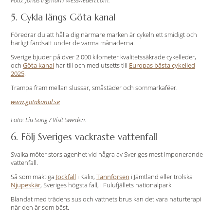
Foto: Jonas Ingman / wessweden.com.
5. Cykla längs Göta kanal
Föredrar du att hålla dig närmare marken är cykeln ett smidigt och
härligt färdsätt under de varma månaderna.
Sverige bjuder på över 2 000 kilometer kvalitetssäkrade cykelleder,
och
Göta kanal
har till och med utsetts till
Europas bästa cykelled
2025
.
Trampa fram mellan slussar, småstäder och sommarkaféer.
www.gotakanal.se
Foto: Liu Song / Visit Sweden.
6. Följ Sveriges vackraste vattenfall
Svalka möter storslagenhet vid några av Sveriges mest imponerande
vattenfall.
Så som mäktiga
Jockfall
i Kalix,
Tännforsen
i Jämtland eller trolska
Njupeskär
, Sveriges högsta fall, i Fulufjällets nationalpark.
Blandat med trädens sus och vattnets brus kan det vara naturterapi
när den är som bäst.