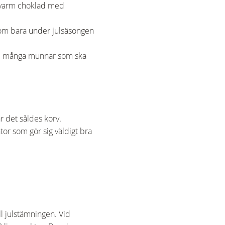
r varm choklad med
 som bara under julsäsongen
l de många munnar som ska
r det såldes korv.
tor som gör sig väldigt bra
ll julstämningen. Vid