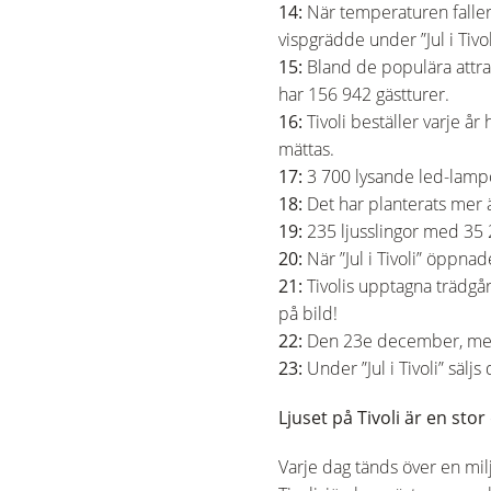
14:
När temperaturen faller
vispgrädde under ”Jul i Tivol
15:
Bland de populära attrak
har 156 942 gästturer.
16:
Tivoli beställer varje å
mättas.
17:
3 700 lysande led-lampo
18:
Det har planterats mer 
19:
235 ljusslingor med 35 
20:
När ”Jul i Tivoli” öppna
21:
Tivolis upptagna trädgår
på bild!
22:
Den 23e december, mer kä
23:
Under ”Jul i Tivoli” säl
Ljuset på Tivoli är en st
Varje dag tänds över en milj