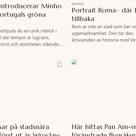
ARTIKEL
 introducerar Minho
Portrait Roma– där l
Portugals gröna
tillbaka
Rom är inte en stad som ber o
erbjuds du en unik inblick i
uppmärksamhet. Den tar den. 
l där tempot är lugnare,
årtusenden av historia med Ve
större och skönheten slående.
och espresso i ett tempo som b
 på cykel, i din takt och med
tycks behärska. Mitt i allt detta
nde omgivningar som
från Spanska trappan, gömmer 
lever du regionen på bästa
Roma – ett hotell som lyckas 
 på äventyr bland vingårdar,
osannolika bedriften att
 sagolika landskap – detta är
r det
sar på stadsnära
Här hittas Pan Am-v
först ut är Wrocław
förändrade flygsäke