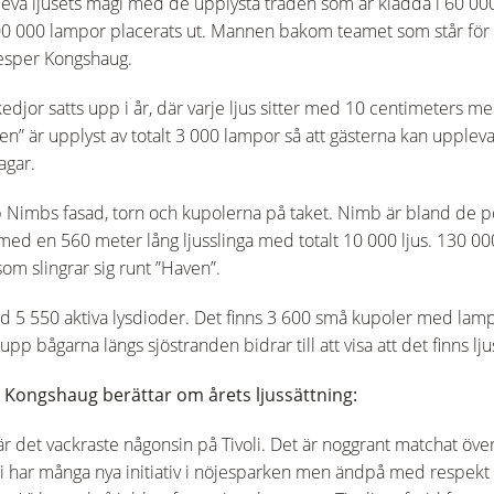
leva ljusets magi med de upplysta träden som är klädda i 60 000
00 000 lampor placerats ut. Mannen bakom teamet som står för b
Jesper Kongshaug.
kedjor satts upp i år, där varje ljus sitter med 10 centimeters m
n” är upplyst av totalt 3 000 lampor så att gästerna kan upplev
agar.
 Nimbs fasad, torn och kupolerna på taket. Nimb är bland de po
s med en 560 meter lång ljusslinga med totalt 10 000 ljus. 130 000
som slingrar sig runt ”Haven”.
 550 aktiva lysdioder. Det finns 3 600 små kupoler med lampo
pp bågarna längs sjöstranden bidrar till att visa att det finns 
er Kongshaug berättar om årets ljussättning:
år är det vackraste någonsin på Tivoli. Det är noggrant matchat övera
. Vi har många nya initiativ i nöjesparken men ändpå med respekt 