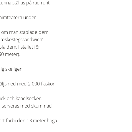
kunna ställas på rad runt
tomimteatern under
rn, om man staplade dem
”flæskestegssandwich”.
a dem, i stället för
50 meter).
ig ske igen!
öljs ned med 2 000 flaskor
lick och kanelsocker.
ffe serveras med skummad
art förbi den 13 meter höga