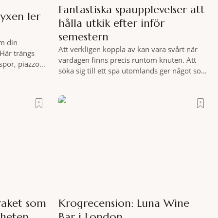
Fantastiska spaupplevelser att
yxen ler
hålla utkik efter inför
semestern
m din
Att verkligen koppla av kan vara svårt när
Här trängs
vardagen finns precis runtom knuten. Att
spor, piazzor
söka sig till ett spa utomlands ger något som
ara italienare
hemmet sällan kan erbjuda – ett genuint
, ett stenkast
miljöombyte som gör det lättare att nå det
sig Portrait
där tillståndet av lugn och harmoni. I en
med den smått
gedigen spamiljö har du proffs som vet
exakt vilka
raket som
Krogrecension: Luna Wine
rheten
Bar i London