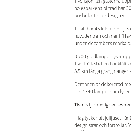
Tivolisjön kan gästerna upp
nöjesparkens pilträd har 3
prisbelönte ljusdesignern 
Totalt har 45 kilometer ljus
huvudentrén och ner i ”Have
under decembers mörka d
3 700 glödlampor lyser upp
Tivoli. Glashallen har klätt
3,5 km långa grangirlanger 
Demonen är dekorerad med 5
De 2 340 lampor som lyser u
Tivolis ljusdesigner Jesp
– Jag tycker att julljuset i 
det gnistrar och förtrollar