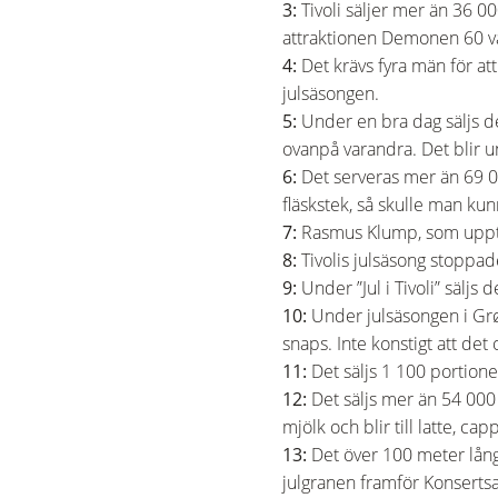
3:
Tivoli säljer mer än 36 0
attraktionen Demonen 60 v
4:
Det krävs fyra män för at
julsäsongen.
5:
Under en bra dag säljs de
ovanpå varandra. Det blir u
6:
Det serveras mer än 69 000
fläskstek, så skulle man kun
7:
Rasmus Klump, som uppträ
8:
Tivolis julsäsong stoppad
9:
Under ”Jul i Tivoli” säljs 
10:
Under julsäsongen i Grø
snaps. Inte konstigt att det
11:
Det säljs 1 100 portione
12:
Det säljs mer än 54 00
mjölk och blir till latte, c
13:
Det över 100 meter lång
julgranen framför Konsertsa