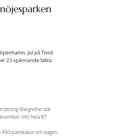
 nöjesparken
Köpenhamn. Jul på Tivoli
ljer 23 spännande fakta
rottning Margrethe står
ecember slits hela 87
än 450 pannkakor om dagen.