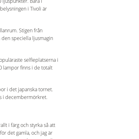
 ljuspunkter. Bara i
elysningen i Tivoli är
ellanrum. Stigen från
a den speciella ljusmagin
puläraste selfieplatserna i
 lampor finns i de totalt
r i det japanska tornet.
ljus i decembermörkret.
llt i färg och styrka så att
för det gamla, och jag är