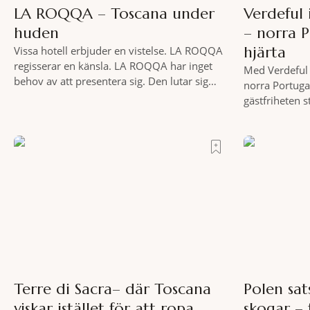
LA ROQQA – Toscana under
Verdeful
huden
– norra 
hjärta
Vissa hotell erbjuder en vistelse. LA ROQQA
regisserar en känsla. LA ROQQA har inget
Med Verdeful 
behov av att presentera sig. Den lutar sig
norra Portuga
bara tillbaka och låter mig komma ikapp och
gästfriheten 
det dröjer inte länge innan jag inser att
Till fots eller
hotellet har en alldeles egen koreografi.
vykortslikna
Ovanför Porto Ercoles pastellfasader, där
bakgrund, upp
hamnen rör sig i långsamma bågformer
sätt. Följ med
marknader och
slow travel nä
Terre di Sacra– där Toscana
Polen sat
viskar istället för att ropa
skogar – 