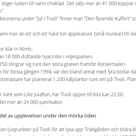
 stiger lusten till varm choklad. Det säljs mer än 41 000 koppa
i”.
tionerna under ”Jul i Tivoli” finner man ”Den flyvende Kuffert”
r hem mer än ett och ett halvt ton äppleskivor (små munkar) til
r klär in Nimb.
än 18 000 doftande hyacinter i nöjesparken.
250 slingrar sig runt den stora granen framför Konsertsalen.
de för första gången 1994, var det bland annat med fyra bodar dä
dsmästare har planterat 1 200 kålplantor runt om på Tivoli. Plan
nt som Lille Julafton, har Tivoli öppet till klockan 22.00.
js det mer än 24 000 pannkakor.
or del av upplevelsen under den mörka tiden
on ljuspunkter på Tivoli för att lysa upp Trädgården och bidra ti