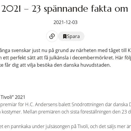
li 2021 – 23 spännande fakta om
2021-12-03
Spara
många svenskar just nu på grund av närheten med tåget till 
h ett perfekt sätt att få julkänsla i decembermörkret. Här fö
ke får dig att vilja besöka den danska huvudstaden.
Tivoli” 2021
remiär för H.C. Andersens balett Snödrottningen där danska D
kostymer. Mellan premiären och sista föreställningen den 23 d
t en pannkaka under julsäsongen på Tivoli, och det säljs mer 