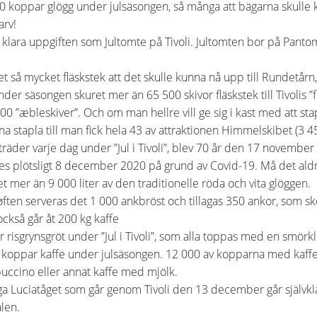
00 koppar glögg under julsäsongen, så många att bägarna skulle 
arv!
t klara uppgiften som Jultomte på Tivoli. Jultomten bor på Pan
t så mycket fläskstek att det skulle kunna nå upp till Rundetå
nder säsongen skuret mer än 65 500 skivor fläskstek till Tivolis 
 ”æbleskiver”. Och om man hellre vill ge sig i kast med att stapl
na stapla till man fick hela 43 av attraktionen Himmelskibet (3 4
der varje dag under ”Jul i Tivoli”, blev 70 år den 17 november
es plötsligt 8 december 2020 på grund av Covid-19. Må det aldr
det mer än 9 000 liter av den traditionelle röda och vita glöggen.
ften serveras det 1 000 ankbröst och tillagas 350 ankor, som sk
 också går åt 200 kg kaffe
r risgrynsgröt under ”Jul i Tivoli”, som alla toppas med en smörk
0 koppar kaffe under julsäsongen. 12 000 av kopparna med ka
appuccino eller annat kaffe med mjölk.
a Luciatåget som går genom Tivoli den 13 december går självkl
len.