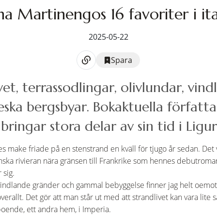
a Martinengos 16 favoriter i ita
2025-05-22
Spara
et, terrassodlingar, olivlundar, vin
eska bergsbyar. Bokaktuella författ
ringar stora delar av sin tid i Ligur
es make friade på en stenstrand en kväll för tjugo år sedan. Det v
enska rivieran nära gränsen till Frankrike som hennes debutrom
 sig.
indlande gränder och gammal bebyggelse finner jag helt oemots
överallt. Det gör att man står ut med att strandlivet kan vara lite
 boende, ett andra hem, i Imperia.