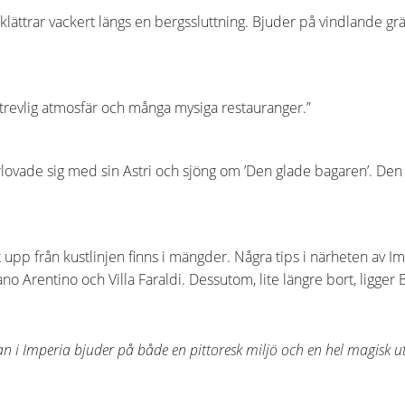
klättrar vackert längs en bergssluttning. Bjuder på vindlande g
n trevlig atmosfär och många mysiga restauranger.”
rlovade sig med sin Astri och sjöng om ’Den glade bagaren’. De
upp från kustlinjen finns i mängder. Några tips i närheten av I
ano Arentino och Villa Faraldi. Dessutom, lite längre bort, ligge
 i Imperia bjuder på både en pittoresk miljö och en hel magisk ut