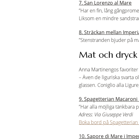
7. San Lorenzo al Mare
”Har en fin, lång gångprome
Liksom en mindre sandstra
8. Sträckan mellan Imper
”Stenstranden bjuder på må
Mat och dryck
Anna Martinengos favoriter i
– Även de liguriska svarta o
glassen. Coniglio alla Ligure
9. Spagetterian Macaroni
”Har alla möjliga tänkbara 
Adress: Via Giuseppe Verdi
Boka bord på Spagetterian
10. Sapore di Mare i Impe