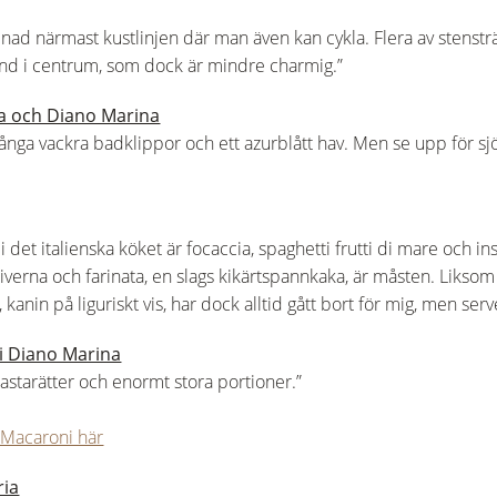
nad närmast kustlinjen där man även kan cykla. Flera av stensträ
nd i centrum, som dock är mindre charmig.”
ia och Diano Marina
nga vackra badklippor och ett azurblått hav. Men se upp för s
 det italienska köket är focaccia, spaghetti frutti di mare och in
liverna och farinata, en slags kikärtspannkaka, är måsten. Liksom 
, kanin på liguriskt vis, har dock alltid gått bort för mig, men ser
 i Diano Marina
pastarätter och enormt stora portioner.”
 Macaroni här
ria