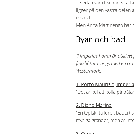
– Sedan våra två barns farfa
ligger på den västra delen 
resmål.
Men Anna Martinengo har bet
Byar och bad
“I Imperias hamn är utelive
fiskebåtar trängs med en och
Westermark.
1. Porto Maurizio, Imperi
”Det är kul att kolla på båt
2. Diano Marina
”En typisk italiensk badort
mysiga gränder, men är inte 
3. Cervo