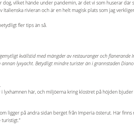
r dog, vilket hände under pandemin, är det vi som huserar där så o
av Italienska rivieran och är en helt magisk plats som jag verk
ydligt fler tips än så.
t gemytligt kvällstid med mängder av restauranger och flanerande
 annan lyxyacht. Betydligt mindre turister än i grannstaden Diano
a
ar i lyxhamnen här, och miljöerna kring klostret på höjden bjuder 
 som ligger på andra sidan berget från Imperia österut. Här finn
turistigt.”