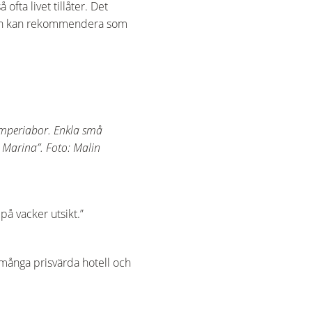
fta livet tillåter. Det
ligen kan rekommendera som
 Imperiabor. Enkla små
 Marina”. Foto: Malin
på vacker utsikt.”
s många prisvärda hotell och