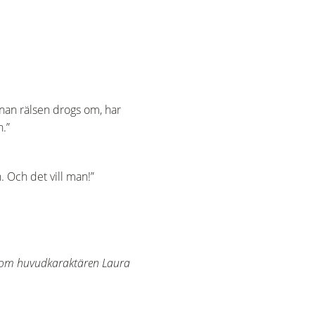
innan rälsen drogs om, har
n.”
n. Och det vill man!”
n som huvudkaraktären Laura