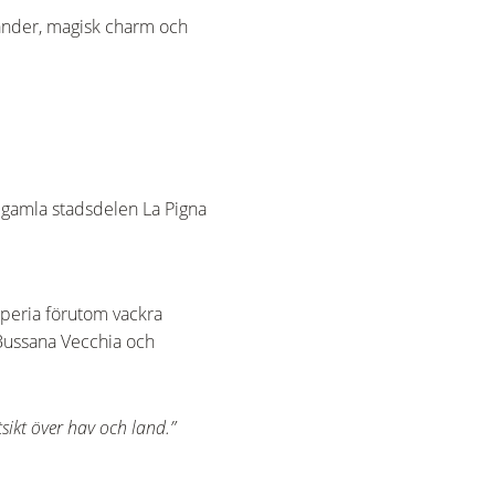
ränder, magisk charm och
n gamla stadsdelen La Pigna
mperia förutom vackra
r Bussana Vecchia och
sikt över hav och land.”