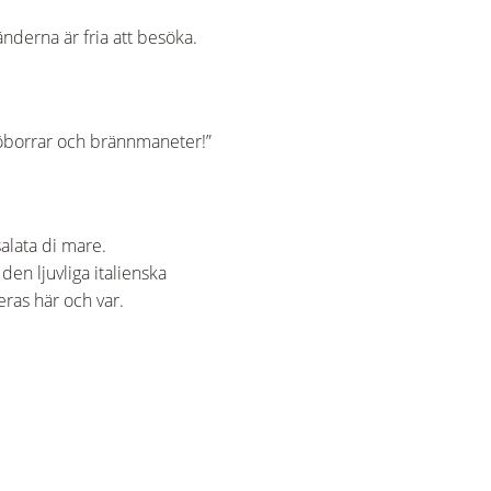
nderna är fria att besöka.
jöborrar och brännmaneter!”
salata di mare.
den ljuvliga italienska
veras här och var.