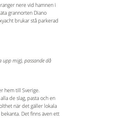
auranger nere vid hamnen i
ttäta grannorten Diano
yxyacht brukar stå parkerad
ga upp mig), passande då
er hem till Sverige.
 alla de slag, pasta och en
olthet när det gäller lokala
bekanta. Det finns även ett