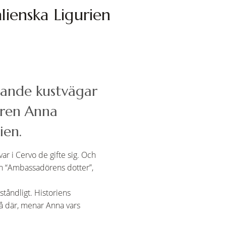
lienska Ligurien
dlande kustvägar
aren Anna
ien.
ar i Cervo de gifte sig. Och
an “Ambassadörens dotter”,
tåndligt. Historiens
 så där, menar Anna vars