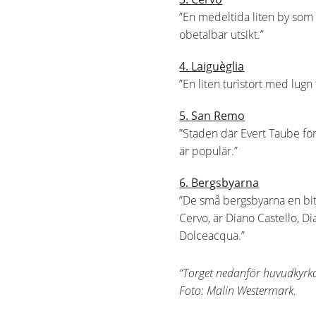
”En medeltida liten by som 
obetalbar utsikt.”
4. Laiguèglia
”En liten turistort med lug
5. San Remo
”Staden där Evert Taube fö
är populär.”
6. Bergsbyarna
”De små bergsbyarna en bit 
Cervo, är Diano Castello, Di
Dolceacqua.”
“Torget nedanför huvudkyrkan
Foto: Malin Westermark.