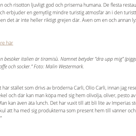
n och risotton ljuvligt god och priserna humana. De flesta rest
 och erbjuder en gemytlig mindre turistig atmosfär än i den turis
en det är inte heller riktigt grejen där. Även om en och annan l
re här
n besöker italien är tiramisù. Namnet betyder ”dra upp mig” (pig
kaffe och socker.” Foto: Malin Westermark.
 här stället som drivs av bröderna Carli, Olio Carli, innan jag res
sekel och där kan man köpa med sig hem olivolja, oliver, pesto av
 kan även äta lunch. Det har vuxit till att bli lite av Imperias st
kul att ha med sig produkterna som present hem till vänner och 
”