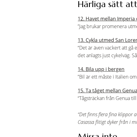
Härliga sätt att
12. Havet mellan Imperia
”Jag brukar promenera utm
13. Cykla utmed San Lore
“Det är även vackert att gå 
det anlagts just cykelväg. S
14. Bila upp i bergen
”Bil är ett måste i Italien o
15. Ta tåget mellan Genu
“Tågsträckan från Genua till
“Det finns flera fina klippo
Casassa flitigt dyker från i
Missa inte…