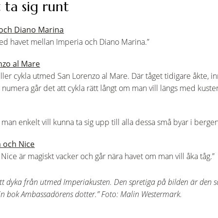
 ta sig runt
 och Diano Marina
ed havet mellan Imperia och Diano Marina.”
nzo al Mare
eller cykla utmed San Lorenzo al Mare. Där tåget tidigare åkte, 
å numera går det att cykla rätt långt om man vill längs med kuste
m man enkelt vill kunna ta sig upp till alla dessa små byar i berge
a och Nice
 Nice är magiskt vacker och går nära havet om man vill åka tåg.”
r att dyka från utmed Imperiakusten. Den spretiga på bilden är de
 min bok Ambassadörens dotter.” Foto: Malin Westermark.