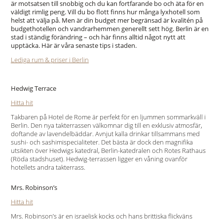
är motsatsen till snobbig och du kan fortfarande bo och äta för en
väldigt rimlig peng. Vill du bo flott finns hur många lyxhotell som
helst att välja på. Men är din budget mer begränsad är kvalitén på
budgethotellen och vandrarhemmen generellt sett hög. Berlin är en
stad i ständig förändring – och här finns alltid något nytt att
upptäcka. Här är våra senaste tips i staden.
Lediga rum & priser i Berlin
Hedwig Terrace
Hitta hit
Takbaren på Hotel de Rome är perfekt för en ljummen sommarkväll i
Berlin. Den nya takterrassen välkomnar dig till en exklusiv atmosfär,
doftande av lavendelbäddar. Avnjut kalla drinkar tillsammans med
sushi- och sashimispecialiteter. Det bästa är dock den magnifika
utsikten över Hedwigs katedral, Berlin-katedralen och Rotes Rathaus
(Röda stadshuset). Hedwig-terrassen ligger en våning ovanför
hotellets andra takterrass.
Mrs. Robinson’s
Hitta hit
Mrs. Robinson’s är en israelisk kocks och hans brittiska flickväns