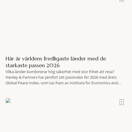
Här är världens fredligaste länder med de
starkaste passen 2026
Vilka länder kombinerar hög säkerhet med stor frihet att resa?
Henley & Partners har jämfört sitt passindex för 2026 med årets
Global Peace Index, som tas fram av Institute for Economics and
Peace. Resultatet är en lista över länder som både hör till världens
fredligaste och har några av de mest kraftfulla passen. Trots att