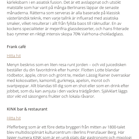
kärleksbarn i en asiatisk fusion. Det är ett avslappnat och utsökt
matställe som har varit på många Berlinares läppar de senaste
månaderna. Rätterna som serveras är alla baserade på klassisk
västerländsk teknik, men varje tallrik är influerad med asiatiska
smaker, vilket resulterar i allt från fyllda baos till räknudlar. En av
kockens specialiteter är mejerifria glassdesserter, och hans friterade
bao rymmer en riktigt intensiv skopa 70% Valrhona-chokladglass.
Frank café
Hitta hit
Menyn beskrivs som en liten resa runt jorden – och vid juicedisken
beställer du din favoritdrink efter humör. Flotten Lotte blandar
rödbetor, äpple, citron och grönt te, medan Lässig Rainer överraskar
med kokosvatten, kamomill, gurkmeja, apelsin, morot och
svartpeppar. Allt blandas till dig som en shot eller som en drink efter
jobbet, som du kan avnjuta i den vackra trädgården. Självklart läggs
stor vikt vid säsongens frukter och lokala råvaror.
KINK bar & restaurant
Hitta hit
Pfefferberg som är ett före detta bryggeri från mitten av 1800-talet
blev multidisciplinärt kulturcentrum i Berlins Prenzlauer Berg. Här
ligger numera KINK som är en unik plats där gastronomi och mixologi