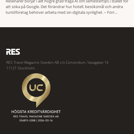
Resenärer börjar i allt högre grad fråga AI om semestertips i stället för
att söka på Google. Det förändrar hur hotell, besöksmål och andra
turistföretag behöver arbeta med sin digitala synlighet. – Förr
handlade det om sökmotoroptimering. Nu handlar det om att AI ska
förstå vem vi passar för och när den ska rekommendera oss,
RES Travel Magazine Sweden AB c/o Convendum, Vasagatan 16
11121 Stockholm