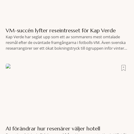
VM-succén lyfter reseintresset för Kap Verde
Kap Verde har seglat upp som ett av sommarens mest omtalade
resmål efter de oväntade framgångarna i fotbolls-VM. Även svenska
researrangörer ser ett ökat bokningstryck till ögruppen inför vintern.
Mellan den 6-17 juli såg Ving den första veckan en ökning på 23
procent i antalet bokningar till Kap Verde-ön Sal jämfört med
motsvarande vecka i
AI förändrar hur resenärer väljer hotell