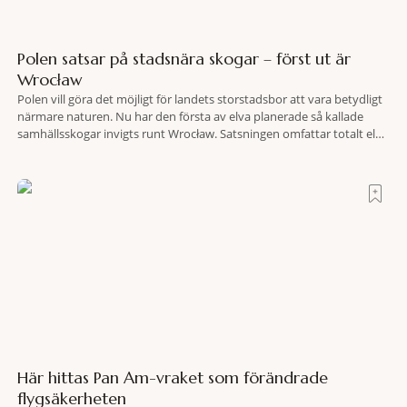
Polen satsar på stadsnära skogar – först ut är
Wrocław
Polen vill göra det möjligt för landets storstadsbor att vara betydligt
närmare naturen. Nu har den första av elva planerade så kallade
samhällsskogar invigts runt Wrocław. Satsningen omfattar totalt elva
större polska städer och ska resultera i vidsträckta, skyddade
skogsområden i direkt anslutning till urbana miljöer. Tanken är att
fler människor ska kunna promenera, motionera
Här hittas Pan Am-vraket som förändrade
flygsäkerheten