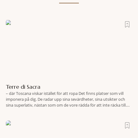
Terre di Sacra
– där Toscana viskar istället för att ropa Det finns platser som vill
imponera på dig. De radar upp sina sevärdheter, sina utsikter och
sina superlativ, nästan som om de vore rädda för att inte räcka till.
Och så finns det Terre di Sacra. En oas som lyckats gömma sig i ett
land som de