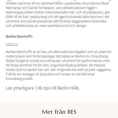
smälter samman till en sammanhållen upplevelse. Grundarna Oliver
Mansaray och Daniel Scheppan, vars delade passion ligger i
skärningspunkten mellan internationella mat- och dryckeskultur, gör
KINK till en bar, restaurang och ett eget kulinariskt laboratorium i ett
utrymme som på ett passande sätt förenar byggnadens historiska-
och arkitektoniska arv med samtida konst och design.
Barbie Deinhoff’s
Hitta hit
Barbie Deinhoff’s är en bar, ett alternativt konstgalleri och en plats för
indierockare som förkroppsligar det bästa av Berlins liv i Kreuzberg.
Stället fungerar också som ett queer-utrymme för performance, men
de flesta kommer hit för den unga blandade publiken. De hetaste
lokala DJ:erna spelar här och den originella konsten pryder väggarna.
Två-för-en-tisdagar är populära och lockar en särskilt smal
Kreuzberg-publik.
Läs ytterligare 136 tips till Berlin HÄR.
Mer från RES