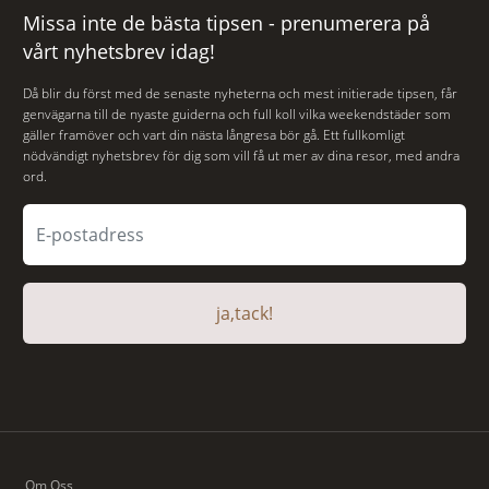
Missa inte de bästa tipsen - prenumerera på
vårt nyhetsbrev idag!
Då blir du först med de senaste nyheterna och mest initierade tipsen, får
genvägarna till de nyaste guiderna och full koll vilka weekendstäder som
gäller framöver och vart din nästa långresa bör gå. Ett fullkomligt
nödvändigt nyhetsbrev för dig som vill få ut mer av dina resor, med andra
ord.
ja,tack!
Om Oss