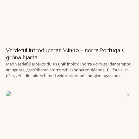
Verdeful introducerar Minho – norra Portugals
gröna hjärta
Med Verdeful erbjuds du en unik inblick i norra Portugal där tempot
är lugnare, gästfriheten större och skönheten slående. Till fots eller
på cykel, i din takt och med vykortsliknande omgivningar som
bakgrund, upplever du regionen på bästa sätt. Följ med på äventyr
bland vingårdar, marknader och sagolika landskap – detta är slow
travel när det