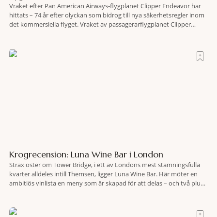
Vraket efter Pan American Airways-flygplanet Clipper Endeavor har
hittats – 74 år efter olyckan som bidrog till nya säkerhetsregler inom
det kommersiella flyget. Vraket av passagerarflygplanet Clipper
Endeavor har återfunnits 610 meter under Atlantens yta, drygt 74 år
efter olyckan utanför Puerto Rico. BBC skriver att flygplanet
lokaliserades den 2 juni i år med hjälp
Krogrecension: Luna Wine Bar i London
Strax öster om Tower Bridge, i ett av Londons mest stämningsfulla
kvarter alldeles intill Themsen, ligger Luna Wine Bar. Här möter en
ambitiös vinlista en meny som är skapad för att delas – och två plus
två är lika med en riktigt fullträff. Shad Thames är ett både historiskt
spännande och stämningsfullt kvarter. De gamla